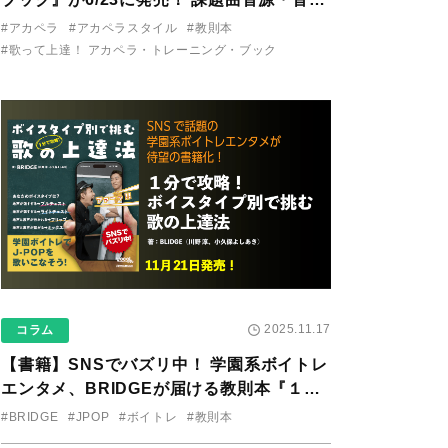
り用アプリを公開。
#アカペラ
#アカペラスタイル
#教則本
#歌って上達！ アカペラ・トレーニング・ブック
2025.11.17
コラム
【書籍】SNSでバズリ中！ 学園系ボイトレ
エンタメ、BRIDGEが届ける教則本『１分
で攻略！ ボイスタイプ別で挑む歌の上達
#BRIDGE
#JPOP
#ボイトレ
#教則本
法』が11/21に発売！