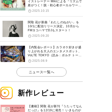
イストレーナー Mikiによる『リズムで
差がつく！脱・初心者ボーカルワーク
ショップ』が12/7に渋谷で開催！
2025.10.15
関取 花が新曲「わたしのねがい」を
10/1に配信リリース決定。10月から
FMヨコハマでDJもスタート！
2025.09.20
【内覧会レポート】カラオケ好きが盛
り上がれる大人のエンタメスポット、
VoLTE TOKYO（読み：ボルテ トーキ
ョー）が東京・品川に8/8グランドオ
2025.08.9
ープン！
ニュース一覧へ
新作レビュー
【書籍】関取 花が新刊『うたってなん
だっけ』を12/19に発売！ いきものが