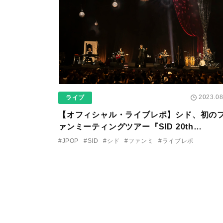
2023.08
ライブ
【オフィシャル・ライブレポ】シド、初の
ァンミーティングツアー『SID 20th
Anniversary Premium FANMEETING
#JPOP
#SID
#シド
#ファンミ
#ライブレポ
TOUR 2023』で魅せた新境地！ トークも
り上がり！