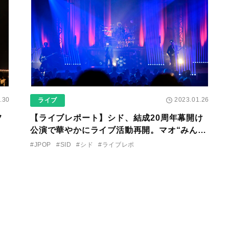
.30
2023.01.26
ライブ
フ
【ライブレポート】シド、結成20周年幕開け
公演で華やかにライブ活動再開。マオ“みんな
の夢を乗せて俺は歌う！”
#JPOP
#SID
#シド
#ライブレポ
大盛