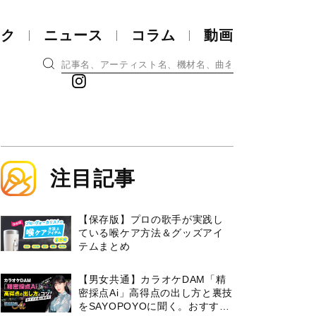
ック
ニュース
コラム
動画
注目記事
【保存版】プロの歌手が実践し
ている喉ケア⽅法＆グッズアイ
テムまとめ
【男女共通】カラオケDAM「精
密採点Ai」高得点の出し方と裏技
をSAYOPOYOに聞く。おすすめ