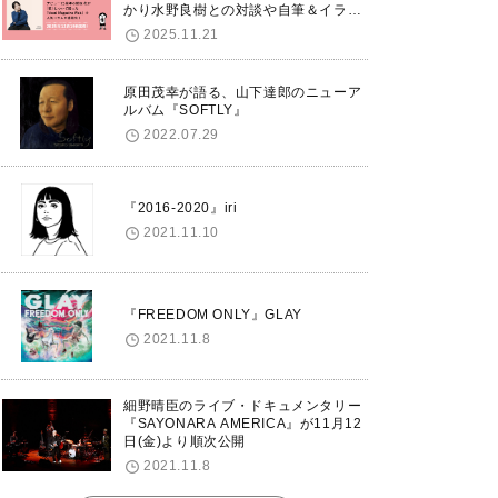
かり水野良樹との対談や自筆＆イラス
トで綴る自分史も掲載。さらに自身の
2025.11.21
誕生日12/18に渋谷で出版記念イベン
トを開催！
原田茂幸が語る、山下達郎のニューア
ルバム『SOFTLY』
2022.07.29
『2016-2020』iri
2021.11.10
『FREEDOM ONLY』GLAY
2021.11.8
細野晴臣のライブ・ドキュメンタリー
『SAYONARA AMERICA』が11月12
日(金)より順次公開
2021.11.8