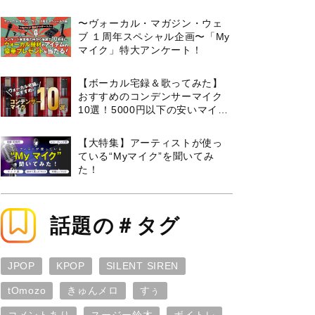
曲３選と攻略のコツもご紹介！
〜ヴォーカル・マガジン・ウェ
ブ １周年スペシャル企画〜「My
マイク」特大アンケート！
【ボーカル宅録＆歌ってみた】
おすすめのコンデンサーマイク
10選！5000円以下の安いマイク
からプロ使用モデルまで紹介
【大特集】アーティストが使っ
ている“Myマイク”を聞いてみ
た！
話題の＃タグ
JPOP
KPOP
SILENT SIREN
tOmozo
きゅんメロ
すぅ