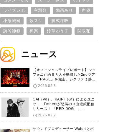
コメントあり
スージー鈴木
ボイトレ
ライブレポ
主題歌
動画あり
声優
小泉誠司
歌スク
腹式呼吸
詩吟師範
邦楽
鈴華ゆう子
関取花
ニュース
【オフィシャルライブレポート】シク
フォニが約５万人を動員した2ndツア
ー『RAGE』を完走。シクファミ熱狂
のKアリーナ横浜ファイナル公演の模
2026.05.8
様をお届け！
GAI（Vo）、KAIRI（Gt）によるユニ
ット・Embersが怒涛の３曲連続配信
リリース！ 「RED DOG」、
「Untitled Hero」に続き、5thシング
2026.02.2
ル「De-Marionette」のリリースを発
表！
サウンドプロデューサー Watusiとボ