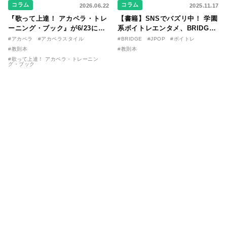
コラム
コラム
2026.06.22
2025.11.17
『歌って上達！ アカペラ・トレ
【書籍】SNSでバズリ中！ 学園
ーニング・ブック』が6/23に発
系ボイトレエンタメ、BRIDGE
売！ 課題曲音源・音取り用アプ
が届ける教則本『１分で攻略！
#アカペラ
#アカペラスタイル
#BRIDGE
#JPOP
#ボイトレ
リを公開。
ボイスタイプ別で挑む歌の上達
#教則本
#教則本
法』が11/21に発売！
#歌って上達！ アカペラ・トレーニン
グ・ブック