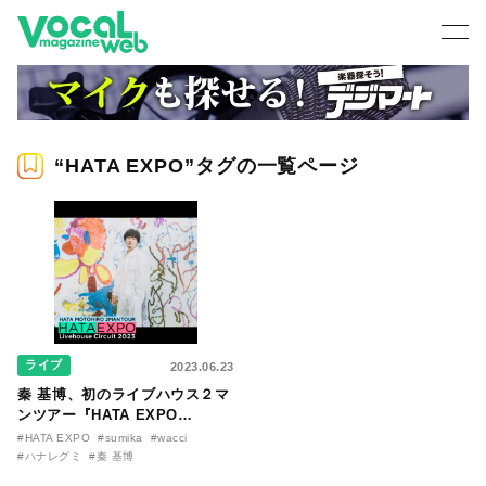
“HATA EXPO”タグの一覧ページ
ライブ
2023.06.23
秦 基博、初のライブハウス２マ
ンツアー『HATA EXPO
Livehouse Circuit 2023』開催
#HATA EXPO
#sumika
#wacci
決定！ 対バンはsumika／ハナ
#ハナレグミ
#秦 基博
レグミ／wacci