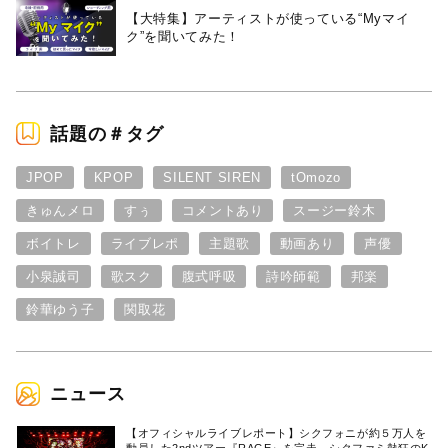
【大特集】アーティストが使っている“Myマイ
ク”を聞いてみた！
話題の＃タグ
JPOP
KPOP
SILENT SIREN
tOmozo
きゅんメロ
すぅ
コメントあり
スージー鈴木
ボイトレ
ライブレポ
主題歌
動画あり
声優
小泉誠司
歌スク
腹式呼吸
詩吟師範
邦楽
鈴華ゆう子
関取花
ニュース
【オフィシャルライブレポート】シクフォニが約５万人を
動員した2ndツアー『RAGE』を完走。シクファミ熱狂のK