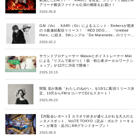
アリーナ横浜ファイナル公演の模様をお届け！
2026.05.8
GAI（Vo）、KAIRI（Gt）によるユニット・Embersが怒涛
の３曲連続配信リリース！ 「RED DOG」、「Untitled
Hero」に続き、5thシングル「De-Marionette」のリリース
を発表！
2026.02.2
サウンドプロデューサー Watusiとボイストレーナー Miki
による『リズムで差がつく！脱・初心者ボーカルワークシ
ョップ』が12/7に渋谷で開催！
2025.10.15
関取 花が新曲「わたしのねがい」を10/1に配信リリース決
定。10月からFMヨコハマでDJもスタート！
2025.09.20
【内覧会レポート】カラオケ好きが盛り上がれる大人のエ
ンタメスポット、VoLTE TOKYO（読み：ボルテ トーキョ
ー）が東京・品川に8/8グランドオープン！
2025.08.9