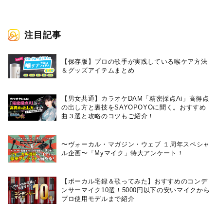
注目記事
【保存版】プロの歌手が実践している喉ケア⽅法
＆グッズアイテムまとめ
【男女共通】カラオケDAM「精密採点Ai」高得点
の出し方と裏技をSAYOPOYOに聞く。おすすめ
曲３選と攻略のコツもご紹介！
〜ヴォーカル・マガジン・ウェブ １周年スペシャ
ル企画〜「Myマイク」特大アンケート！
【ボーカル宅録＆歌ってみた】おすすめのコンデ
ンサーマイク10選！5000円以下の安いマイクから
プロ使用モデルまで紹介