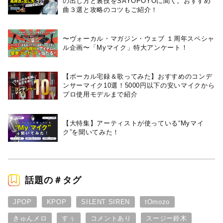
の出し方と裏技をSAYOPOYOに聞く。おすすめ
曲３選と攻略のコツもご紹介！
〜ヴォーカル・マガジン・ウェブ １周年スペシャ
ル企画〜「Myマイク」特大アンケート！
【ボーカル宅録＆歌ってみた】おすすめのコンデ
ンサーマイク10選！5000円以下の安いマイクから
プロ使用モデルまで紹介
【大特集】アーティストが使っている“Myマイ
ク”を聞いてみた！
話題の＃タグ
JPOP
KPOP
SILENT SIREN
tOmozo
きゅんメロ
すぅ
コメントあり
スージー鈴木