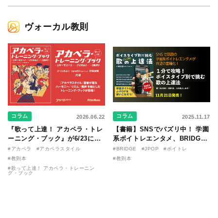
ヴォーカル教則
コラム
コラム
2026.06.22
2025.11.17
『歌って上達！ アカペラ・トレ
【書籍】SNSでバズリ中！ 学園
ーニング・ブック』が6/23に発
系ボイトレエンタメ、BRIDGE
売！ 課題曲音源・音取り用アプ
が届ける教則本『１分で攻略！
#アカペラ
#アカペラスタイル
#BRIDGE
#JPOP
#ボイトレ
リを公開。
ボイスタイプ別で挑む歌の上達
#教則本
#教則本
法』が11/21に発売！
#歌って上達！ アカペラ・トレーニン
グ・ブック