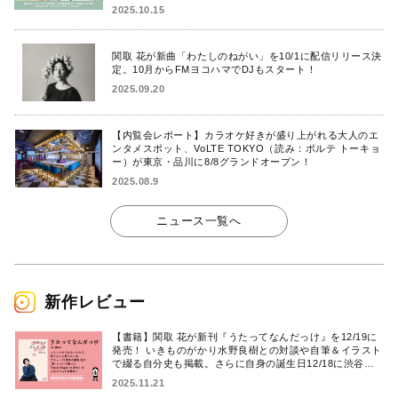
2025.10.15
関取 花が新曲「わたしのねがい」を10/1に配信リリース決
定。10月からFMヨコハマでDJもスタート！
2025.09.20
【内覧会レポート】カラオケ好きが盛り上がれる大人のエ
ンタメスポット、VoLTE TOKYO（読み：ボルテ トーキョ
ー）が東京・品川に8/8グランドオープン！
2025.08.9
ニュース一覧へ
新作レビュー
【書籍】関取 花が新刊『うたってなんだっけ』を12/19に
発売！ いきものがかり水野良樹との対談や自筆＆イラスト
で綴る自分史も掲載。さらに自身の誕生日12/18に渋谷で
出版記念イベントを開催！
2025.11.21