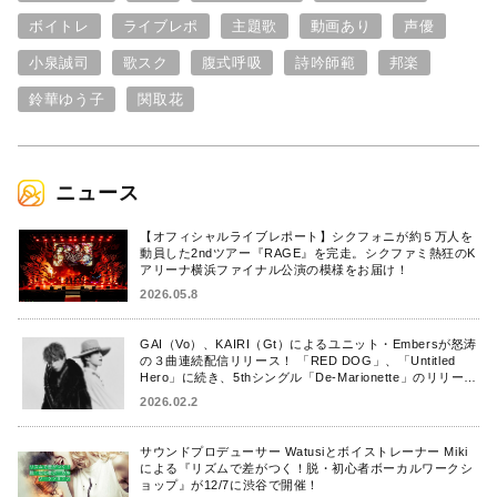
ボイトレ
ライブレポ
主題歌
動画あり
声優
小泉誠司
歌スク
腹式呼吸
詩吟師範
邦楽
鈴華ゆう子
関取花
ニュース
【オフィシャルライブレポート】シクフォニが約５万人を
動員した2ndツアー『RAGE』を完走。シクファミ熱狂のK
アリーナ横浜ファイナル公演の模様をお届け！
2026.05.8
GAI（Vo）、KAIRI（Gt）によるユニット・Embersが怒涛
の３曲連続配信リリース！ 「RED DOG」、「Untitled
Hero」に続き、5thシングル「De-Marionette」のリリース
を発表！
2026.02.2
サウンドプロデューサー Watusiとボイストレーナー Miki
による『リズムで差がつく！脱・初心者ボーカルワークシ
ョップ』が12/7に渋谷で開催！