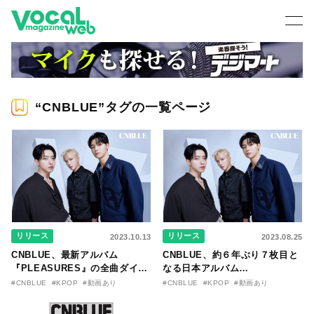
“CNBLUE”タグの一覧ページ
リリース
リリース
2023.10.13
2023.08.25
CNBLUE、最新アルバム
CNBLUE、約６年ぶり７枚目と
『PLEASURES』の全曲ダイジ
なる日本アルバム
ェスト動画が公開！ さらにア
『PLEASURES』が10/25に発
#CNBLUE
#KPOP
#動画あり
#CNBLUE
#KPOP
#動画あり
ルバムのPre-add/Pre-saveキャ
売決定！ さらにニューアルバム
ンペーンもスタート！
を携えてのライブツアー