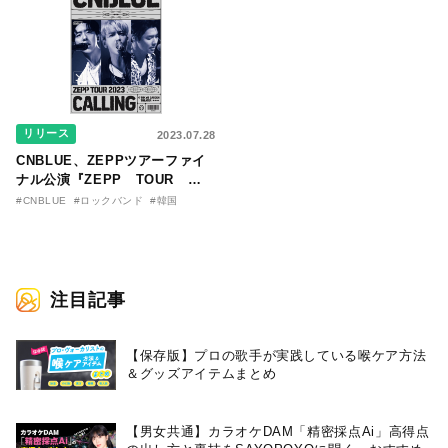
『CNBLUE AUTUMN
CONCERT 2023 ～
PLEASURES～』も決定！
リリース
2023.07.28
CNBLUE、ZEPPツアーファイ
ナル公演『ZEPP TOUR
2023 ～CALLING～＠
#CNBLUE
#ロックバンド
#韓国
TOKYO GARDEN
THEATER』のDVD/Blu-rayが
9/27リリース決定！ジャケット
写真も公開！
注目記事
【保存版】プロの歌手が実践している喉ケア⽅法
＆グッズアイテムまとめ
【男女共通】カラオケDAM「精密採点Ai」高得点