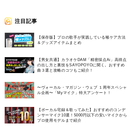
注目記事
【保存版】プロの歌手が実践している喉ケア⽅法
＆グッズアイテムまとめ
【男女共通】カラオケDAM「精密採点Ai」高得点
の出し方と裏技をSAYOPOYOに聞く。おすすめ
曲３選と攻略のコツもご紹介！
〜ヴォーカル・マガジン・ウェブ １周年スペシャ
ル企画〜「Myマイク」特大アンケート！
【ボーカル宅録＆歌ってみた】おすすめのコンデ
ンサーマイク10選！5000円以下の安いマイクから
プロ使用モデルまで紹介