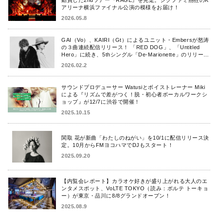
アリーナ横浜ファイナル公演の模様をお届け！
2026.05.8
GAI（Vo）、KAIRI（Gt）によるユニット・Embersが怒涛
の３曲連続配信リリース！ 「RED DOG」、「Untitled
Hero」に続き、5thシングル「De-Marionette」のリリース
を発表！
2026.02.2
サウンドプロデューサー Watusiとボイストレーナー Miki
による『リズムで差がつく！脱・初心者ボーカルワークシ
ョップ』が12/7に渋谷で開催！
2025.10.15
関取 花が新曲「わたしのねがい」を10/1に配信リリース決
定。10月からFMヨコハマでDJもスタート！
2025.09.20
【内覧会レポート】カラオケ好きが盛り上がれる大人のエ
ンタメスポット、VoLTE TOKYO（読み：ボルテ トーキョ
ー）が東京・品川に8/8グランドオープン！
2025.08.9