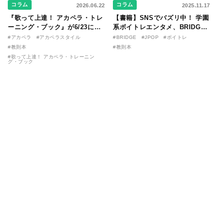
コラム
コラム
2026.06.22
2025.11.17
『歌って上達！ アカペラ・トレ
【書籍】SNSでバズリ中！ 学園
ーニング・ブック』が6/23に発
系ボイトレエンタメ、BRIDGE
売！ 課題曲音源・音取り用アプ
が届ける教則本『１分で攻略！
#アカペラ
#アカペラスタイル
#BRIDGE
#JPOP
#ボイトレ
リを公開。
ボイスタイプ別で挑む歌の上達
#教則本
#教則本
法』が11/21に発売！
#歌って上達！ アカペラ・トレーニン
グ・ブック