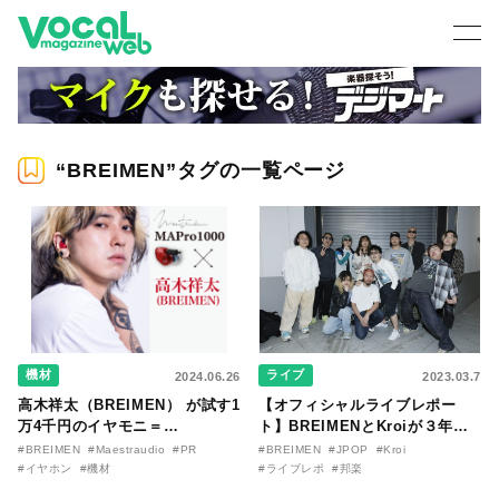
“BREIMEN”タグの一覧ページ
機材
ライブ
2024.06.26
2023.03.7
高木祥太（BREIMEN） が試す1
【オフィシャルライブレポー
万4千円のイヤモニ＝
ト】BREIMENとKroiが３年ぶ
MAPro1000 〜体感を含めた“ス
りに共演。リスペクトを示し合
#BREIMEN
#Maestraudio
#PR
#BREIMEN
#JPOP
#Kroi
テージのフラット感”に近い
った、『HIGH FIVE 2023』東
#イヤホン
#機材
#ライブレポ
#邦楽
京公演