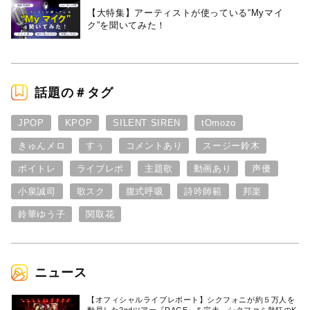
【大特集】アーティストが使っている“Myマイ
ク”を聞いてみた！
話題の＃タグ
JPOP
KPOP
SILENT SIREN
tOmozo
きゅんメロ
すぅ
コメントあり
スージー鈴木
ボイトレ
ライブレポ
主題歌
動画あり
声優
小泉誠司
歌スク
腹式呼吸
詩吟師範
邦楽
鈴華ゆう子
関取花
ニュース
【オフィシャルライブレポート】シクフォニが約５万人を
動員した2ndツアー『RAGE』を完走。シクファミ熱狂のK