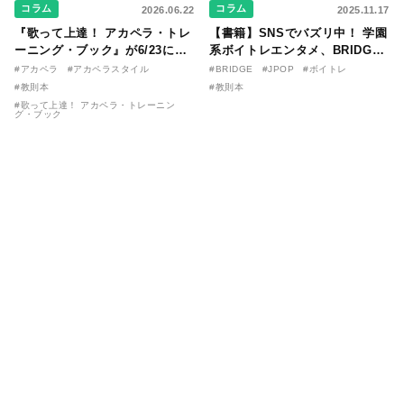
コラム
コラム
2026.06.22
2025.11.17
『歌って上達！ アカペラ・トレ
【書籍】SNSでバズリ中！ 学園
ーニング・ブック』が6/23に発
系ボイトレエンタメ、BRIDGE
売！ 課題曲音源・音取り用アプ
が届ける教則本『１分で攻略！
#アカペラ
#アカペラスタイル
#BRIDGE
#JPOP
#ボイトレ
リを公開。
ボイスタイプ別で挑む歌の上達
#教則本
#教則本
法』が11/21に発売！
#歌って上達！ アカペラ・トレーニン
グ・ブック