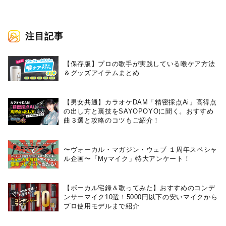
注目記事
【保存版】プロの歌手が実践している喉ケア⽅法
＆グッズアイテムまとめ
【男女共通】カラオケDAM「精密採点Ai」高得点
の出し方と裏技をSAYOPOYOに聞く。おすすめ
曲３選と攻略のコツもご紹介！
〜ヴォーカル・マガジン・ウェブ １周年スペシャ
ル企画〜「Myマイク」特大アンケート！
【ボーカル宅録＆歌ってみた】おすすめのコンデ
ンサーマイク10選！5000円以下の安いマイクから
プロ使用モデルまで紹介