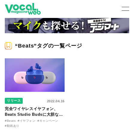
“Beats”タグの一覧ページ
リリース
2022.04.16
完全ワイヤレスイヤフォン、
Beats Studio Budsに大胆な３
つの新色が発売！ カイア・ガー
#Beats
#イヤフォン
#キャンペーン
バー＆アイリーン・グーを起用
#動画あり
したキャンペーン展開中