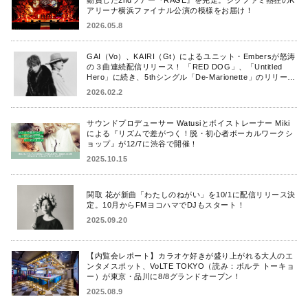
アリーナ横浜ファイナル公演の模様をお届け！
2026.05.8
GAI（Vo）、KAIRI（Gt）によるユニット・Embersが怒涛
の３曲連続配信リリース！ 「RED DOG」、「Untitled
Hero」に続き、5thシングル「De-Marionette」のリリース
を発表！
2026.02.2
サウンドプロデューサー Watusiとボイストレーナー Miki
による『リズムで差がつく！脱・初心者ボーカルワークシ
ョップ』が12/7に渋谷で開催！
2025.10.15
関取 花が新曲「わたしのねがい」を10/1に配信リリース決
定。10月からFMヨコハマでDJもスタート！
2025.09.20
【内覧会レポート】カラオケ好きが盛り上がれる大人のエ
ンタメスポット、VoLTE TOKYO（読み：ボルテ トーキョ
ー）が東京・品川に8/8グランドオープン！
2025.08.9