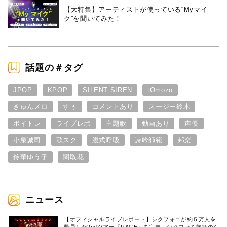
【大特集】アーティストが使っている“Myマイ
ク”を聞いてみた！
話題の＃タグ
JPOP
KPOP
SILENT SIREN
tOmozo
きゅんメロ
すぅ
コメントあり
スージー鈴木
ボイトレ
ライブレポ
主題歌
動画あり
声優
小泉誠司
歌スク
腹式呼吸
詩吟師範
邦楽
鈴華ゆう子
関取花
ニュース
【オフィシャルライブレポート】シクフォニが約５万人を
動員した2ndツアー『RAGE』を完走。シクファミ熱狂のK