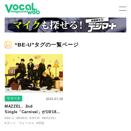
“BE-U”タグの一覧ページ
リリース
2023.07.28
MAZZEL、2nd
Single「Carnival」が10/18リ
リース決定！ 8/14から新曲
#BE-U
#BMSG
#JPOP
#MAZZEL
「LIGHTNING」が先行配信決定
#ダンス・ヴォーカル
#邦楽