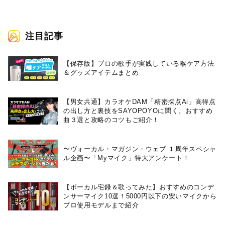
注目記事
【保存版】プロの歌手が実践している喉ケア⽅法
＆グッズアイテムまとめ
【男女共通】カラオケDAM「精密採点Ai」高得点
の出し方と裏技をSAYOPOYOに聞く。おすすめ
曲３選と攻略のコツもご紹介！
〜ヴォーカル・マガジン・ウェブ １周年スペシャ
ル企画〜「Myマイク」特大アンケート！
【ボーカル宅録＆歌ってみた】おすすめのコンデ
ンサーマイク10選！5000円以下の安いマイクから
プロ使用モデルまで紹介