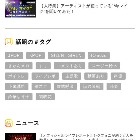
【大特集】アーティストが使っている“Myマイ
ク”を聞いてみた！
話題の＃タグ
JPOP
KPOP
SILENT SIREN
tOmozo
きゅんメロ
すぅ
コメントあり
スージー鈴木
ボイトレ
ライブレポ
主題歌
動画あり
声優
小泉誠司
歌スク
腹式呼吸
詩吟師範
邦楽
鈴華ゆう子
関取花
ニュース
【オフィシャルライブレポート】シクフォニが約５万人を
動員した2ndツアー『RAGE』を完走。シクファミ熱狂のK