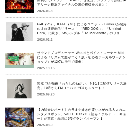
アリーナ横浜ファイナル公演の模様をお届け！
2026.05.8
GAI（Vo）、KAIRI（Gt）によるユニット・Embersが怒涛
の３曲連続配信リリース！ 「RED DOG」、「Untitled
Hero」に続き、5thシングル「De-Marionette」のリリース
を発表！
2026.02.2
サウンドプロデューサー Watusiとボイストレーナー Miki
による『リズムで差がつく！脱・初心者ボーカルワークシ
ョップ』が12/7に渋谷で開催！
2025.10.15
関取 花が新曲「わたしのねがい」を10/1に配信リリース決
定。10月からFMヨコハマでDJもスタート！
2025.09.20
【内覧会レポート】カラオケ好きが盛り上がれる大人のエ
ンタメスポット、VoLTE TOKYO（読み：ボルテ トーキョ
ー）が東京・品川に8/8グランドオープン！
2025.08.9