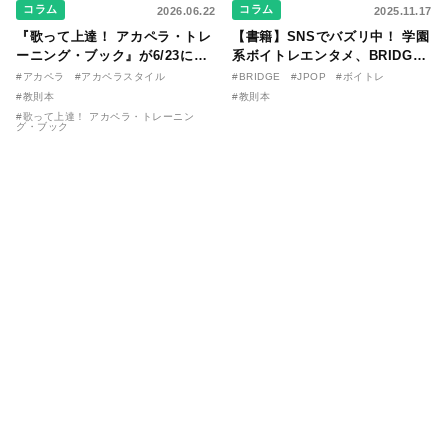
コラム
コラム
2026.06.22
2025.11.17
『歌って上達！ アカペラ・トレ
【書籍】SNSでバズリ中！ 学園
ーニング・ブック』が6/23に発
系ボイトレエンタメ、BRIDGE
売！ 課題曲音源・音取り用アプ
が届ける教則本『１分で攻略！
#アカペラ
#アカペラスタイル
#BRIDGE
#JPOP
#ボイトレ
リを公開。
ボイスタイプ別で挑む歌の上達
#教則本
#教則本
法』が11/21に発売！
#歌って上達！ アカペラ・トレーニン
グ・ブック