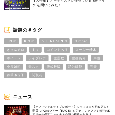
【大特集】アーティストが使っている“Myマイ
ク”を聞いてみた！
話題の＃タグ
JPOP
KPOP
SILENT SIREN
tOmozo
きゅんメロ
すぅ
コメントあり
スージー鈴木
ボイトレ
ライブレポ
主題歌
動画あり
声優
小泉誠司
歌スク
腹式呼吸
詩吟師範
邦楽
鈴華ゆう子
関取花
ニュース
【オフィシャルライブレポート】シクフォニが約５万人を
動員した2ndツアー『RAGE』を完走。シクファミ熱狂のK
アリーナ横浜ファイナル公演の模様をお届け！