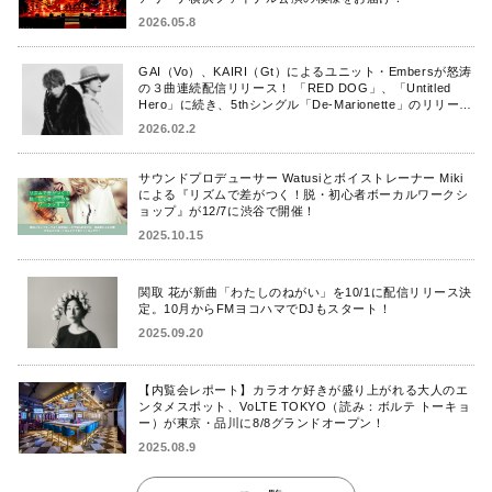
2026.05.8
GAI（Vo）、KAIRI（Gt）によるユニット・Embersが怒涛
の３曲連続配信リリース！ 「RED DOG」、「Untitled
Hero」に続き、5thシングル「De-Marionette」のリリース
を発表！
2026.02.2
サウンドプロデューサー Watusiとボイストレーナー Miki
による『リズムで差がつく！脱・初心者ボーカルワークシ
ョップ』が12/7に渋谷で開催！
2025.10.15
関取 花が新曲「わたしのねがい」を10/1に配信リリース決
定。10月からFMヨコハマでDJもスタート！
2025.09.20
【内覧会レポート】カラオケ好きが盛り上がれる大人のエ
ンタメスポット、VoLTE TOKYO（読み：ボルテ トーキョ
ー）が東京・品川に8/8グランドオープン！
2025.08.9