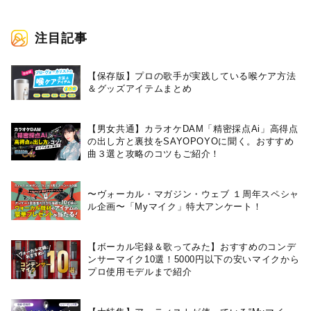
注目記事
【保存版】プロの歌手が実践している喉ケア⽅法
＆グッズアイテムまとめ
【男女共通】カラオケDAM「精密採点Ai」高得点
の出し方と裏技をSAYOPOYOに聞く。おすすめ
曲３選と攻略のコツもご紹介！
〜ヴォーカル・マガジン・ウェブ １周年スペシャ
ル企画〜「Myマイク」特大アンケート！
【ボーカル宅録＆歌ってみた】おすすめのコンデ
ンサーマイク10選！5000円以下の安いマイクから
プロ使用モデルまで紹介