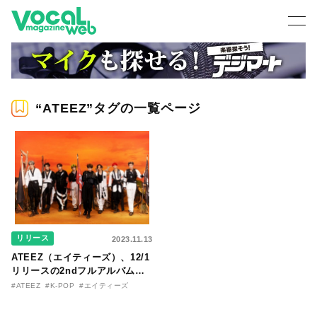
“ATEEZ”タグの一覧ページ
リリース
2023.11.13
ATEEZ（エイティーズ）、12/1
リリースの2ndフルアルバム
『THE WORLD EP.FIN：
#ATEEZ
#K-POP
#エイティーズ
WILL』タイトルポスター公開！
タイトル曲は「Crazy Form」!!