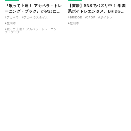
『歌って上達！ アカペラ・トレ
【書籍】SNSでバズリ中！ 学園
ーニング・ブック』が6/23に発
系ボイトレエンタメ、BRIDGE
売！ 課題曲音源・音取り用アプ
が届ける教則本『１分で攻略！
#アカペラ
#アカペラスタイル
#BRIDGE
#JPOP
#ボイトレ
リを公開。
ボイスタイプ別で挑む歌の上達
#教則本
#教則本
法』が11/21に発売！
#歌って上達！ アカペラ・トレーニン
グ・ブック