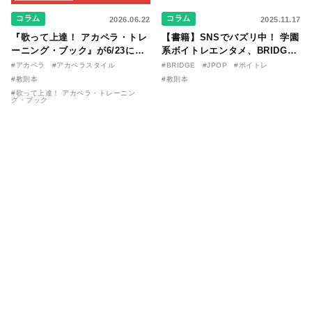
コラム
コラム
2026.06.22
2025.11.17
『歌って上達！ アカペラ・トレ
【書籍】SNSでバズリ中！ 学園
ーニング・ブック』が6/23に発
系ボイトレエンタメ、BRIDGE
売！ 課題曲音源・音取り用アプ
が届ける教則本『１分で攻略！
#アカペラ
#アカペラスタイル
#BRIDGE
#JPOP
#ボイトレ
リを公開。
ボイスタイプ別で挑む歌の上達
#教則本
#教則本
法』が11/21に発売！
#歌って上達！ アカペラ・トレーニン
グ・ブック