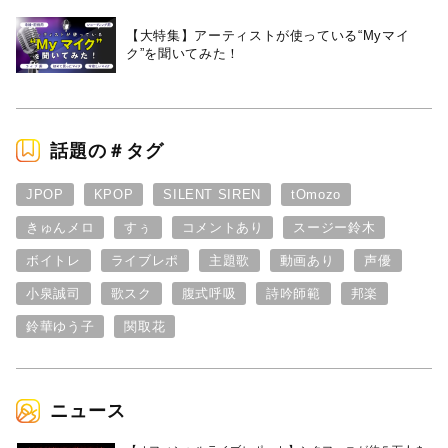
【大特集】アーティストが使っている“Myマイ
ク”を聞いてみた！
話題の＃タグ
JPOP
KPOP
SILENT SIREN
tOmozo
きゅんメロ
すぅ
コメントあり
スージー鈴木
ボイトレ
ライブレポ
主題歌
動画あり
声優
小泉誠司
歌スク
腹式呼吸
詩吟師範
邦楽
鈴華ゆう子
関取花
ニュース