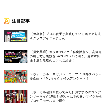
語り尽くす。
注目記事
【保存版】プロの歌手が実践している喉ケア⽅法
＆グッズアイテムまとめ
【男女共通】カラオケDAM「精密採点Ai」高得点
の出し方と裏技をSAYOPOYOに聞く。おすすめ
曲３選と攻略のコツもご紹介！
〜ヴォーカル・マガジン・ウェブ １周年スペシャ
ル企画〜「Myマイク」特大アンケート！
【ボーカル宅録＆歌ってみた】おすすめのコンデ
ンサーマイク10選！5000円以下の安いマイクから
プロ使用モデルまで紹介