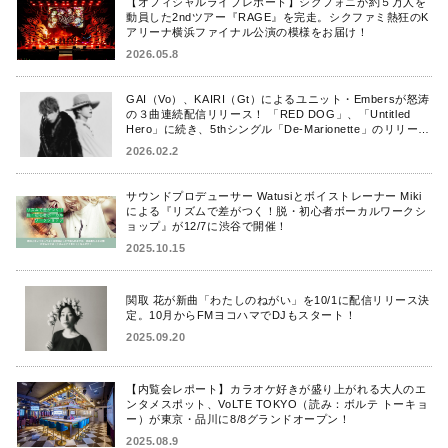
【オフィシャルライブレポート】シクフォニが約５万人を
動員した2ndツアー『RAGE』を完走。シクファミ熱狂のK
アリーナ横浜ファイナル公演の模様をお届け！
2026.05.8
GAI（Vo）、KAIRI（Gt）によるユニット・Embersが怒涛
の３曲連続配信リリース！ 「RED DOG」、「Untitled
Hero」に続き、5thシングル「De-Marionette」のリリース
を発表！
2026.02.2
サウンドプロデューサー Watusiとボイストレーナー Miki
による『リズムで差がつく！脱・初心者ボーカルワークシ
ョップ』が12/7に渋谷で開催！
2025.10.15
関取 花が新曲「わたしのねがい」を10/1に配信リリース決
定。10月からFMヨコハマでDJもスタート！
2025.09.20
【内覧会レポート】カラオケ好きが盛り上がれる大人のエ
ンタメスポット、VoLTE TOKYO（読み：ボルテ トーキョ
ー）が東京・品川に8/8グランドオープン！
2025.08.9