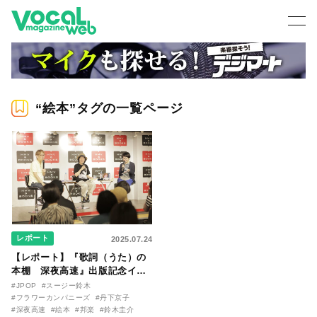
“絵本”タグの一覧ページ
レポート
2025.07.24
【レポート】『歌詞（うた）の
本棚 深夜高速』出版記念イベ
ントが開催！ フラカン鈴木圭
#JPOP
#スージー鈴木
介、丹下京子（作画）、スージ
#フラワーカンパニーズ
#丹下京子
ー鈴木（司会）で作品の内幕を
#深夜高速
#絵本
#邦楽
#鈴木圭介