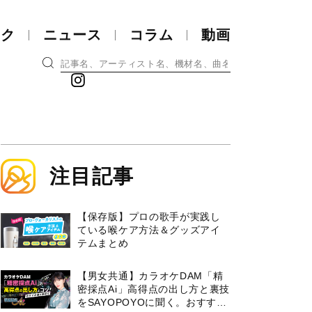
ック
ニュース
コラム
動画
注目記事
【保存版】プロの歌手が実践し
ている喉ケア⽅法＆グッズアイ
テムまとめ
【男女共通】カラオケDAM「精
密採点Ai」高得点の出し方と裏技
をSAYOPOYOに聞く。おすすめ