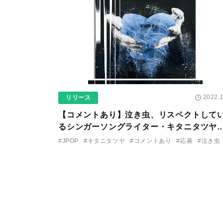
2022.1
リリース
【コメントあり】泣き虫、リスペクトして
るシンガーソングライター・キタニタツヤ
の念願のコラボ楽曲を配信決定！
#JPOP
#キタニタツヤ
#コメントあり
#応募
#泣き虫