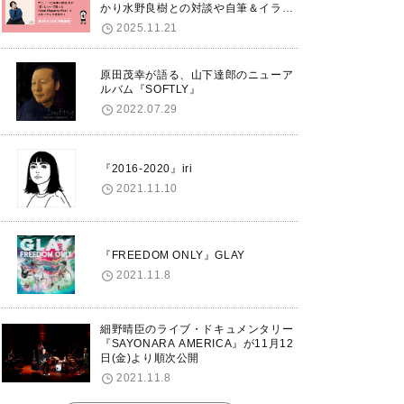
かり水野良樹との対談や自筆＆イラス
トで綴る自分史も掲載。さらに自身の
2025.11.21
誕生日12/18に渋谷で出版記念イベン
トを開催！
原田茂幸が語る、山下達郎のニューア
ルバム『SOFTLY』
2022.07.29
『2016-2020』iri
2021.11.10
『FREEDOM ONLY』GLAY
2021.11.8
細野晴臣のライブ・ドキュメンタリー
『SAYONARA AMERICA』が11月12
日(金)より順次公開
2021.11.8