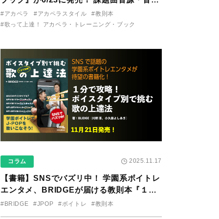
り用アプリを公開。
#アカペラ
#アカペラスタイル
#教則本
#歌って上達！ アカペラ・トレーニング・ブック
2025.11.17
コラム
【書籍】SNSでバズリ中！ 学園系ボイトレ
エンタメ、BRIDGEが届ける教則本『１分
で攻略！ ボイスタイプ別で挑む歌の上達
#BRIDGE
#JPOP
#ボイトレ
#教則本
法』が11/21に発売！