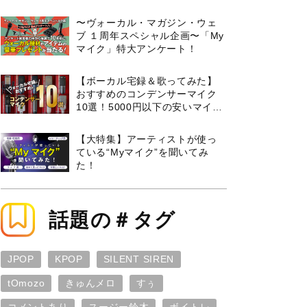
曲３選と攻略のコツもご紹介！
〜ヴォーカル・マガジン・ウェ
ブ １周年スペシャル企画〜「My
マイク」特大アンケート！
【ボーカル宅録＆歌ってみた】
おすすめのコンデンサーマイク
10選！5000円以下の安いマイク
からプロ使用モデルまで紹介
【大特集】アーティストが使っ
ている“Myマイク”を聞いてみ
た！
話題の＃タグ
JPOP
KPOP
SILENT SIREN
tOmozo
きゅんメロ
すぅ