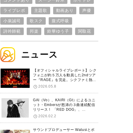
コメントあり
スージー鈴木
ボイトレ
ライブレポ
主題歌
動画あり
声優
小泉誠司
歌スク
腹式呼吸
詩吟師範
邦楽
鈴華ゆう子
関取花
ニュース
【オフィシャルライブレポート】シク
フォニが約５万人を動員した2ndツア
ー『RAGE』を完走。シクファミ熱狂
のKアリーナ横浜ファイナル公演の模
2026.05.8
様をお届け！
GAI（Vo）、KAIRI（Gt）によるユニ
ット・Embersが怒涛の３曲連続配信
リリース！ 「RED DOG」、
「Untitled Hero」に続き、5thシング
2026.02.2
ル「De-Marionette」のリリースを発
表！
サウンドプロデューサー Watusiとボ