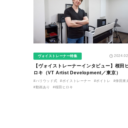
2024.02
ヴォイストレーナー特集
【ヴォイストレーナーインタビュー】桜田
ロキ（VT Artist Development／東京）
#ハリウッド式
#ボイストレーナー
#ボイトレ
#倖田來
#動画あり
#桜田ヒロキ