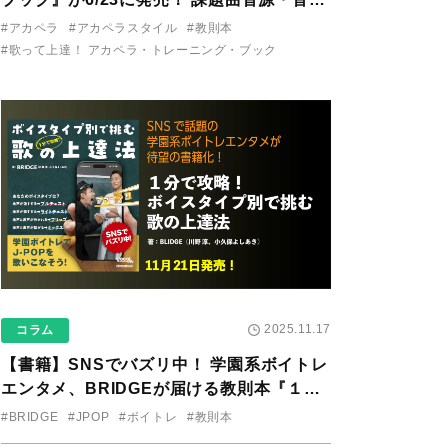
り用アプリを公開。
#アカペラ
#アカペラスタイル
#教則本
#歌って上達！ アカペラ・トレーニング・ブック
2025.11.17
コラム
【書籍】SNSでバズリ中！ 学園系ボイトレ
エンタメ、BRIDGEが届ける教則本『１分
で攻略！ ボイスタイプ別で挑む歌の上達
#BRIDGE
#JPOP
#ボイトレ
#教則本
法』が11/21に発売！