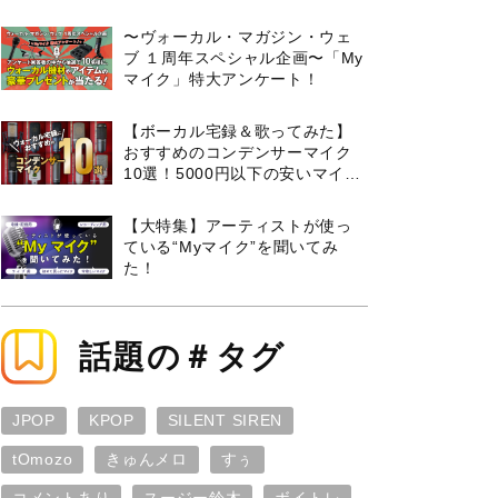
曲３選と攻略のコツもご紹介！
〜ヴォーカル・マガジン・ウェ
ブ １周年スペシャル企画〜「My
マイク」特大アンケート！
【ボーカル宅録＆歌ってみた】
おすすめのコンデンサーマイク
10選！5000円以下の安いマイク
からプロ使用モデルまで紹介
【大特集】アーティストが使っ
ている“Myマイク”を聞いてみ
た！
話題の＃タグ
JPOP
KPOP
SILENT SIREN
tOmozo
きゅんメロ
すぅ