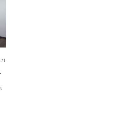
.21
ヒ
未