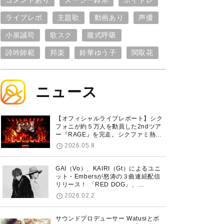
コメントあり
スージー鈴木
ボイトレ
ライブレポ
主題歌
動画あり
声優
小泉誠司
歌スク
腹式呼吸
詩吟師範
邦楽
鈴華ゆう子
関取花
ニュース
【オフィシャルライブレポート】シク
フォニが約５万人を動員した2ndツア
ー『RAGE』を完走。シクファミ熱狂
のKアリーナ横浜ファイナル公演の模
2026.05.8
様をお届け！
GAI（Vo）、KAIRI（Gt）によるユニ
ット・Embersが怒涛の３曲連続配信
リリース！ 「RED DOG」、
「Untitled Hero」に続き、5thシング
2026.02.2
ル「De-Marionette」のリリースを発
表！
サウンドプロデューサー Watusiとボ