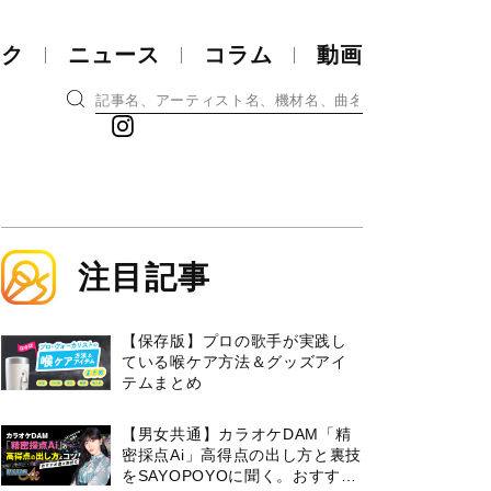
ック
ニュース
コラム
動画
注目記事
【保存版】プロの歌手が実践し
ている喉ケア⽅法＆グッズアイ
テムまとめ
【男女共通】カラオケDAM「精
密採点Ai」高得点の出し方と裏技
をSAYOPOYOに聞く。おすすめ