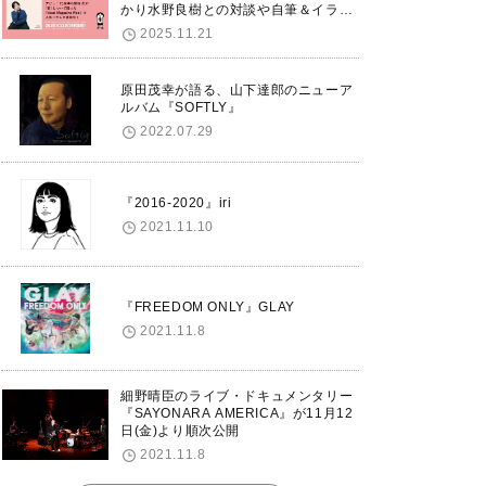
かり水野良樹との対談や自筆＆イラス
トで綴る自分史も掲載。さらに自身の
2025.11.21
誕生日12/18に渋谷で出版記念イベン
トを開催！
原田茂幸が語る、山下達郎のニューア
ルバム『SOFTLY』
2022.07.29
『2016-2020』iri
2021.11.10
『FREEDOM ONLY』GLAY
2021.11.8
細野晴臣のライブ・ドキュメンタリー
『SAYONARA AMERICA』が11月12
日(金)より順次公開
2021.11.8