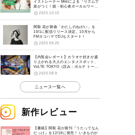
イストレーナー Mikiによる『リズムで
差がつく！脱・初心者ボーカルワーク
ショップ』が12/7に渋谷で開催！
2025.10.15
関取 花が新曲「わたしのねがい」を
10/1に配信リリース決定。10月から
FMヨコハマでDJもスタート！
2025.09.20
【内覧会レポート】カラオケ好きが盛
り上がれる大人のエンタメスポット、
VoLTE TOKYO（読み：ボルテ トーキ
ョー）が東京・品川に8/8グランドオ
2025.08.9
ープン！
ニュース一覧へ
新作レビュー
【書籍】関取 花が新刊『うたってなん
だっけ』を12/19に発売！ いきものが