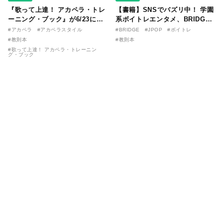
『歌って上達！ アカペラ・トレ
【書籍】SNSでバズリ中！ 学園
ーニング・ブック』が6/23に発
系ボイトレエンタメ、BRIDGE
売！ 課題曲音源・音取り用アプ
が届ける教則本『１分で攻略！
#アカペラ
#アカペラスタイル
#BRIDGE
#JPOP
#ボイトレ
リを公開。
ボイスタイプ別で挑む歌の上達
#教則本
#教則本
法』が11/21に発売！
#歌って上達！ アカペラ・トレーニン
グ・ブック