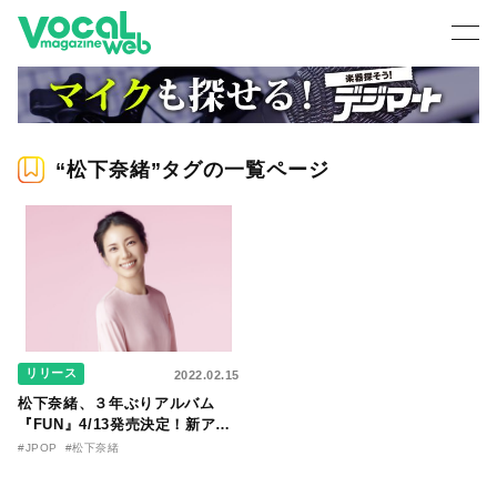
“松下奈緒”タグの一覧ページ
リリース
2022.02.15
松下奈緒、３年ぶりアルバム
『FUN』4/13発売決定！新アー
写＆ジャケットビジュアルも公
#JPOP
#松下奈緒
開！