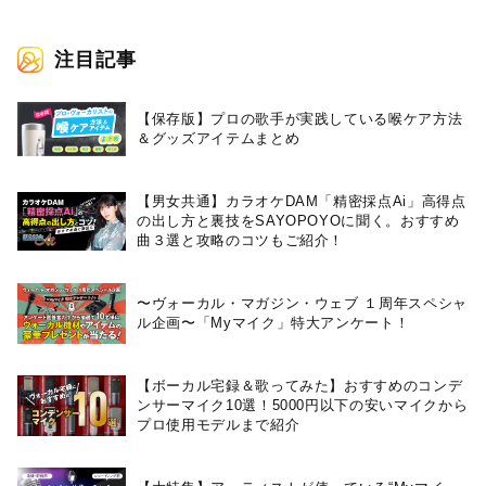
注目記事
【保存版】プロの歌手が実践している喉ケア⽅法
＆グッズアイテムまとめ
【男女共通】カラオケDAM「精密採点Ai」高得点
の出し方と裏技をSAYOPOYOに聞く。おすすめ
曲３選と攻略のコツもご紹介！
〜ヴォーカル・マガジン・ウェブ １周年スペシャ
ル企画〜「Myマイク」特大アンケート！
【ボーカル宅録＆歌ってみた】おすすめのコンデ
ンサーマイク10選！5000円以下の安いマイクから
プロ使用モデルまで紹介