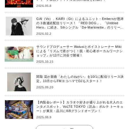
2026.05.8
GAI（Vo）、KAIRI（Gt）によるユニット・Embersが怒涛
の３曲連続配信リリース！ 「RED DOG」、「Untitled
Hero」に続き、5thシングル「De-Marionette」のリリース
を発表！
2026.02.2
サウンドプロデューサー Watusiとボイストレーナー Miki
による『リズムで差がつく！脱・初心者ボーカルワークシ
ョップ』が12/7に渋谷で開催！
2025.10.15
関取 花が新曲「わたしのねがい」を10/1に配信リリース決
定。10月からFMヨコハマでDJもスタート！
2025.09.20
【内覧会レポート】カラオケ好きが盛り上がれる大人のエ
ンタメスポット、VoLTE TOKYO（読み：ボルテ トーキョ
ー）が東京・品川に8/8グランドオープン！
2025.08.9