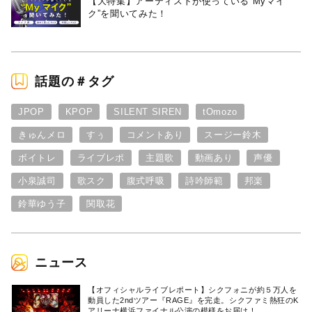
【大特集】アーティストが使っている“Myマイ
ク”を聞いてみた！
話題の＃タグ
JPOP
KPOP
SILENT SIREN
tOmozo
きゅんメロ
すぅ
コメントあり
スージー鈴木
ボイトレ
ライブレポ
主題歌
動画あり
声優
小泉誠司
歌スク
腹式呼吸
詩吟師範
邦楽
鈴華ゆう子
関取花
ニュース
【オフィシャルライブレポート】シクフォニが約５万人を
動員した2ndツアー『RAGE』を完走。シクファミ熱狂のK
アリーナ横浜ファイナル公演の模様をお届け！