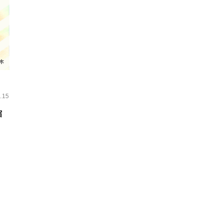
.15
縮