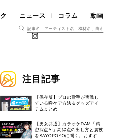
ック
ニュース
コラム
動画
注目記事
【保存版】プロの歌手が実践し
ている喉ケア⽅法＆グッズアイ
テムまとめ
【男女共通】カラオケDAM「精
密採点Ai」高得点の出し方と裏技
をSAYOPOYOに聞く。おすすめ