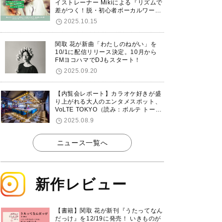
イストレーナー Mikiによる『リズムで
差がつく！脱・初心者ボーカルワーク
ショップ』が12/7に渋谷で開催！
2025.10.15
関取 花が新曲「わたしのねがい」を
10/1に配信リリース決定。10月から
FMヨコハマでDJもスタート！
2025.09.20
【内覧会レポート】カラオケ好きが盛
り上がれる大人のエンタメスポット、
VoLTE TOKYO（読み：ボルテ トーキ
ョー）が東京・品川に8/8グランドオ
2025.08.9
ープン！
ニュース一覧へ
新作レビュー
【書籍】関取 花が新刊『うたってなん
だっけ』を12/19に発売！ いきものが