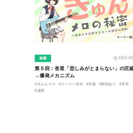
2022.05
連載
第５回：杏里「悲しみがとまらない」の圧
→爆発メカニズム
#きゅんメロ
#スージー鈴木
#作曲
#動画あり
#杏里
#連載