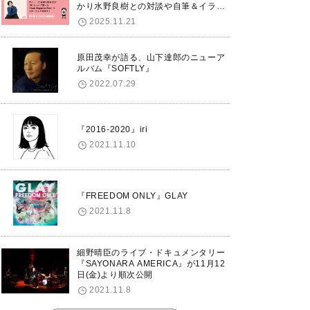
かり水野良樹との対談や自筆＆イラス
トで綴る自分史も掲載。さらに自身の
2025.11.21
誕生日12/18に渋谷で出版記念イベン
トを開催！
原田茂幸が語る、山下達郎のニューア
ルバム『SOFTLY』
2022.07.29
『2016-2020』iri
2021.11.10
『FREEDOM ONLY』GLAY
2021.11.8
細野晴臣のライブ・ドキュメンタリー
『SAYONARA AMERICA』が11月12
日(金)より順次公開
2021.11.8