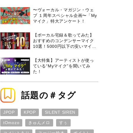
曲３選と攻略のコツもご紹介！
〜ヴォーカル・マガジン・ウェ
ブ １周年スペシャル企画〜「My
マイク」特大アンケート！
【ボーカル宅録＆歌ってみた】
おすすめのコンデンサーマイク
10選！5000円以下の安いマイク
からプロ使用モデルまで紹介
【大特集】アーティストが使っ
ている“Myマイク”を聞いてみ
た！
話題の＃タグ
JPOP
KPOP
SILENT SIREN
tOmozo
きゅんメロ
すぅ