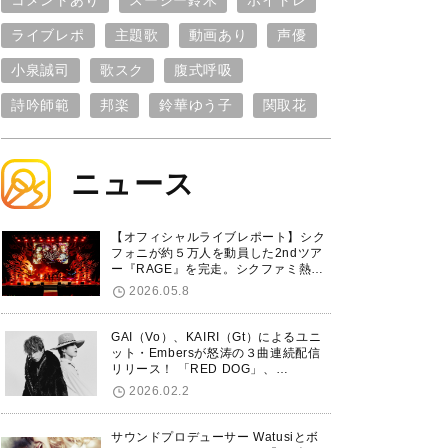
コメントあり
スージー鈴木
ボイトレ
ライブレポ
主題歌
動画あり
声優
小泉誠司
歌スク
腹式呼吸
詩吟師範
邦楽
鈴華ゆう子
関取花
ニュース
【オフィシャルライブレポート】シク
フォニが約５万人を動員した2ndツア
ー『RAGE』を完走。シクファミ熱狂
のKアリーナ横浜ファイナル公演の模
2026.05.8
様をお届け！
GAI（Vo）、KAIRI（Gt）によるユニ
ット・Embersが怒涛の３曲連続配信
リリース！ 「RED DOG」、
「Untitled Hero」に続き、5thシング
2026.02.2
ル「De-Marionette」のリリースを発
表！
サウンドプロデューサー Watusiとボ