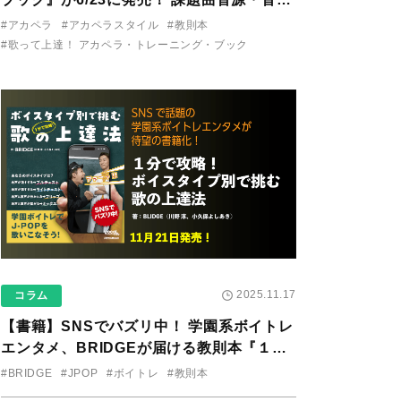
り用アプリを公開。
#アカペラ
#アカペラスタイル
#教則本
#歌って上達！ アカペラ・トレーニング・ブック
2025.11.17
コラム
【書籍】SNSでバズリ中！ 学園系ボイトレ
エンタメ、BRIDGEが届ける教則本『１分
で攻略！ ボイスタイプ別で挑む歌の上達
#BRIDGE
#JPOP
#ボイトレ
#教則本
法』が11/21に発売！