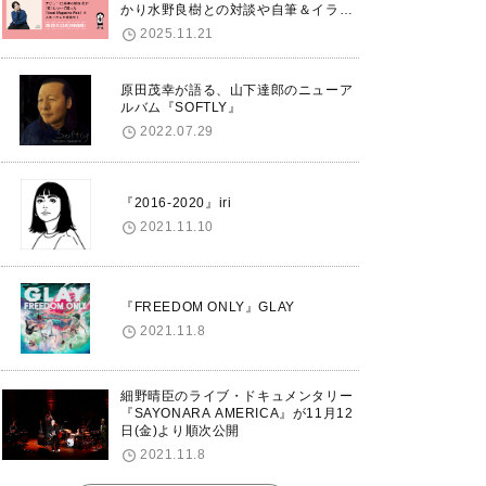
かり水野良樹との対談や自筆＆イラス
トで綴る自分史も掲載。さらに自身の
2025.11.21
誕生日12/18に渋谷で出版記念イベン
トを開催！
原田茂幸が語る、山下達郎のニューア
ルバム『SOFTLY』
2022.07.29
『2016-2020』iri
2021.11.10
『FREEDOM ONLY』GLAY
2021.11.8
細野晴臣のライブ・ドキュメンタリー
『SAYONARA AMERICA』が11月12
日(金)より順次公開
2021.11.8