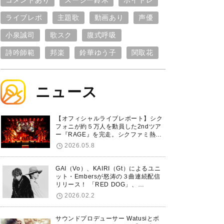
コメントあり
スージー鈴木
ボイトレ
ライブレポ
主題歌
動画あり
声優
小泉誠司
歌スク
腹式呼吸
詩吟師範
邦楽
鈴華ゆう子
関取花
ニュース
【オフィシャルライブレポート】シク
フォニが約５万人を動員した2ndツア
ー『RAGE』を完走。シクファミ熱狂
のKアリーナ横浜ファイナル公演の模
2026.05.8
様をお届け！
GAI（Vo）、KAIRI（Gt）によるユニ
ット・Embersが怒涛の３曲連続配信
リリース！ 「RED DOG」、
「Untitled Hero」に続き、5thシング
2026.02.2
ル「De-Marionette」のリリースを発
表！
サウンドプロデューサー Watusiとボ