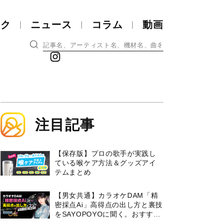
ック
ニュース
コラム
動画
注目記事
【保存版】プロの歌手が実践し
ている喉ケア⽅法＆グッズアイ
テムまとめ
【男女共通】カラオケDAM「精
密採点Ai」高得点の出し方と裏技
をSAYOPOYOに聞く。おすすめ