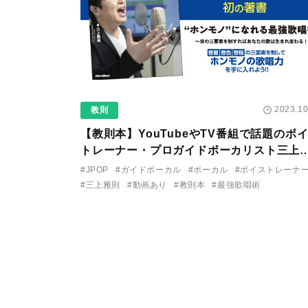
2023.10
教則
【教則本】YouTubeやTV番組で話題のボ
トレーナー・プロガイドボーカリスト三上
則、初の著書『“ホンモノ”になれる最強歌
#JPOP
#ガイドボーカル
#ボーカル
#ボイストレーナ
術 〜音の三要素を制すればあなたの歌は生
#三上雅則
#動画あり
#教則本
#最強歌唱術
れ変わる！〜』が本日発売！