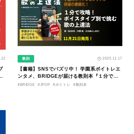
.22
2025.11.17
教則
ブ
【書籍】SNSでバズリ中！ 学園系ボイトレエ
用
ンタメ、BRIDGEが届ける教則本『１分で攻
略！ ボイスタイプ別で挑む歌の上達法』が
#BRIDGE
#JPOP
#ボイトレ
#教則本
11/21に発売！