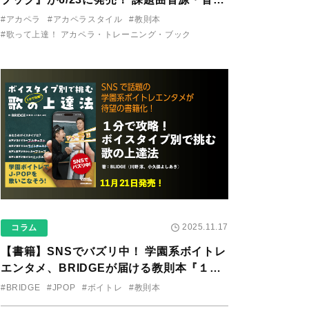
り用アプリを公開。
#アカペラ
#アカペラスタイル
#教則本
#歌って上達！ アカペラ・トレーニング・ブック
2025.11.17
コラム
【書籍】SNSでバズリ中！ 学園系ボイトレ
エンタメ、BRIDGEが届ける教則本『１分
で攻略！ ボイスタイプ別で挑む歌の上達
#BRIDGE
#JPOP
#ボイトレ
#教則本
法』が11/21に発売！