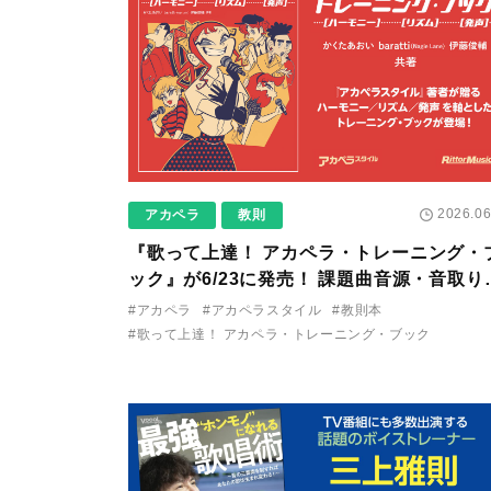
2026.06
アカペラ
教則
『歌って上達！ アカペラ・トレーニング・
ック』が6/23に発売！ 課題曲音源・音取り
アプリを公開。
#アカペラ
#アカペラスタイル
#教則本
#歌って上達！ アカペラ・トレーニング・ブック