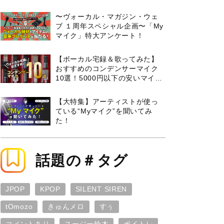
曲３選と攻略のコツもご紹介！
〜ヴォーカル・マガジン・ウェ
ブ １周年スペシャル企画〜「My
マイク」特大アンケート！
【ボーカル宅録＆歌ってみた】
おすすめのコンデンサーマイク
10選！5000円以下の安いマイク
からプロ使用モデルまで紹介
【大特集】アーティストが使っ
ている“Myマイク”を聞いてみ
た！
話題の＃タグ
JPOP
KPOP
SILENT SIREN
tOmozo
きゅんメロ
すぅ