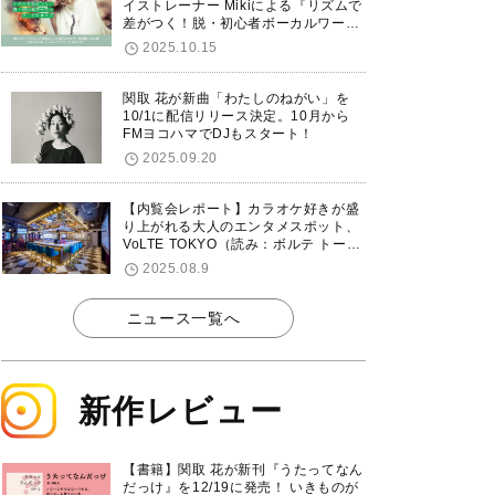
イストレーナー Mikiによる『リズムで
差がつく！脱・初心者ボーカルワーク
ショップ』が12/7に渋谷で開催！
2025.10.15
関取 花が新曲「わたしのねがい」を
10/1に配信リリース決定。10月から
FMヨコハマでDJもスタート！
2025.09.20
【内覧会レポート】カラオケ好きが盛
り上がれる大人のエンタメスポット、
VoLTE TOKYO（読み：ボルテ トーキ
ョー）が東京・品川に8/8グランドオ
2025.08.9
ープン！
ニュース一覧へ
新作レビュー
【書籍】関取 花が新刊『うたってなん
だっけ』を12/19に発売！ いきものが