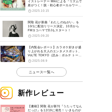
イストレーナー Mikiによる『リズムで
差がつく！脱・初心者ボーカルワーク
ショップ』が12/7に渋谷で開催！
2025.10.15
関取 花が新曲「わたしのねがい」を
10/1に配信リリース決定。10月から
FMヨコハマでDJもスタート！
2025.09.20
【内覧会レポート】カラオケ好きが盛
り上がれる大人のエンタメスポット、
VoLTE TOKYO（読み：ボルテ トーキ
ョー）が東京・品川に8/8グランドオ
2025.08.9
ープン！
ニュース一覧へ
新作レビュー
【書籍】関取 花が新刊『うたってなん
だっけ』を12/19に発売！ いきものが