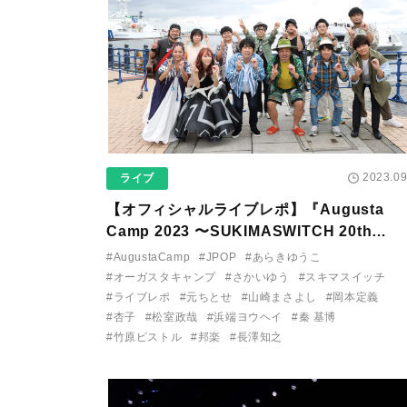
2023.09
ライブ
【オフィシャルライブレポ】『Augusta
Camp 2023 〜SUKIMASWITCH 20th
Anniversary〜』終了！ スキマスイッチと
#AugustaCamp
#JPOP
#あらきゆうこ
の楽曲を通じて見えたオーガスタファミリ
#オーガスタキャンプ
#さかいゆう
#スキマスイッチ
の絆
#ライブレポ
#元ちとせ
#山崎まさよし
#岡本定義
#杏子
#松室政哉
#浜端ヨウヘイ
#秦 基博
#竹原ピストル
#邦楽
#長澤知之