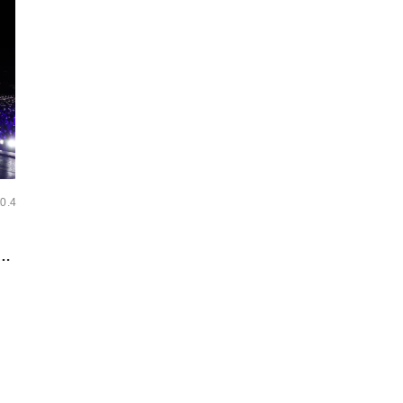
0.4
イ