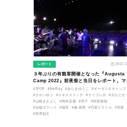
2022.1
レポート
３年ぶりの有観客開催となった『Augusta
Camp 2022』前夜祭と当日をレポート。マ
クやイヤモニにも注目！
#JPOP
#ReiRay
#あらきゆうこ
#オーガスタキャンプ
#さかいゆう
#スキマスイッチ
#ライブレポ
#元ちとせ
#山崎まさよし
#岡本定義
#杏子
#松室政哉
#浜端ヨウヘイ
#福耳
#秦 基博
#竹原ピストル
#邦楽
#長澤知之