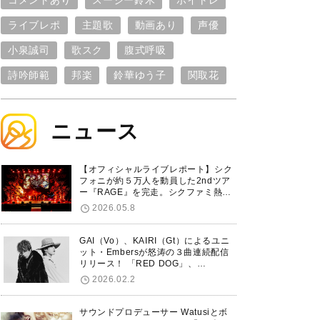
コメントあり
スージー鈴木
ボイトレ
ライブレポ
主題歌
動画あり
声優
小泉誠司
歌スク
腹式呼吸
詩吟師範
邦楽
鈴華ゆう子
関取花
ニュース
【オフィシャルライブレポート】シク
フォニが約５万人を動員した2ndツア
ー『RAGE』を完走。シクファミ熱狂
のKアリーナ横浜ファイナル公演の模
2026.05.8
様をお届け！
GAI（Vo）、KAIRI（Gt）によるユニ
ット・Embersが怒涛の３曲連続配信
リリース！ 「RED DOG」、
「Untitled Hero」に続き、5thシング
2026.02.2
ル「De-Marionette」のリリースを発
表！
サウンドプロデューサー Watusiとボ