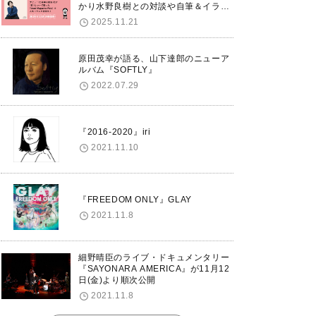
かり水野良樹との対談や自筆＆イラス
トで綴る自分史も掲載。さらに自身の
2025.11.21
誕生日12/18に渋谷で出版記念イベン
トを開催！
原田茂幸が語る、山下達郎のニューア
ルバム『SOFTLY』
2022.07.29
『2016-2020』iri
2021.11.10
『FREEDOM ONLY』GLAY
2021.11.8
細野晴臣のライブ・ドキュメンタリー
『SAYONARA AMERICA』が11月12
日(金)より順次公開
2021.11.8