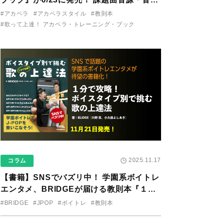
り用アプリを公開。
#アカペラ
#アカペラスタイル
#教則本
#歌って上達！ アカペラ・トレーニング・ブック
2025.11.17
コラム
【書籍】SNSでバズリ中！ 学園系ボイトレ
エンタメ、BRIDGEが届ける教則本『１分
で攻略！ ボイスタイプ別で挑む歌の上達
#BRIDGE
#JPOP
#ボイトレ
#教則本
法』が11/21に発売！