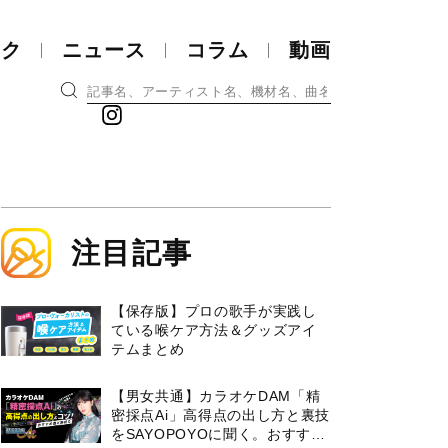
ック
ニュース
コラム
動画
注目記事
【保存版】プロの歌手が実践し
ている喉ケア⽅法＆グッズアイ
テムまとめ
【男女共通】カラオケDAM「精
密採点Ai」高得点の出し方と裏技
をSAYOPOYOに聞く。おすすめ