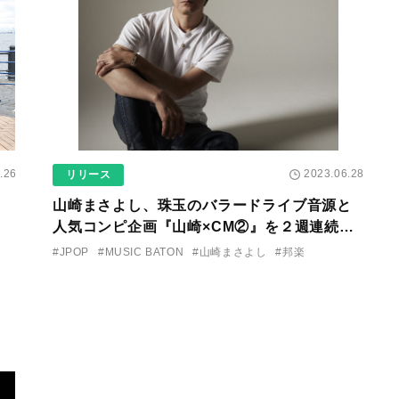
.26
2023.06.28
リリース
山崎まさよし、珠玉のバラードライブ音源と
人気コンピ企画『山崎×CM②』を２週連続で
そ
配信リリース！
#JPOP
#MUSIC BATON
#山崎まさよし
#邦楽
ー