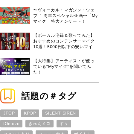
曲３選と攻略のコツもご紹介！
〜ヴォーカル・マガジン・ウェ
ブ １周年スペシャル企画〜「My
マイク」特大アンケート！
【ボーカル宅録＆歌ってみた】
おすすめのコンデンサーマイク
10選！5000円以下の安いマイク
からプロ使用モデルまで紹介
【大特集】アーティストが使っ
ている“Myマイク”を聞いてみ
た！
話題の＃タグ
JPOP
KPOP
SILENT SIREN
tOmozo
きゅんメロ
すぅ