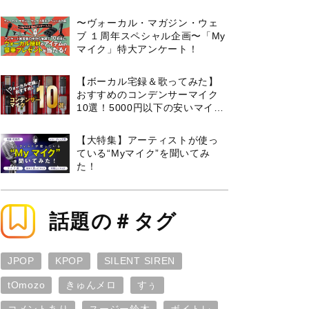
曲３選と攻略のコツもご紹介！
〜ヴォーカル・マガジン・ウェ
ブ １周年スペシャル企画〜「My
マイク」特大アンケート！
【ボーカル宅録＆歌ってみた】
おすすめのコンデンサーマイク
10選！5000円以下の安いマイク
からプロ使用モデルまで紹介
【大特集】アーティストが使っ
ている“Myマイク”を聞いてみ
た！
話題の＃タグ
JPOP
KPOP
SILENT SIREN
tOmozo
きゅんメロ
すぅ