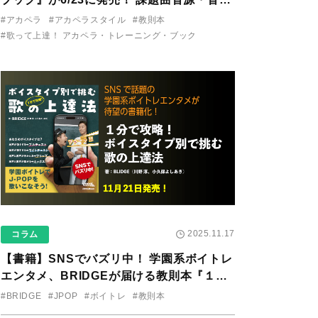
り用アプリを公開。
#アカペラ
#アカペラスタイル
#教則本
#歌って上達！ アカペラ・トレーニング・ブック
2025.11.17
コラム
【書籍】SNSでバズリ中！ 学園系ボイトレ
エンタメ、BRIDGEが届ける教則本『１分
で攻略！ ボイスタイプ別で挑む歌の上達
#BRIDGE
#JPOP
#ボイトレ
#教則本
法』が11/21に発売！