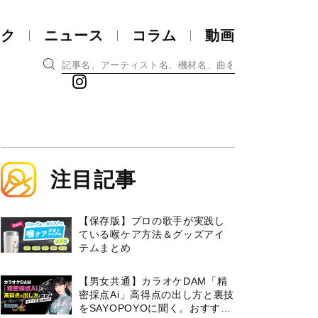
ック
ニュース
コラム
動画
注目記事
【保存版】プロの歌手が実践し
ている喉ケア⽅法＆グッズアイ
テムまとめ
【男女共通】カラオケDAM「精
密採点Ai」高得点の出し方と裏技
をSAYOPOYOに聞く。おすすめ