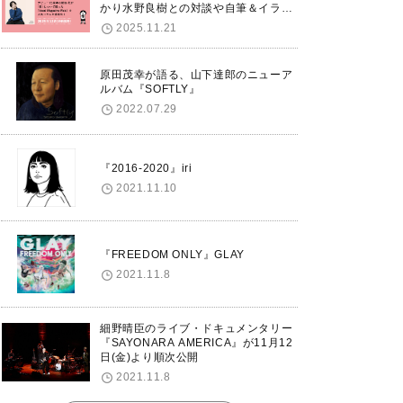
かり水野良樹との対談や自筆＆イラス
トで綴る自分史も掲載。さらに自身の
2025.11.21
誕生日12/18に渋谷で出版記念イベン
トを開催！
原田茂幸が語る、山下達郎のニューア
ルバム『SOFTLY』
2022.07.29
『2016-2020』iri
2021.11.10
『FREEDOM ONLY』GLAY
2021.11.8
細野晴臣のライブ・ドキュメンタリー
『SAYONARA AMERICA』が11月12
日(金)より順次公開
2021.11.8