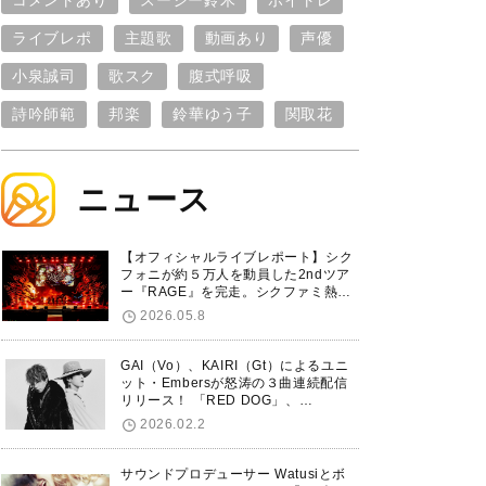
コメントあり
スージー鈴木
ボイトレ
ライブレポ
主題歌
動画あり
声優
小泉誠司
歌スク
腹式呼吸
詩吟師範
邦楽
鈴華ゆう子
関取花
ニュース
【オフィシャルライブレポート】シク
フォニが約５万人を動員した2ndツア
ー『RAGE』を完走。シクファミ熱狂
のKアリーナ横浜ファイナル公演の模
2026.05.8
様をお届け！
GAI（Vo）、KAIRI（Gt）によるユニ
ット・Embersが怒涛の３曲連続配信
リリース！ 「RED DOG」、
「Untitled Hero」に続き、5thシング
2026.02.2
ル「De-Marionette」のリリースを発
表！
サウンドプロデューサー Watusiとボ