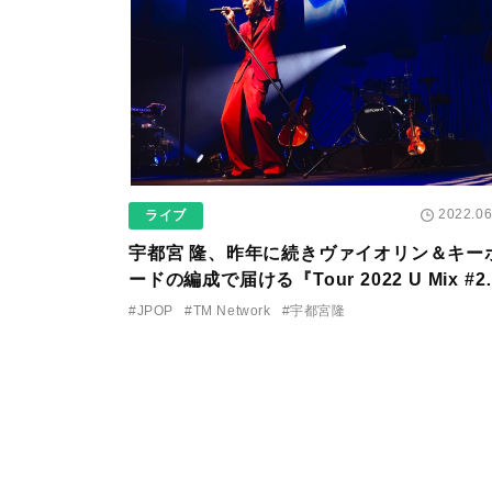
2022.06
ライブ
宇都宮 隆、昨年に続きヴァイオリン＆キー
ードの編成で届ける『Tour 2022 U Mix #2
の開催を決定！
#JPOP
#TM Network
#宇都宮隆