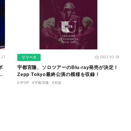
.17
2022.02.18
リリース
ボ
宇都宮隆、ソロツアーのBlu-ray発売が決定！
』
Zepp Tokyo最終公演の模様を収録！
#JPOP
#宇都宮隆
#邦楽