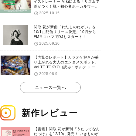
イストレーナー Mikiによる『リズムで
差がつく！脱・初心者ボーカルワーク
ショップ』が12/7に渋谷で開催！
2025.10.15
関取 花が新曲「わたしのねがい」を
10/1に配信リリース決定。10月から
FMヨコハマでDJもスタート！
2025.09.20
【内覧会レポート】カラオケ好きが盛
り上がれる大人のエンタメスポット、
VoLTE TOKYO（読み：ボルテ トーキ
ョー）が東京・品川に8/8グランドオ
2025.08.9
ープン！
ニュース一覧へ
新作レビュー
【書籍】関取 花が新刊『うたってなん
だっけ』を12/19に発売！ いきものが