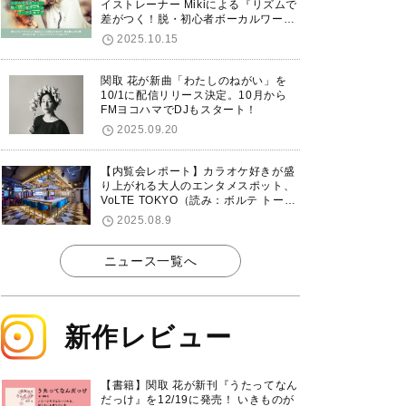
イストレーナー Mikiによる『リズムで
差がつく！脱・初心者ボーカルワーク
ショップ』が12/7に渋谷で開催！
2025.10.15
関取 花が新曲「わたしのねがい」を
10/1に配信リリース決定。10月から
FMヨコハマでDJもスタート！
2025.09.20
【内覧会レポート】カラオケ好きが盛
り上がれる大人のエンタメスポット、
VoLTE TOKYO（読み：ボルテ トーキ
ョー）が東京・品川に8/8グランドオ
2025.08.9
ープン！
ニュース一覧へ
新作レビュー
【書籍】関取 花が新刊『うたってなん
だっけ』を12/19に発売！ いきものが