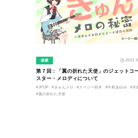
2022.0
連載
第７回：「翼の折れた天使」のジェットコ
スター・メロディについて
#JPOP
#きゅんメロ
#スージー鈴木
#中村あゆみ
#作
#翼の折れた天使