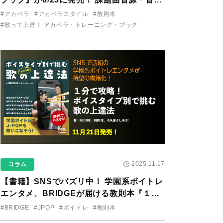
り用アプリを公開。
#アカペラ
#アカペラスタイル
#教則本
#歌って上達！ アカペラ・トレーニング・ブック
2025.11.17
コラム
【書籍】SNSでバズリ中！ 学園系ボイトレ
エンタメ、BRIDGEが届ける教則本『１分
で攻略！ ボイスタイプ別で挑む歌の上達
#BRIDGE
#JPOP
#ボイトレ
#教則本
法』が11/21に発売！