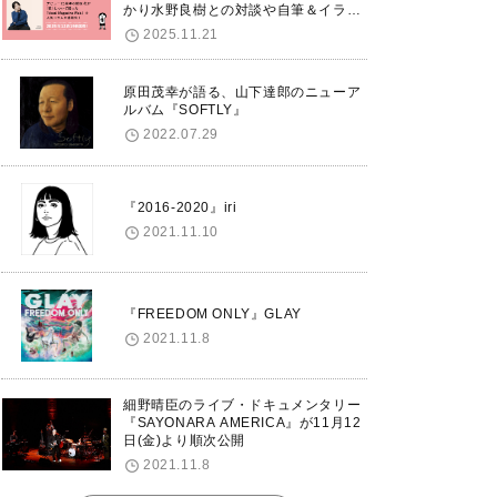
かり水野良樹との対談や自筆＆イラス
トで綴る自分史も掲載。さらに自身の
2025.11.21
誕生日12/18に渋谷で出版記念イベン
トを開催！
原田茂幸が語る、山下達郎のニューア
ルバム『SOFTLY』
2022.07.29
『2016-2020』iri
2021.11.10
『FREEDOM ONLY』GLAY
2021.11.8
細野晴臣のライブ・ドキュメンタリー
『SAYONARA AMERICA』が11月12
日(金)より順次公開
2021.11.8