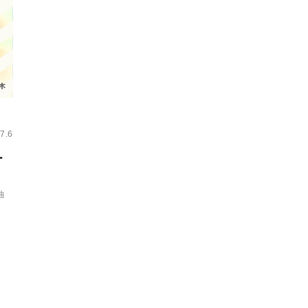
7.6
ー
曲