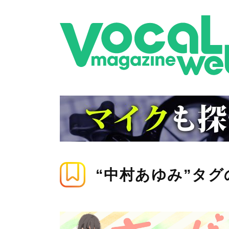
“中村あゆみ”タ