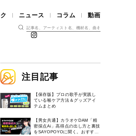
ック
ニュース
コラム
動画
注目記事
【保存版】プロの歌手が実践し
ている喉ケア⽅法＆グッズアイ
テムまとめ
【男女共通】カラオケDAM「精
密採点Ai」高得点の出し方と裏技
をSAYOPOYOに聞く。おすすめ