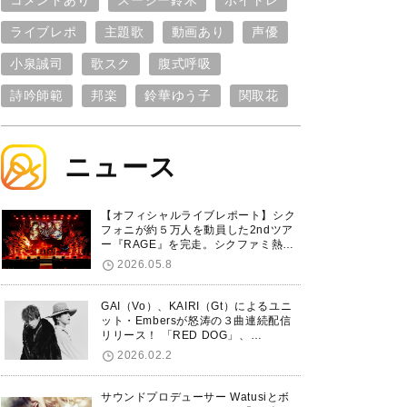
コメントあり
スージー鈴木
ボイトレ
ライブレポ
主題歌
動画あり
声優
小泉誠司
歌スク
腹式呼吸
詩吟師範
邦楽
鈴華ゆう子
関取花
ニュース
【オフィシャルライブレポート】シク
フォニが約５万人を動員した2ndツア
ー『RAGE』を完走。シクファミ熱狂
のKアリーナ横浜ファイナル公演の模
2026.05.8
様をお届け！
GAI（Vo）、KAIRI（Gt）によるユニ
ット・Embersが怒涛の３曲連続配信
リリース！ 「RED DOG」、
「Untitled Hero」に続き、5thシング
2026.02.2
ル「De-Marionette」のリリースを発
表！
サウンドプロデューサー Watusiとボ