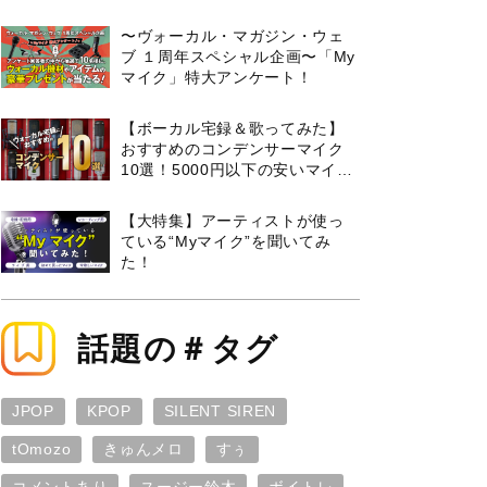
曲３選と攻略のコツもご紹介！
〜ヴォーカル・マガジン・ウェ
ブ １周年スペシャル企画〜「My
マイク」特大アンケート！
【ボーカル宅録＆歌ってみた】
おすすめのコンデンサーマイク
10選！5000円以下の安いマイク
からプロ使用モデルまで紹介
【大特集】アーティストが使っ
ている“Myマイク”を聞いてみ
た！
話題の＃タグ
JPOP
KPOP
SILENT SIREN
tOmozo
きゅんメロ
すぅ