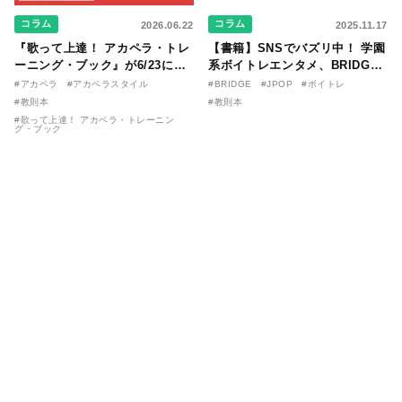
コラム
コラム
2026.06.22
2025.11.17
『歌って上達！ アカペラ・トレ
【書籍】SNSでバズリ中！ 学園
ーニング・ブック』が6/23に発
系ボイトレエンタメ、BRIDGE
売！ 課題曲音源・音取り用アプ
が届ける教則本『１分で攻略！
#アカペラ
#アカペラスタイル
#BRIDGE
#JPOP
#ボイトレ
リを公開。
ボイスタイプ別で挑む歌の上達
#教則本
#教則本
法』が11/21に発売！
#歌って上達！ アカペラ・トレーニン
グ・ブック