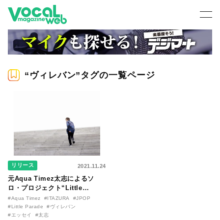
“ヴィレバン”タグの一覧ページ
リリース
2021.11.24
元Aqua Timez太志によるソ
ロ・プロジェクト“Little
Parade”、『藍染めの週末』初
#Aqua Timez
#ITAZURA
#JPOP
回限定盤封入のエッセイを一部
#Little Parade
#ヴィレバン
公開！
#エッセイ
#太志