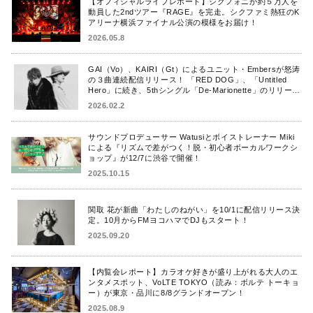
【オフィシャルライブレポート】シクフォニが約５万人を
動員した2ndツアー『RAGE』を完走。シクファミ熱狂のK
アリーナ横浜ファイナル公演の模様をお届け！
2026.05.8
GAI（Vo）、KAIRI（Gt）によるユニット・Embersが怒涛
の３曲連続配信リリース！ 「RED DOG」、「Untitled
Hero」に続き、5thシングル「De-Marionette」のリリース
を発表！
2026.02.2
サウンドプロデューサー Watusiとボイストレーナー Miki
による『リズムで差がつく！脱・初心者ボーカルワークシ
ョップ』が12/7に渋谷で開催！
2025.10.15
関取 花が新曲「わたしのねがい」を10/1に配信リリース決
定。10月からFMヨコハマでDJもスタート！
2025.09.20
【内覧会レポート】カラオケ好きが盛り上がれる大人のエ
ンタメスポット、VoLTE TOKYO（読み：ボルテ トーキョ
ー）が東京・品川に8/8グランドオープン！
2025.08.9