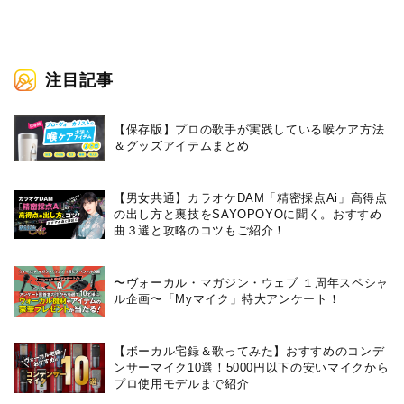
注目記事
【保存版】プロの歌手が実践している喉ケア⽅法
＆グッズアイテムまとめ
【男女共通】カラオケDAM「精密採点Ai」高得点
の出し方と裏技をSAYOPOYOに聞く。おすすめ
曲３選と攻略のコツもご紹介！
〜ヴォーカル・マガジン・ウェブ １周年スペシャ
ル企画〜「Myマイク」特大アンケート！
【ボーカル宅録＆歌ってみた】おすすめのコンデ
ンサーマイク10選！5000円以下の安いマイクから
プロ使用モデルまで紹介