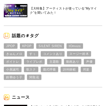
【大特集】アーティストが使っている“Myマイ
ク”を聞いてみた！
話題の＃タグ
JPOP
KPOP
SILENT SIREN
tOmozo
きゅんメロ
すぅ
コメントあり
スージー鈴木
ボイトレ
ライブレポ
主題歌
動画あり
声優
小泉誠司
歌スク
腹式呼吸
詩吟師範
邦楽
鈴華ゆう子
関取花
ニュース