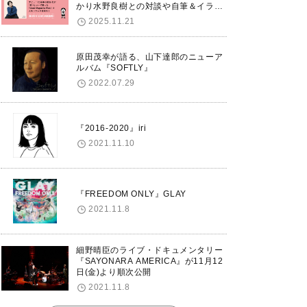
かり水野良樹との対談や自筆＆イラス
トで綴る自分史も掲載。さらに自身の
2025.11.21
誕生日12/18に渋谷で出版記念イベン
トを開催！
原田茂幸が語る、山下達郎のニューア
ルバム『SOFTLY』
2022.07.29
『2016-2020』iri
2021.11.10
『FREEDOM ONLY』GLAY
2021.11.8
細野晴臣のライブ・ドキュメンタリー
『SAYONARA AMERICA』が11月12
日(金)より順次公開
2021.11.8