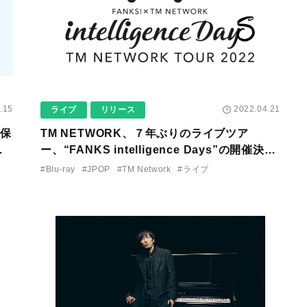
.15
2022.04.21
ライブ
リリース
久保
TM NETWORK、７年ぶりのライブツア
、
ー、“FANKS intelligence Days”の開催決
リリ
定。ライブBlu-rayも本日リリース！
#Blu-ray
#JPOP
#TM Network
#ライブ