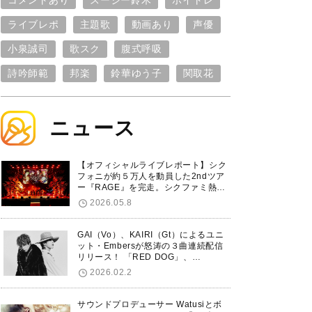
コメントあり
スージー鈴木
ボイトレ
ライブレポ
主題歌
動画あり
声優
小泉誠司
歌スク
腹式呼吸
詩吟師範
邦楽
鈴華ゆう子
関取花
ニュース
【オフィシャルライブレポート】シク
フォニが約５万人を動員した2ndツア
ー『RAGE』を完走。シクファミ熱狂
のKアリーナ横浜ファイナル公演の模
2026.05.8
様をお届け！
GAI（Vo）、KAIRI（Gt）によるユニ
ット・Embersが怒涛の３曲連続配信
リリース！ 「RED DOG」、
「Untitled Hero」に続き、5thシング
2026.02.2
ル「De-Marionette」のリリースを発
表！
サウンドプロデューサー Watusiとボ