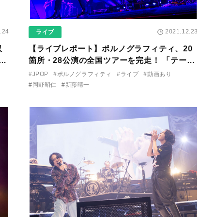
.24
2021.12.23
ライブ
収
【ライブレポート】ポルノグラフィティ、20
30
箇所・28公演の全国ツアーを完走！ 「テーマ
ソング」のMVも完成！
#JPOP
#ポルノグラフィティ
#ライブ
#動画あり
#岡野昭仁
#新藤晴一