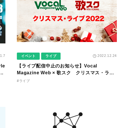
1.7
2022.12.24
イベント
ライブ
le
【ライブ配信中止のお知らせ】Vocal
3に
Magazine Web × 歌スク クリスマス・ライ
テス
ブ2022
#ライブ