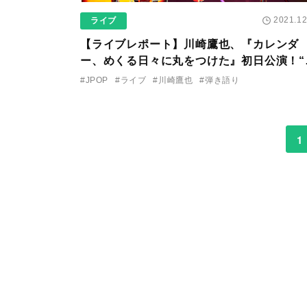
2021.12
ライブ
【ライブレポート】川崎鷹也、『カレンダ
ー、めくる日々に丸をつけた』初日公演！“
なた達が居るから歌を歌う理由があります”
#JPOP
#ライブ
#川崎鷹也
#弾き語り
1