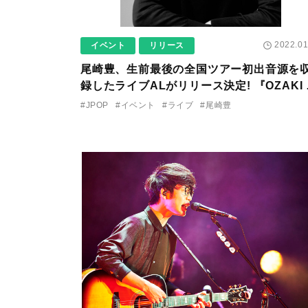
2022.01
イベント
リリース
尾崎豊、生前最後の全国ツアー初出音源を
録したライブALがリリース決定! 『OZAKI 
LAST STAGE 尾崎豊 展』の開催も発表!!
#JPOP
#イベント
#ライブ
#尾崎豊