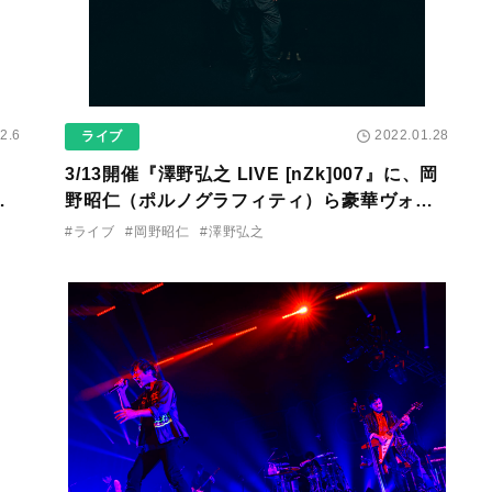
2.6
2022.01.28
ライブ
3/13開催『澤野弘之 LIVE [nZk]007』に、岡
に
野昭仁（ポルノグラフィティ）ら豪華ヴォー
カリストの出演が決定！
#ライブ
#岡野昭仁
#澤野弘之