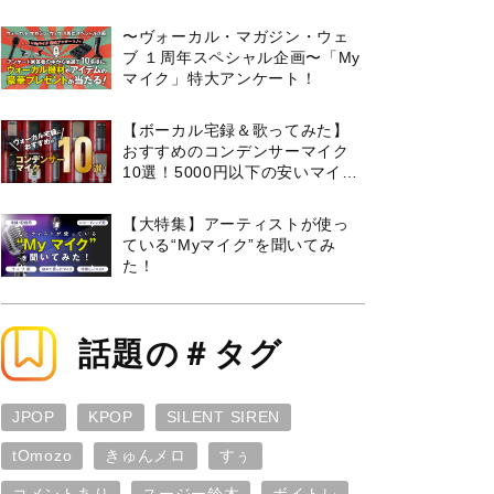
曲３選と攻略のコツもご紹介！
〜ヴォーカル・マガジン・ウェ
ブ １周年スペシャル企画〜「My
マイク」特大アンケート！
【ボーカル宅録＆歌ってみた】
おすすめのコンデンサーマイク
10選！5000円以下の安いマイク
からプロ使用モデルまで紹介
【大特集】アーティストが使っ
ている“Myマイク”を聞いてみ
た！
話題の＃タグ
JPOP
KPOP
SILENT SIREN
tOmozo
きゅんメロ
すぅ