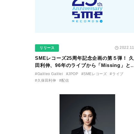
2022.11
リリース
SMEレコーズ25周年記念企画の第５弾！ 
田利伸、96年のライブから「Missing」と
2016年のGalileo Galilei ステージの配信
#Galileo Galilei
#JPOP
#SMEレコーズ
#ライブ
ースが決定！
#久保田利伸
#配信