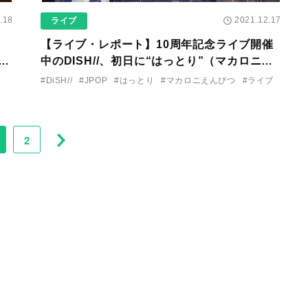
.18
2021.12.17
ライブ
【ライブ・レポート】10周年記念ライブ開催
あ
中のDISH//、初日に“はっとり”（マカロニえ
んぴつ）がサプライズ登場！ 熱いエールを交
#DiSH//
#JPOP
#はっとり
#マカロニえんぴつ
#ライブ
わす！
2