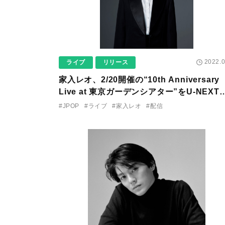
2022.0
ライブ
リリース
家入レオ、2/20開催の“10th Anniversary
Live at 東京ガーデンシアター”をU-NEXT
て独占ライブ配信決定！
#JPOP
#ライブ
#家入レオ
#配信