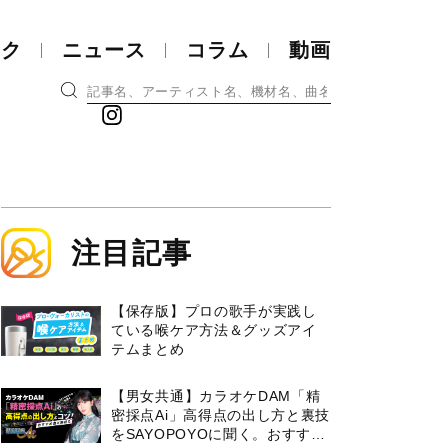
ック
ニュース
コラム
動画
注目記事
【保存版】プロの歌手が実践し
ている喉ケア⽅法＆グッズアイ
テムまとめ
【男女共通】カラオケDAM「精
密採点Ai」高得点の出し方と裏技
をSAYOPOYOに聞く。おすすめ