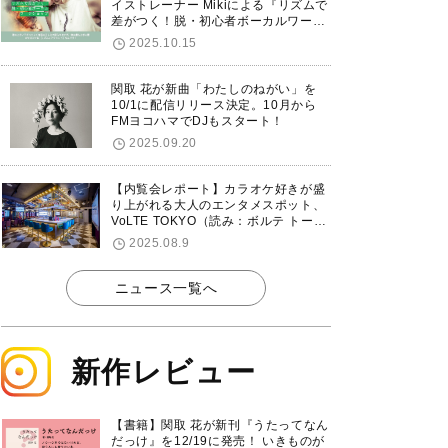
イストレーナー Mikiによる『リズムで
差がつく！脱・初心者ボーカルワーク
ショップ』が12/7に渋谷で開催！
2025.10.15
関取 花が新曲「わたしのねがい」を
10/1に配信リリース決定。10月から
FMヨコハマでDJもスタート！
2025.09.20
【内覧会レポート】カラオケ好きが盛
り上がれる大人のエンタメスポット、
VoLTE TOKYO（読み：ボルテ トーキ
ョー）が東京・品川に8/8グランドオ
2025.08.9
ープン！
ニュース一覧へ
新作レビュー
【書籍】関取 花が新刊『うたってなん
だっけ』を12/19に発売！ いきものが