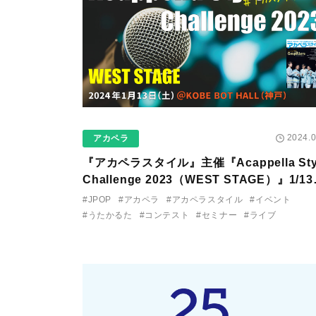
2024.0
アカペラ
『アカペラスタイル』主催『Acappella Sty
Challenge 2023（WEST STAGE）』1/1
KOBE BOT HALL（神戸）で開催！ コン
#JPOP
#アカペラ
#アカペラスタイル
#イベント
ト、セミナー、ライブでアカペラを楽しも
#うたかるた
#コンテスト
#セミナー
#ライブ
う！