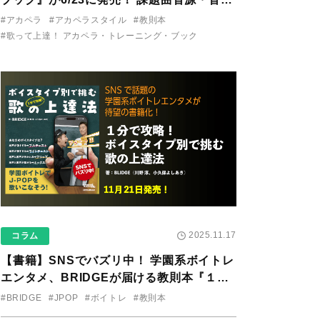
り用アプリを公開。
#アカペラ
#アカペラスタイル
#教則本
#歌って上達！ アカペラ・トレーニング・ブック
2025.11.17
コラム
【書籍】SNSでバズリ中！ 学園系ボイトレ
エンタメ、BRIDGEが届ける教則本『１分
で攻略！ ボイスタイプ別で挑む歌の上達
#BRIDGE
#JPOP
#ボイトレ
#教則本
法』が11/21に発売！