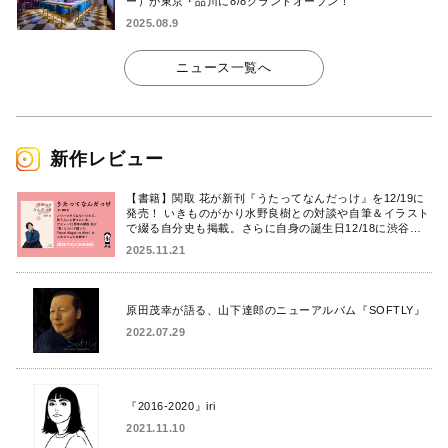
ー）が東京・品川に8/8グランドオープン！
2025.08.9
ニュース一覧へ
新作レビュー
【書籍】関取 花が新刊『うたってなんだっけ』を12/19に
発売！ いきものがかり水野良樹との対談や自筆＆イラスト
で綴る自分史も掲載。さらに自身の誕生日12/18に渋谷で
出版記念イベントを開催！
2025.11.21
原田茂幸が語る、山下達郎のニューアルバム『SOFTLY』
2022.07.29
『2016-2020』iri
2021.11.10