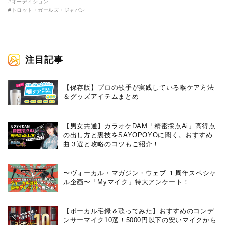
ABEMAで全話無料放送決定！
#オーディション
日本と韓国のオーディション番
#トロット・ガールズ・ジャパン
組選抜メンバーが熱いバトルを
繰り広げる！
注目記事
【保存版】プロの歌手が実践している喉ケア⽅法
＆グッズアイテムまとめ
【男女共通】カラオケDAM「精密採点Ai」高得点
の出し方と裏技をSAYOPOYOに聞く。おすすめ
曲３選と攻略のコツもご紹介！
〜ヴォーカル・マガジン・ウェブ １周年スペシャ
ル企画〜「Myマイク」特大アンケート！
【ボーカル宅録＆歌ってみた】おすすめのコンデ
ンサーマイク10選！5000円以下の安いマイクから