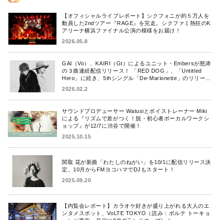
【オフィシャルライブレポート】シクフォニが約５万人を
動員した2ndツアー『RAGE』を完走。シクファミ熱狂のK
アリーナ横浜ファイナル公演の模様をお届け！
2026.05.8
GAI（Vo）、KAIRI（Gt）によるユニット・Embersが怒涛
の３曲連続配信リリース！ 「RED DOG」、「Untitled
Hero」に続き、5thシングル「De-Marionette」のリリース
を発表！
2026.02.2
サウンドプロデューサー Watusiとボイストレーナー Miki
による『リズムで差がつく！脱・初心者ボーカルワークシ
ョップ』が12/7に渋谷で開催！
2025.10.15
関取 花が新曲「わたしのねがい」を10/1に配信リリース決
定。10月からFMヨコハマでDJもスタート！
2025.09.20
【内覧会レポート】カラオケ好きが盛り上がれる大人のエ
ンタメスポット、VoLTE TOKYO（読み：ボルテ トーキョ