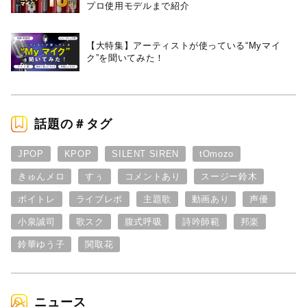
プロ使用モデルまで紹介
【大特集】アーティストが使っている“Myマイ
ク”を聞いてみた！
話題の＃タグ
JPOP
KPOP
SILENT SIREN
tOmozo
きゅんメロ
すぅ
コメントあり
スージー鈴木
ボイトレ
ライブレポ
主題歌
動画あり
声優
小泉誠司
歌スク
腹式呼吸
詩吟師範
邦楽
鈴華ゆう子
関取花
ニュース