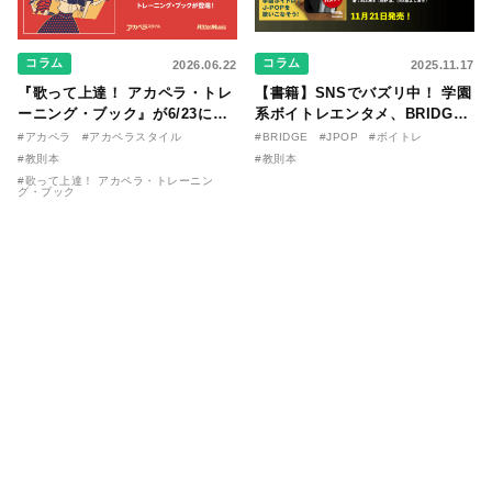
コラム
コラム
2026.06.22
2025.11.17
『歌って上達！ アカペラ・トレ
【書籍】SNSでバズリ中！ 学園
ーニング・ブック』が6/23に発
系ボイトレエンタメ、BRIDGE
売！ 課題曲音源・音取り用アプ
が届ける教則本『１分で攻略！
#アカペラ
#アカペラスタイル
#BRIDGE
#JPOP
#ボイトレ
リを公開。
ボイスタイプ別で挑む歌の上達
#教則本
#教則本
法』が11/21に発売！
#歌って上達！ アカペラ・トレーニン
グ・ブック