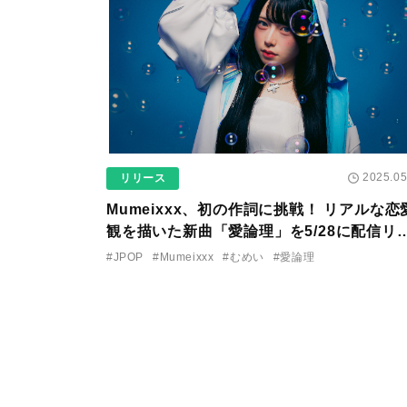
2025.05
リリース
Mumeixxx、初の作詞に挑戦！ リアルな恋
観を描いた新曲「愛論理」を5/28に配信リ
ース決定！
#JPOP
#Mumeixxx
#むめい
#愛論理