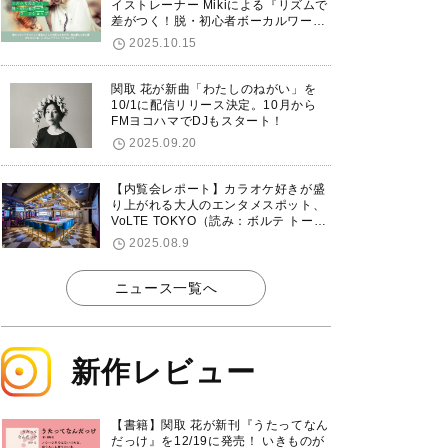
イストレーナー Mikiによる『リズムで
差がつく！脱・初心者ボーカルワーク
ショップ』が12/7に渋谷で開催！
2025.10.15
関取 花が新曲「わたしのねがい」を
10/1に配信リリース決定。10月から
FMヨコハマでDJもスタート！
2025.09.20
【内覧会レポート】カラオケ好きが盛
り上がれる大人のエンタメスポット、
VoLTE TOKYO（読み：ボルテ トーキ
ョー）が東京・品川に8/8グランドオ
2025.08.9
ープン！
ニュース一覧へ
新作レビュー
【書籍】関取 花が新刊『うたってなん
だっけ』を12/19に発売！ いきものが