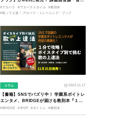
り用アプリを公開。
#アカペラ
#アカペラスタイル
#教則本
#歌って上達！ アカペラ・トレーニング・ブック
2025.11.17
コラム
【書籍】SNSでバズリ中！ 学園系ボイトレ
エンタメ、BRIDGEが届ける教則本『１分
で攻略！ ボイスタイプ別で挑む歌の上達
#BRIDGE
#JPOP
#ボイトレ
#教則本
法』が11/21に発売！