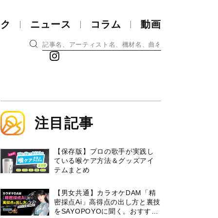
ック
ニュース
コラム
動画
注目記事
【保存版】プロの歌手が実践し
ている喉ケア⽅法＆グッズアイ
テムまとめ
【男女共通】カラオケDAM「精
密採点Ai」高得点の出し方と裏技
をSAYOPOYOに聞く。おすすめ