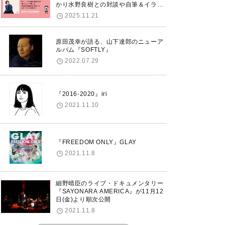
かり水野良樹との対談や自筆＆イラス
トで綴る自分史も掲載。さらに自身の
2025.11.21
誕生日12/18に渋谷で出版記念イベン
トを開催！
原田茂幸が語る、山下達郎のニューア
ルバム『SOFTLY』
2022.07.29
『2016-2020』iri
2021.11.10
『FREEDOM ONLY』GLAY
2021.11.8
細野晴臣のライブ・ドキュメンタリー
『SAYONARA AMERICA』が11月12
日(金)より順次公開
2021.11.8