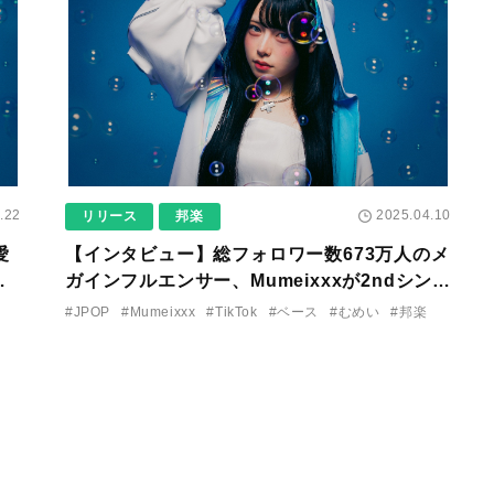
.22
2025.04.10
リリース
邦楽
愛
【インタビュー】総フォロワー数673万人のメ
リ
ガインフルエンサー、Mumeixxxが2ndシング
ル「→←」（読み：右向け左）をリリース。
#JPOP
#Mumeixxx
#TikTok
#ベース
#むめい
#邦楽
歌とベース、音楽について「聞いてみた
っ」！