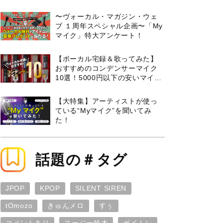
曲３選と攻略のコツもご紹介！
〜ヴォーカル・マガジン・ウェ
ブ １周年スペシャル企画〜「My
マイク」特大アンケート！
【ボーカル宅録＆歌ってみた】
おすすめのコンデンサーマイク
10選！5000円以下の安いマイク
からプロ使用モデルまで紹介
【大特集】アーティストが使っ
ている“Myマイク”を聞いてみ
た！
話題の＃タグ
JPOP
KPOP
SILENT SIREN
tOmozo
きゅんメロ
すぅ