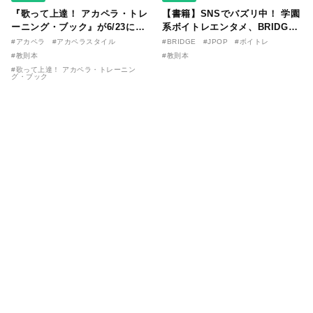
『歌って上達！ アカペラ・トレ
【書籍】SNSでバズリ中！ 学園
ーニング・ブック』が6/23に発
系ボイトレエンタメ、BRIDGE
売！ 課題曲音源・音取り用アプ
が届ける教則本『１分で攻略！
#アカペラ
#アカペラスタイル
#BRIDGE
#JPOP
#ボイトレ
リを公開。
ボイスタイプ別で挑む歌の上達
#教則本
#教則本
法』が11/21に発売！
#歌って上達！ アカペラ・トレーニン
グ・ブック