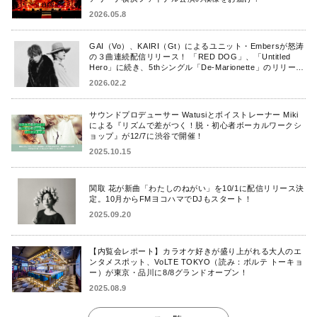
2026.05.8
GAI（Vo）、KAIRI（Gt）によるユニット・Embersが怒涛
の３曲連続配信リリース！ 「RED DOG」、「Untitled
Hero」に続き、5thシングル「De-Marionette」のリリース
を発表！
2026.02.2
サウンドプロデューサー Watusiとボイストレーナー Miki
による『リズムで差がつく！脱・初心者ボーカルワークシ
ョップ』が12/7に渋谷で開催！
2025.10.15
関取 花が新曲「わたしのねがい」を10/1に配信リリース決
定。10月からFMヨコハマでDJもスタート！
2025.09.20
【内覧会レポート】カラオケ好きが盛り上がれる大人のエ
ンタメスポット、VoLTE TOKYO（読み：ボルテ トーキョ
ー）が東京・品川に8/8グランドオープン！
2025.08.9