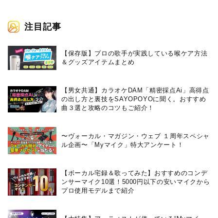
注目記事
【保存版】プロの歌手が実践している喉ケア⽅法
＆グッズアイテムまとめ
【男女共通】カラオケDAM「精密採点Ai」高得点
の出し方と裏技をSAYOPOYOに聞く。おすすめ
曲３選と攻略のコツもご紹介！
〜ヴォーカル・マガジン・ウェブ １周年スペシャ
ル企画〜「Myマイク」特大アンケート！
【ボーカル宅録＆歌ってみた】おすすめのコンデ
ンサーマイク10選！5000円以下の安いマイクから
プロ使用モデルまで紹介