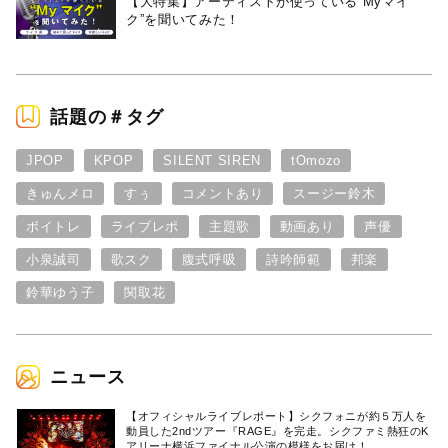
【大特集】アーティストが使っている“Myマイ
ク”を聞いてみた！
話題の＃タグ
JPOP
KPOP
SILENT SIREN
tOmozo
きゅんメロ
すぅ
コメントあり
スージー鈴木
ボイトレ
ライブレポ
主題歌
動画あり
声優
小泉誠司
歌スク
腹式呼吸
詩吟師範
邦楽
鈴華ゆう子
関取花
ニュース
【オフィシャルライブレポート】シクフォニが約５万人を
動員した2ndツアー『RAGE』を完走。シクファミ熱狂のK
アリーナ横浜ファイナル公演の模様をお届け！