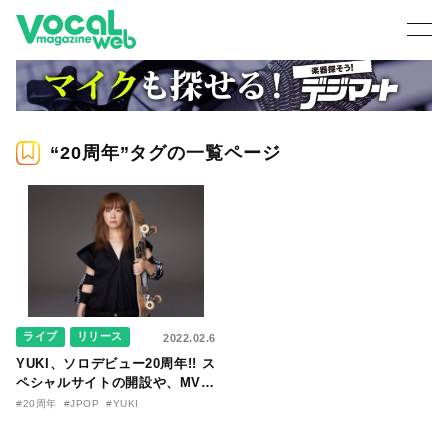
“20周年”タグの一覧ページ
ライブ
リリース
2022.02.6
YUKI、ソロデビュー20周年!! ス
ペシャルサイトの開設や、MVの
フルサイズ公開など、嬉しい発
#20周年
#JPOP
#YUKI
表が続々！