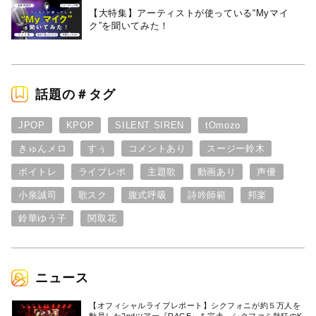
【大特集】アーティストが使っている“Myマイ
ク”を聞いてみた！
話題の＃タグ
JPOP
KPOP
SILENT SIREN
tOmozo
きゅんメロ
すぅ
コメントあり
スージー鈴木
ボイトレ
ライブレポ
主題歌
動画あり
声優
小泉誠司
歌スク
腹式呼吸
詩吟師範
邦楽
鈴華ゆう子
関取花
ニュース
【オフィシャルライブレポート】シクフォニが約５万人を
動員した2ndツアー『RAGE』を完走。シクファミ熱狂のK