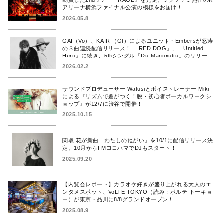
アリーナ横浜ファイナル公演の模様をお届け！
2026.05.8
GAI（Vo）、KAIRI（Gt）によるユニット・Embersが怒涛
の３曲連続配信リリース！ 「RED DOG」、「Untitled
Hero」に続き、5thシングル「De-Marionette」のリリース
を発表！
2026.02.2
サウンドプロデューサー Watusiとボイストレーナー Miki
による『リズムで差がつく！脱・初心者ボーカルワークシ
ョップ』が12/7に渋谷で開催！
2025.10.15
関取 花が新曲「わたしのねがい」を10/1に配信リリース決
定。10月からFMヨコハマでDJもスタート！
2025.09.20
【内覧会レポート】カラオケ好きが盛り上がれる大人のエ
ンタメスポット、VoLTE TOKYO（読み：ボルテ トーキョ
ー）が東京・品川に8/8グランドオープン！
2025.08.9