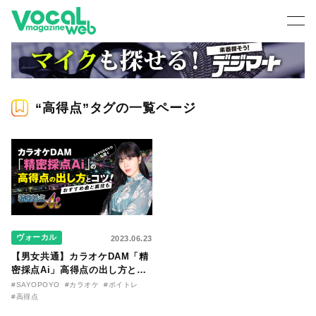
“高得点”タグの一覧ページ
ヴォーカル
2023.06.23
【男女共通】カラオケDAM「精
密採点Ai」高得点の出し方と裏
技をSAYOPOYOに聞く。おす
#SAYOPOYO
#カラオケ
#ボイトレ
すめ曲３選と攻略のコツもご紹
#高得点
介！