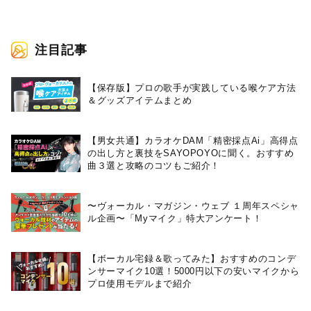
注目記事
【保存版】プロの歌手が実践している喉ケア⽅法
＆グッズアイテムまとめ
【男女共通】カラオケDAM「精密採点Ai」高得点
の出し方と裏技をSAYOPOYOに聞く。おすすめ
曲３選と攻略のコツもご紹介！
〜ヴォーカル・マガジン・ウェブ １周年スペシャ
ル企画〜「Myマイク」特大アンケート！
【ボーカル宅録＆歌ってみた】おすすめのコンデ
ンサーマイク10選！5000円以下の安いマイクから
プロ使用モデルまで紹介