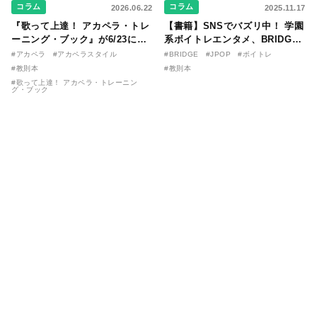
コラム
コラム
2026.06.22
2025.11.17
『歌って上達！ アカペラ・トレ
【書籍】SNSでバズリ中！ 学園
ーニング・ブック』が6/23に発
系ボイトレエンタメ、BRIDGE
売！ 課題曲音源・音取り用アプ
が届ける教則本『１分で攻略！
#アカペラ
#アカペラスタイル
#BRIDGE
#JPOP
#ボイトレ
リを公開。
ボイスタイプ別で挑む歌の上達
#教則本
#教則本
法』が11/21に発売！
#歌って上達！ アカペラ・トレーニン
グ・ブック