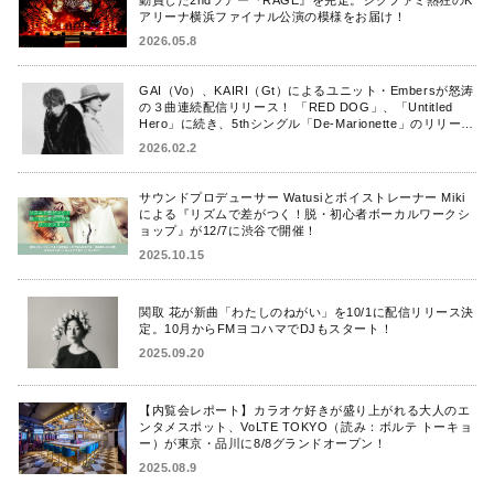
アリーナ横浜ファイナル公演の模様をお届け！
2026.05.8
GAI（Vo）、KAIRI（Gt）によるユニット・Embersが怒涛
の３曲連続配信リリース！ 「RED DOG」、「Untitled
Hero」に続き、5thシングル「De-Marionette」のリリース
を発表！
2026.02.2
サウンドプロデューサー Watusiとボイストレーナー Miki
による『リズムで差がつく！脱・初心者ボーカルワークシ
ョップ』が12/7に渋谷で開催！
2025.10.15
関取 花が新曲「わたしのねがい」を10/1に配信リリース決
定。10月からFMヨコハマでDJもスタート！
2025.09.20
【内覧会レポート】カラオケ好きが盛り上がれる大人のエ
ンタメスポット、VoLTE TOKYO（読み：ボルテ トーキョ
ー）が東京・品川に8/8グランドオープン！
2025.08.9