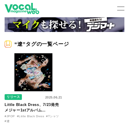
“遼”タグの一覧ページ
リリース
2025.06.21
Little Black Dress、7/23発売
メジャー1stアルバム
『AVANTGARDE』のジャケッ
#JPOP
#Little Black Dress
#Tシャツ
ト写真を公開。収録曲「メッチ
#遼
ャいいじゃん！」音源＆KING