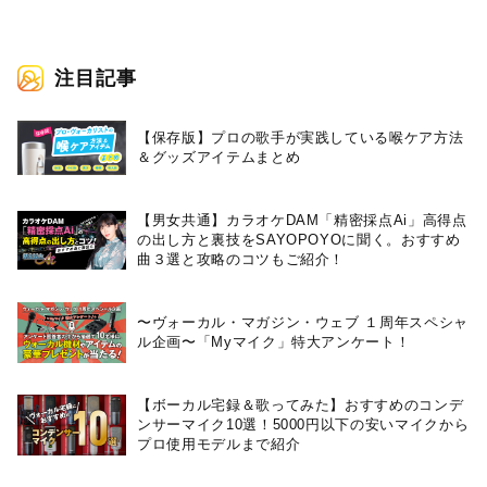
e-SHOP限定SETのオリジナルT
シャツデザインも初解禁！
注目記事
【保存版】プロの歌手が実践している喉ケア⽅法
＆グッズアイテムまとめ
【男女共通】カラオケDAM「精密採点Ai」高得点
の出し方と裏技をSAYOPOYOに聞く。おすすめ
曲３選と攻略のコツもご紹介！
〜ヴォーカル・マガジン・ウェブ １周年スペシャ
ル企画〜「Myマイク」特大アンケート！
【ボーカル宅録＆歌ってみた】おすすめのコンデ
ンサーマイク10選！5000円以下の安いマイクから
プロ使用モデルまで紹介