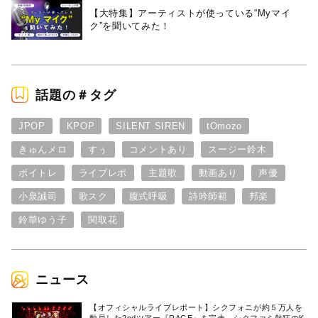
【大特集】アーティストが使っている“Myマイ
ク”を聞いてみた！
話題の＃タグ
JPOP
KPOP
SILENT SIREN
tOmozo
きゅんメロ
すぅ
コメントあり
スージー鈴木
ボイトレ
ライブレポ
主題歌
動画あり
声優
小泉誠司
歌スク
腹式呼吸
詩吟師範
邦楽
鈴華ゆう子
関取花
ニュース
【オフィシャルライブレポート】シクフォニが約５万人を
動員した2ndツアー『RAGE』を完走。シクファミ熱狂のK