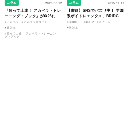
コラム
コラム
2026.06.22
2025.11.17
『歌って上達！ アカペラ・トレ
【書籍】SNSでバズリ中！ 学園
ーニング・ブック』が6/23に発
系ボイトレエンタメ、BRIDGE
売！ 課題曲音源・音取り用アプ
が届ける教則本『１分で攻略！
#アカペラ
#アカペラスタイル
#BRIDGE
#JPOP
#ボイトレ
リを公開。
ボイスタイプ別で挑む歌の上達
#教則本
#教則本
法』が11/21に発売！
#歌って上達！ アカペラ・トレーニン
グ・ブック