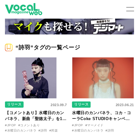
“詩羽”タグの一覧ページ
リリース
リリース
2023.09.7
2023.06.21
【コメントあり】水曜日のカン
水曜日のカンパネラ、コカ・コ
パネラ、新曲「聖徳太子」を10
ーラCoke STUDIOキャンペー
月18日（水）にデジタルリリー
ンソング「マーメイド」が7/5に
#JPOP
#コメントあり
#JPOP
#マーメイド
ス決定＆ジャケ写公開！ そして
デジタルリリース決定！ 詩羽が
#水曜日のカンパネラ
#詩羽
#邦楽
#水曜日のカンパネラ
#詩羽
RELEASE PARTYの開催も決
マーメイドに扮したジャケット