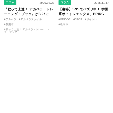
コラム
コラム
2026.06.22
2025.11.17
『歌って上達！ アカペラ・トレ
【書籍】SNSでバズリ中！ 学園
ーニング・ブック』が6/23に発
系ボイトレエンタメ、BRIDGE
売！ 課題曲音源・音取り用アプ
が届ける教則本『１分で攻略！
#アカペラ
#アカペラスタイル
#BRIDGE
#JPOP
#ボイトレ
リを公開。
ボイスタイプ別で挑む歌の上達
#教則本
#教則本
法』が11/21に発売！
#歌って上達！ アカペラ・トレーニン
グ・ブック