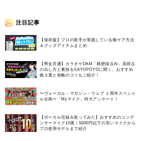
定！
写真も初公開！
注目記事
【保存版】プロの歌手が実践している喉ケア⽅法
＆グッズアイテムまとめ
【男女共通】カラオケDAM「精密採点Ai」高得点
の出し方と裏技をSAYOPOYOに聞く。おすすめ
曲３選と攻略のコツもご紹介！
〜ヴォーカル・マガジン・ウェブ １周年スペシャ
ル企画〜「Myマイク」特大アンケート！
【ボーカル宅録＆歌ってみた】おすすめのコンデ
ンサーマイク10選！5000円以下の安いマイクから
プロ使用モデルまで紹介