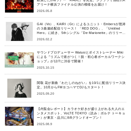
アリーナ横浜ファイナル公演の模様をお届け！
2026.05.8
GAI（Vo）、KAIRI（Gt）によるユニット・Embersが怒涛
の３曲連続配信リリース！ 「RED DOG」、「Untitled
Hero」に続き、5thシングル「De-Marionette」のリリース
を発表！
2026.02.2
サウンドプロデューサー Watusiとボイストレーナー Miki
による『リズムで差がつく！脱・初心者ボーカルワークシ
ョップ』が12/7に渋谷で開催！
2025.10.15
関取 花が新曲「わたしのねがい」を10/1に配信リリース決
定。10月からFMヨコハマでDJもスタート！
2025.09.20
【内覧会レポート】カラオケ好きが盛り上がれる大人のエ
ンタメスポット、VoLTE TOKYO（読み：ボルテ トーキョ
ー）が東京・品川に8/8グランドオープン！
2025.08.9