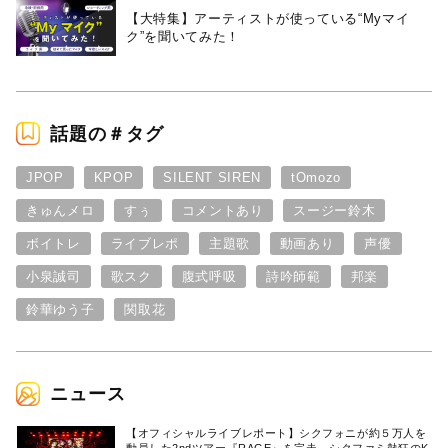
【大特集】アーティストが使っている“Myマイ
ク”を聞いてみた！
話題の＃タグ
JPOP
KPOP
SILENT SIREN
tOmozo
きゅんメロ
すぅ
コメントあり
スージー鈴木
ボイトレ
ライブレポ
主題歌
動画あり
声優
小泉誠司
歌スク
腹式呼吸
詩吟師範
邦楽
鈴華ゆう子
関取花
ニュース
【オフィシャルライブレポート】シクフォニが約５万人を
動員した2ndツアー『RAGE』を完走。シクファミ熱狂のK