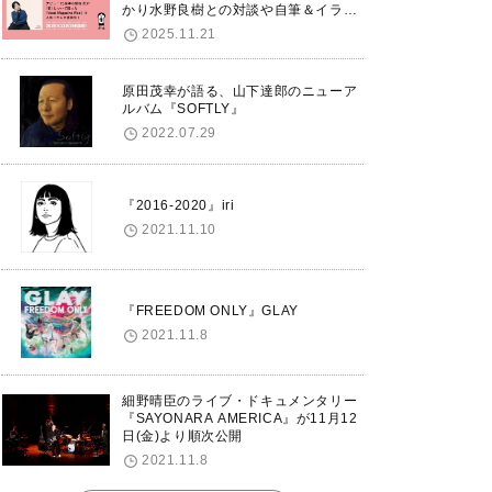
かり水野良樹との対談や自筆＆イラス
トで綴る自分史も掲載。さらに自身の
2025.11.21
誕生日12/18に渋谷で出版記念イベン
トを開催！
原田茂幸が語る、山下達郎のニューア
ルバム『SOFTLY』
2022.07.29
『2016-2020』iri
2021.11.10
『FREEDOM ONLY』GLAY
2021.11.8
細野晴臣のライブ・ドキュメンタリー
『SAYONARA AMERICA』が11月12
日(金)より順次公開
2021.11.8