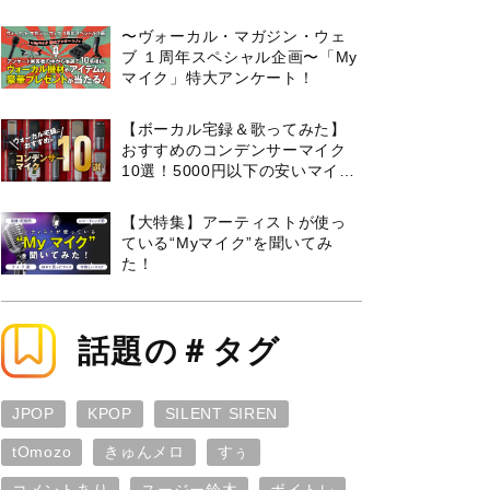
曲３選と攻略のコツもご紹介！
〜ヴォーカル・マガジン・ウェ
ブ １周年スペシャル企画〜「My
マイク」特大アンケート！
【ボーカル宅録＆歌ってみた】
おすすめのコンデンサーマイク
10選！5000円以下の安いマイク
からプロ使用モデルまで紹介
【大特集】アーティストが使っ
ている“Myマイク”を聞いてみ
た！
話題の＃タグ
JPOP
KPOP
SILENT SIREN
tOmozo
きゅんメロ
すぅ