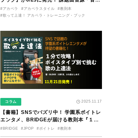
り用アプリを公開。
#アカペラ
#アカペラスタイル
#教則本
#歌って上達！ アカペラ・トレーニング・ブック
2025.11.17
コラム
【書籍】SNSでバズリ中！ 学園系ボイトレ
エンタメ、BRIDGEが届ける教則本『１分
で攻略！ ボイスタイプ別で挑む歌の上達
#BRIDGE
#JPOP
#ボイトレ
#教則本
法』が11/21に発売！