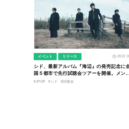
2022.0
イベント
リリース
シド、最新アルバム『海辺』の発売記念に
国５都市で先行試聴会ツアーを開催。メン
ーの登壇も！
#JPOP
#シド
#試聴会