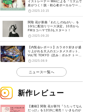
イストレーナー Mikiによる『リズムで
差がつく！脱・初心者ボーカルワーク
ショップ』が12/7に渋谷で開催！
2025.10.15
関取 花が新曲「わたしのねがい」を
10/1に配信リリース決定。10月から
FMヨコハマでDJもスタート！
2025.09.20
【内覧会レポート】カラオケ好きが盛
り上がれる大人のエンタメスポット、
VoLTE TOKYO（読み：ボルテ トーキ
ョー）が東京・品川に8/8グランドオ
2025.08.9
ープン！
ニュース一覧へ
新作レビュー
【書籍】関取 花が新刊『うたってなん
だっけ』を12/19に発売！ いきものが