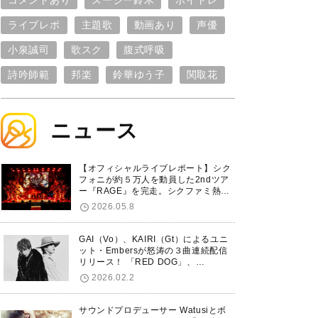
コメントあり
スージー鈴木
ボイトレ
ライブレポ
主題歌
動画あり
声優
小泉誠司
歌スク
腹式呼吸
詩吟師範
邦楽
鈴華ゆう子
関取花
ニュース
【オフィシャルライブレポート】シク
フォニが約５万人を動員した2ndツア
ー『RAGE』を完走。シクファミ熱狂
のKアリーナ横浜ファイナル公演の模
2026.05.8
様をお届け！
GAI（Vo）、KAIRI（Gt）によるユニ
ット・Embersが怒涛の３曲連続配信
リリース！ 「RED DOG」、
「Untitled Hero」に続き、5thシング
2026.02.2
ル「De-Marionette」のリリースを発
表！
サウンドプロデューサー Watusiとボ