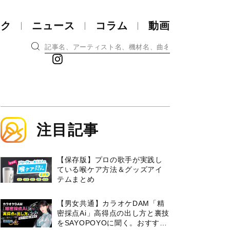
ック
ニュース
コラム
動画
注目記事
【保存版】プロの歌手が実践し
ている喉ケア⽅法＆グッズアイ
テムまとめ
【男女共通】カラオケDAM「精
密採点Ai」高得点の出し方と裏技
をSAYOPOYOに聞く。おすすめ