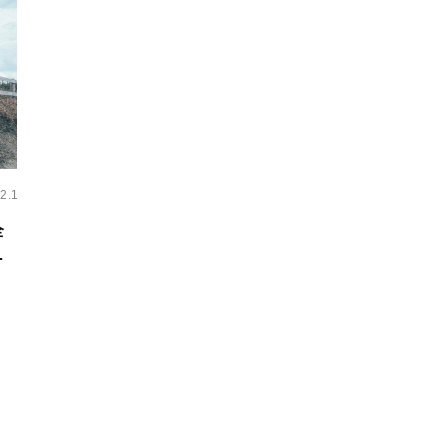
2.1
全
バ