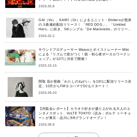
2026.05.8
GAI（Vo）、KAIRI（Gt）によるユニット・Embersが怒涛
の３曲連続配信リリース！ 「RED DOG」、「Untitled
Hero」に続き、5thシングル「De-Marionette」のリリース
を発表！
2026.02.2
サウンドプロデューサー Watusiとボイストレーナー Miki
による『リズムで差がつく！脱・初心者ボーカルワークシ
ョップ』が12/7に渋谷で開催！
2025.10.15
関取 花が新曲「わたしのねがい」を10/1に配信リリース決
定。10月からFMヨコハマでDJもスタート！
2025.09.20
【内覧会レポート】カラオケ好きが盛り上がれる大人のエ
ンタメスポット、VoLTE TOKYO（読み：ボルテ トーキョ
ー）が東京・品川に8/8グランドオープン！
2025.08.9