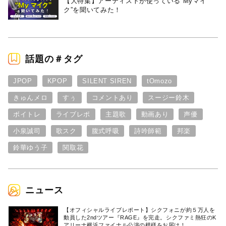
【大特集】アーティストが使っている“Myマイ
ク”を聞いてみた！
話題の＃タグ
JPOP
KPOP
SILENT SIREN
tOmozo
きゅんメロ
すぅ
コメントあり
スージー鈴木
ボイトレ
ライブレポ
主題歌
動画あり
声優
小泉誠司
歌スク
腹式呼吸
詩吟師範
邦楽
鈴華ゆう子
関取花
ニュース
【オフィシャルライブレポート】シクフォニが約５万人を
動員した2ndツアー『RAGE』を完走。シクファミ熱狂のK
アリーナ横浜ファイナル公演の模様をお届け！