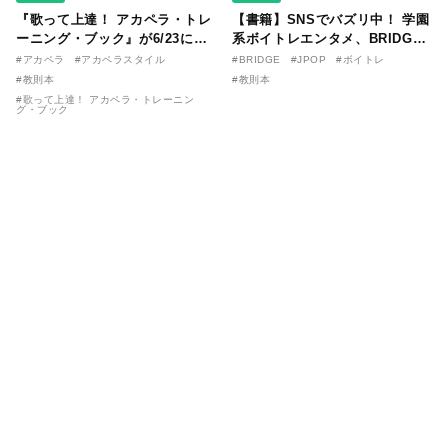
『歌って上達！ アカペラ・トレ
【書籍】SNSでバズリ中！ 学園
ーニング・ブック』が6/23に発
系ボイトレエンタメ、BRIDGE
売！ 課題曲音源・音取り用アプ
が届ける教則本『１分で攻略！
#アカペラ
#アカペラスタイル
#BRIDGE
#JPOP
#ボイトレ
リを公開。
ボイスタイプ別で挑む歌の上達
#教則本
#教則本
法』が11/21に発売！
#歌って上達！ アカペラ・トレーニン
グ・ブック