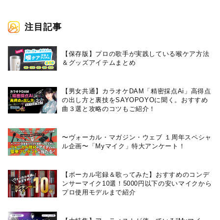
注目記事
【保存版】プロの歌手が実践している喉ケア⽅法
＆グッズアイテムまとめ
【男女共通】カラオケDAM「精密採点Ai」高得点
の出し方と裏技をSAYOPOYOに聞く。おすすめ
曲３選と攻略のコツもご紹介！
〜ヴォーカル・マガジン・ウェブ １周年スペシャ
ル企画〜「Myマイク」特大アンケート！
【ボーカル宅録＆歌ってみた】おすすめのコンデ
ンサーマイク10選！5000円以下の安いマイクから
プロ使用モデルまで紹介