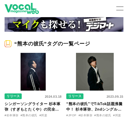
“熊本の彼氏”タグの一覧ページ
リリース
リリース
2024.03.18
2023.09.15
シンガーソングライター 杉本琢
“熊本の彼氏”でTikTok話題沸騰
弥（すぎもとたくや）の完全書
中！ 杉本琢弥、2ndシングル
き下ろし新曲「B.B.Q」、ドラ
「Believe it leap／Illusion」
#杉本琢弥
#熊本の彼氏
#邦楽
#JPOP
#杉本琢弥
#熊本の彼氏
#邦楽
マ『買われた男』OP曲に決定！
のリリース決定！