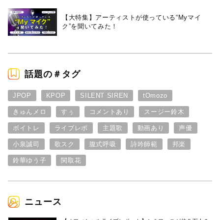
【大特集】アーティストが使っている“Myマイ
ク”を聞いてみた！
話題の＃タグ
JPOP
KPOP
SILENT SIREN
tOmozo
きゅんメロ
すぅ
コメントあり
スージー鈴木
ボイトレ
ライブレポ
主題歌
動画あり
声優
小泉誠司
歌スク
腹式呼吸
詩吟師範
邦楽
鈴華ゆう子
関取花
ニュース