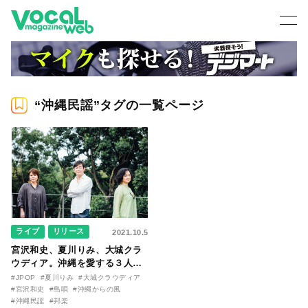
“沖縄民謡”タグの一覧ページ
ライブ
リリース
2021.10.5
宮沢和史、夏川りみ、大城クラ
ウディア。沖縄を愛する３人
が、初の企画アルバム発売と全
#JPOP
#夏川りみ
#大城クラウディア
国ツアー開催を発表。
#宮沢和史
#島唄
#沖縄からの風
#沖縄民謡
#邦楽