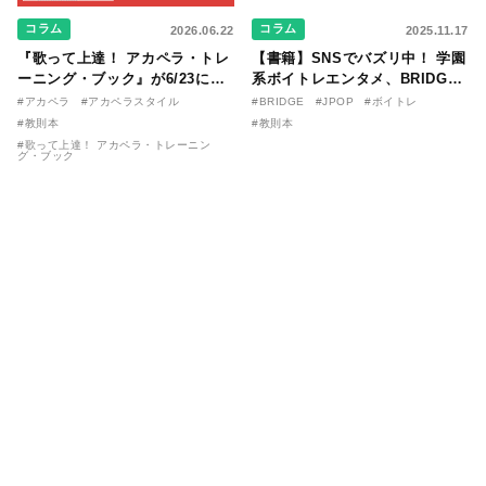
コラム
コラム
2026.06.22
2025.11.17
『歌って上達！ アカペラ・トレ
【書籍】SNSでバズリ中！ 学園
ーニング・ブック』が6/23に発
系ボイトレエンタメ、BRIDGE
売！ 課題曲音源・音取り用アプ
が届ける教則本『１分で攻略！
#アカペラ
#アカペラスタイル
#BRIDGE
#JPOP
#ボイトレ
リを公開。
ボイスタイプ別で挑む歌の上達
#教則本
#教則本
法』が11/21に発売！
#歌って上達！ アカペラ・トレーニン
グ・ブック