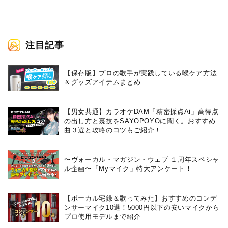
注目記事
【保存版】プロの歌手が実践している喉ケア⽅法
＆グッズアイテムまとめ
【男女共通】カラオケDAM「精密採点Ai」高得点
の出し方と裏技をSAYOPOYOに聞く。おすすめ
曲３選と攻略のコツもご紹介！
〜ヴォーカル・マガジン・ウェブ １周年スペシャ
ル企画〜「Myマイク」特大アンケート！
【ボーカル宅録＆歌ってみた】おすすめのコンデ
ンサーマイク10選！5000円以下の安いマイクから
プロ使用モデルまで紹介