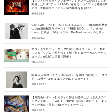
【オフィシャルライブレポート】シクフォニが約５万人を
動員した2ndツアー『RAGE』を完走。シクファミ熱狂のK
アリーナ横浜ファイナル公演の模様をお届け！
2026.05.8
GAI（Vo）、KAIRI（Gt）によるユニット・Embersが怒涛
の３曲連続配信リリース！ 「RED DOG」、「Untitled
Hero」に続き、5thシングル「De-Marionette」のリリース
を発表！
2026.02.2
サウンドプロデューサー Watusiとボイストレーナー Miki
による『リズムで差がつく！脱・初心者ボーカルワークシ
ョップ』が12/7に渋谷で開催！
2025.10.15
関取 花が新曲「わたしのねがい」を10/1に配信リリース決
定。10月からFMヨコハマでDJもスタート！
2025.09.20
【内覧会レポート】カラオケ好きが盛り上がれる大人のエ
ンタメスポット、VoLTE TOKYO（読み：ボルテ トーキョ
ー）が東京・品川に8/8グランドオープン！
2025.08.9