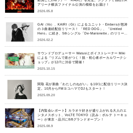
アリーナ横浜ファイナル公演の模様をお届け！
2026.05.8
GAI（Vo）、KAIRI（Gt）によるユニット・Embersが怒涛
の３曲連続配信リリース！ 「RED DOG」、「Untitled
Hero」に続き、5thシングル「De-Marionette」のリリース
を発表！
2026.02.2
サウンドプロデューサー Watusiとボイストレーナー Miki
による『リズムで差がつく！脱・初心者ボーカルワークシ
ョップ』が12/7に渋谷で開催！
2025.10.15
関取 花が新曲「わたしのねがい」を10/1に配信リリース決
定。10月からFMヨコハマでDJもスタート！
2025.09.20
【内覧会レポート】カラオケ好きが盛り上がれる大人のエ
ンタメスポット、VoLTE TOKYO（読み：ボルテ トーキョ
ー）が東京・品川に8/8グランドオープン！
2025.08.9