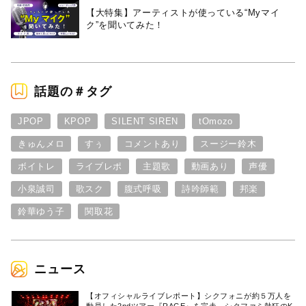
【大特集】アーティストが使っている“Myマイ
ク”を聞いてみた！
話題の＃タグ
JPOP
KPOP
SILENT SIREN
tOmozo
きゅんメロ
すぅ
コメントあり
スージー鈴木
ボイトレ
ライブレポ
主題歌
動画あり
声優
小泉誠司
歌スク
腹式呼吸
詩吟師範
邦楽
鈴華ゆう子
関取花
ニュース
【オフィシャルライブレポート】シクフォニが約５万人を
動員した2ndツアー『RAGE』を完走。シクファミ熱狂のK