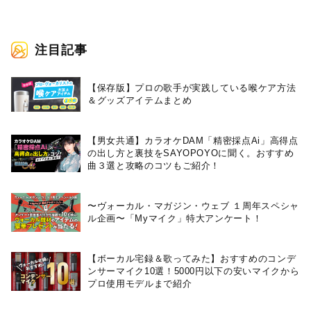
注目記事
【保存版】プロの歌手が実践している喉ケア⽅法
＆グッズアイテムまとめ
【男女共通】カラオケDAM「精密採点Ai」高得点
の出し方と裏技をSAYOPOYOに聞く。おすすめ
曲３選と攻略のコツもご紹介！
〜ヴォーカル・マガジン・ウェブ １周年スペシャ
ル企画〜「Myマイク」特大アンケート！
【ボーカル宅録＆歌ってみた】おすすめのコンデ
ンサーマイク10選！5000円以下の安いマイクから
プロ使用モデルまで紹介