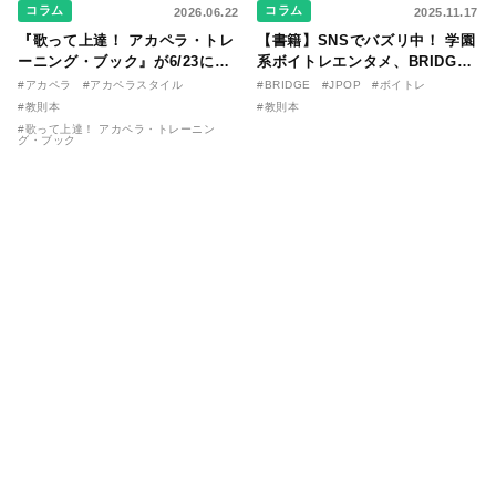
コラム
コラム
2026.06.22
2025.11.17
『歌って上達！ アカペラ・トレ
【書籍】SNSでバズリ中！ 学園
ーニング・ブック』が6/23に発
系ボイトレエンタメ、BRIDGE
売！ 課題曲音源・音取り用アプ
が届ける教則本『１分で攻略！
#アカペラ
#アカペラスタイル
#BRIDGE
#JPOP
#ボイトレ
リを公開。
ボイスタイプ別で挑む歌の上達
#教則本
#教則本
法』が11/21に発売！
#歌って上達！ アカペラ・トレーニン
グ・ブック