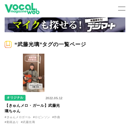
“武藤光璃”タグの一覧ページ
オリジナル
2022.05.12
【きゅんメロ・ガール】武藤光
璃ちゃん
#きゅんメロガール
#ロビンソン
#作曲
#動画あり
#武藤光璃