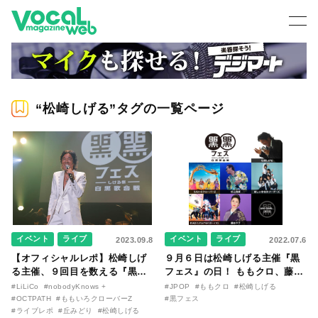
“松崎しげる”タグの一覧ページ
イベント
ライブ
イベント
ライブ
2023.09.8
2022.07.6
【オフィシャルレポ】松崎しげ
９月６日は松崎しげる主催『黒
る主催、９回目を数える『黒フ
フェス』の日！ ももクロ、藤あ
ェス2023〜白黒歌合戦〜』が熱
や子、杉山清貴ら第一弾の出演
#LiLiCo
#nobodyKnows +
#JPOP
#ももクロ
#松崎しげる
狂のうちに幕！ ももクロ、華原
ラインナップが発表！
#OCTPATH
#ももいろクローバーZ
#黒フェス
朋美、nobodyknows+、超とき
#ライブレポ
#丘みどり
#松崎しげる