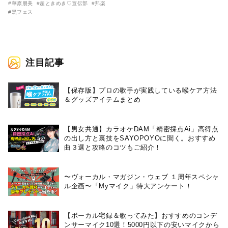
#華原朋美
#超ときめき♡宣伝部
#邦楽
めき♡宣伝部、LiLiCOらが競
#黒フェス
演！
注目記事
【保存版】プロの歌手が実践している喉ケア⽅法
＆グッズアイテムまとめ
【男女共通】カラオケDAM「精密採点Ai」高得点
の出し方と裏技をSAYOPOYOに聞く。おすすめ
曲３選と攻略のコツもご紹介！
〜ヴォーカル・マガジン・ウェブ １周年スペシャ
ル企画〜「Myマイク」特大アンケート！
【ボーカル宅録＆歌ってみた】おすすめのコンデ
ンサーマイク10選！5000円以下の安いマイクから