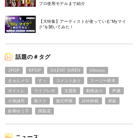
プロ使用モデルまで紹介
【大特集】アーティストが使っている“Myマイ
ク”を聞いてみた！
話題の＃タグ
JPOP
KPOP
SILENT SIREN
tOmozo
きゅんメロ
すぅ
コメントあり
スージー鈴木
ボイトレ
ライブレポ
主題歌
動画あり
声優
小泉誠司
歌スク
腹式呼吸
詩吟師範
邦楽
鈴華ゆう子
関取花
ニュース