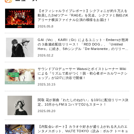
【オフィシャルライブレポート】シクフォニが約５万人を
動員した2ndツアー『RAGE』を完走。シクファミ熱狂のK
アリーナ横浜ファイナル公演の模様をお届け！
2026.05.8
GAI（Vo）、KAIRI（Gt）によるユニット・Embersが怒涛
の３曲連続配信リリース！ 「RED DOG」、「Untitled
Hero」に続き、5thシングル「De-Marionette」のリリース
を発表！
2026.02.2
サウンドプロデューサー Watusiとボイストレーナー Miki
による『リズムで差がつく！脱・初心者ボーカルワークシ
ョップ』が12/7に渋谷で開催！
2025.10.15
関取 花が新曲「わたしのねがい」を10/1に配信リリース決
定。10月からFMヨコハマでDJもスタート！
2025.09.20
【内覧会レポート】カラオケ好きが盛り上がれる大人のエ
ンタメスポット、VoLTE TOKYO（読み：ボルテ トーキョ