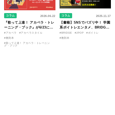
コラム
コラム
2026.06.22
2025.11.17
『歌って上達！ アカペラ・トレ
【書籍】SNSでバズリ中！ 学園
ーニング・ブック』が6/23に発
系ボイトレエンタメ、BRIDGE
売！ 課題曲音源・音取り用アプ
が届ける教則本『１分で攻略！
#アカペラ
#アカペラスタイル
#BRIDGE
#JPOP
#ボイトレ
リを公開。
ボイスタイプ別で挑む歌の上達
#教則本
#教則本
法』が11/21に発売！
#歌って上達！ アカペラ・トレーニン
グ・ブック