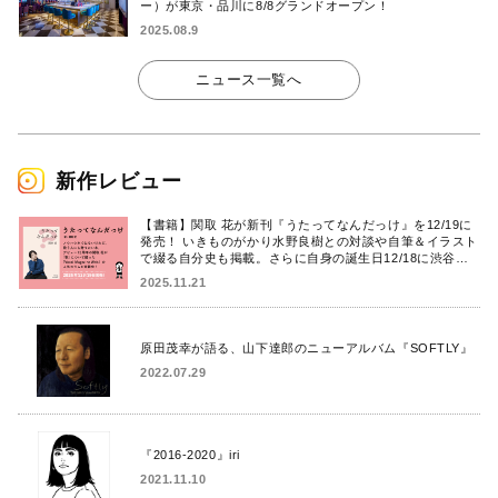
ー）が東京・品川に8/8グランドオープン！
2025.08.9
ニュース一覧へ
新作レビュー
【書籍】関取 花が新刊『うたってなんだっけ』を12/19に
発売！ いきものがかり水野良樹との対談や自筆＆イラスト
で綴る自分史も掲載。さらに自身の誕生日12/18に渋谷で
出版記念イベントを開催！
2025.11.21
原田茂幸が語る、山下達郎のニューアルバム『SOFTLY』
2022.07.29
『2016-2020』iri
2021.11.10