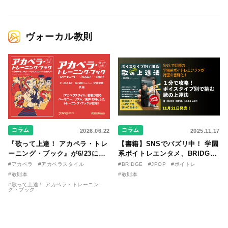
ヴォーカル教則
コラム
コラム
2026.06.22
2025.11.17
『歌って上達！ アカペラ・トレ
【書籍】SNSでバズリ中！ 学園
ーニング・ブック』が6/23に発
系ボイトレエンタメ、BRIDGE
売！ 課題曲音源・音取り用アプ
が届ける教則本『１分で攻略！
#アカペラ
#アカペラスタイル
#BRIDGE
#JPOP
#ボイトレ
リを公開。
ボイスタイプ別で挑む歌の上達
#教則本
#教則本
法』が11/21に発売！
#歌って上達！ アカペラ・トレーニン
グ・ブック