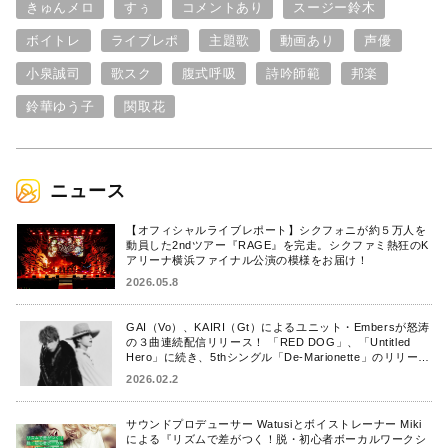
きゅんメロ
すぅ
コメントあり
スージー鈴木
ボイトレ
ライブレポ
主題歌
動画あり
声優
小泉誠司
歌スク
腹式呼吸
詩吟師範
邦楽
鈴華ゆう子
関取花
ニュース
【オフィシャルライブレポート】シクフォニが約５万人を
動員した2ndツアー『RAGE』を完走。シクファミ熱狂のK
アリーナ横浜ファイナル公演の模様をお届け！
2026.05.8
GAI（Vo）、KAIRI（Gt）によるユニット・Embersが怒涛
の３曲連続配信リリース！ 「RED DOG」、「Untitled
Hero」に続き、5thシングル「De-Marionette」のリリース
を発表！
2026.02.2
サウンドプロデューサー Watusiとボイストレーナー Miki
による『リズムで差がつく！脱・初心者ボーカルワークシ