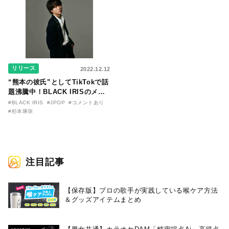
リリース
2022.12.12
“熊本の彼氏”としてTikTokで話
題沸騰中！BLACK IRISのメイ
ンヴォーカル・杉本琢弥が、来
#BLACK IRIS
#JPOP
#コメントあり
年３月８日にソロデビュー決定
#杉本琢弥
注目記事
【保存版】プロの歌手が実践している喉ケア⽅法
＆グッズアイテムまとめ