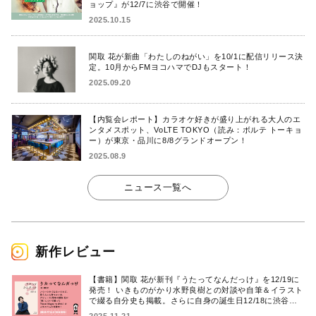
ョップ』が12/7に渋谷で開催！
2025.10.15
関取 花が新曲「わたしのねがい」を10/1に配信リリース決
定。10月からFMヨコハマでDJもスタート！
2025.09.20
【内覧会レポート】カラオケ好きが盛り上がれる大人のエ
ンタメスポット、VoLTE TOKYO（読み：ボルテ トーキョ
ー）が東京・品川に8/8グランドオープン！
2025.08.9
ニュース一覧へ
新作レビュー
【書籍】関取 花が新刊『うたってなんだっけ』を12/19に
発売！ いきものがかり水野良樹との対談や自筆＆イラスト
で綴る自分史も掲載。さらに自身の誕生日12/18に渋谷で
出版記念イベントを開催！