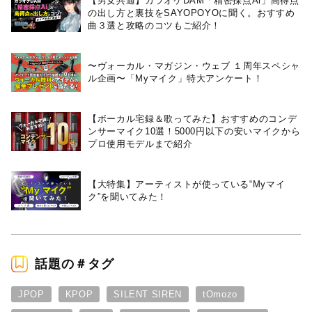
【男女共通】カラオケDAM「精密採点Ai」高得点
の出し方と裏技をSAYOPOYOに聞く。おすすめ
曲３選と攻略のコツもご紹介！
〜ヴォーカル・マガジン・ウェブ １周年スペシャ
ル企画〜「Myマイク」特大アンケート！
【ボーカル宅録＆歌ってみた】おすすめのコンデ
ンサーマイク10選！5000円以下の安いマイクから
プロ使用モデルまで紹介
【大特集】アーティストが使っている“Myマイ
ク”を聞いてみた！
話題の＃タグ
JPOP
KPOP
SILENT SIREN
tOmozo