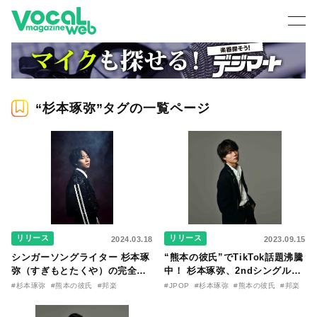
“杉本琢弥”タグの一覧ページ
リリース
リリース
2024.03.18
2023.09.15
シンガーソングライター 杉本琢
“熊本の彼氏”でTikTok話題沸騰
弥（すぎもとたくや）の完全書
中！ 杉本琢弥、2ndシングル
き下ろし新曲「B.B.Q」、ドラ
「Believe it leap／Illusion」
#杉本琢弥
#熊本の彼氏
#邦楽
#JPOP
#杉本琢弥
#熊本の彼氏
#邦楽
マ『買われた男』OP曲に決定！
のリリース決定！