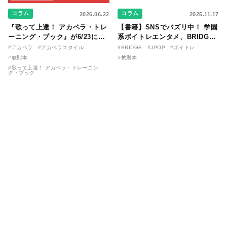
コラム
コラム
2026.06.22
2025.11.17
『歌って上達！ アカペラ・トレ
【書籍】SNSでバズリ中！ 学園
ーニング・ブック』が6/23に発
系ボイトレエンタメ、BRIDGE
売！ 課題曲音源・音取り用アプ
が届ける教則本『１分で攻略！
#アカペラ
#アカペラスタイル
#BRIDGE
#JPOP
#ボイトレ
リを公開。
ボイスタイプ別で挑む歌の上達
#教則本
#教則本
法』が11/21に発売！
#歌って上達！ アカペラ・トレーニン
グ・ブック