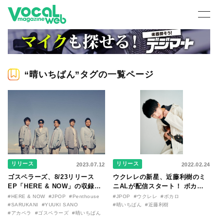
“晴いちばん”タグの一覧ページ
リリース
リリース
2023.07.12
2022.02.24
ゴスペラーズ、8/23リリース
ウクレレの新星、近藤利樹のミ
EP「HERE & NOW」の収録内
ニALが配信スタート！ ボカロP
容が公開！ ゴスペラーズとゆか
の“晴いちばん”との中３同士の
#HERE & NOW
#JPOP
#Penthouse
#JPOP
#ウクレレ
#ボカロ
りのあるアーティストが楽曲提
コラボ曲にも注目！
#SARUKANI
#YUUKI SANO
#晴いちばん
#近藤利樹
供（コメントあり）！
#アカペラ
#ゴスペラーズ
#晴いちばん