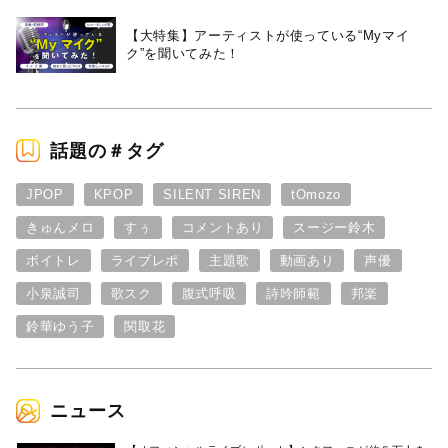
【大特集】アーティストが使っている“Myマイ
ク”を聞いてみた！
話題の＃タグ
JPOP
KPOP
SILENT SIREN
tOmozo
きゅんメロ
すぅ
コメントあり
スージー鈴木
ボイトレ
ライブレポ
主題歌
動画あり
声優
小泉誠司
歌スク
腹式呼吸
詩吟師範
邦楽
鈴華ゆう子
関取花
ニュース