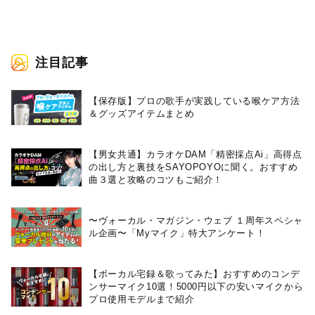
注目記事
【保存版】プロの歌手が実践している喉ケア⽅法
＆グッズアイテムまとめ
【男女共通】カラオケDAM「精密採点Ai」高得点
の出し方と裏技をSAYOPOYOに聞く。おすすめ
曲３選と攻略のコツもご紹介！
〜ヴォーカル・マガジン・ウェブ １周年スペシャ
ル企画〜「Myマイク」特大アンケート！
【ボーカル宅録＆歌ってみた】おすすめのコンデ
ンサーマイク10選！5000円以下の安いマイクから
プロ使用モデルまで紹介