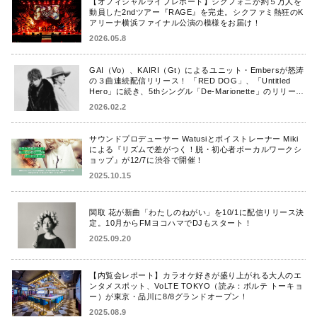
【オフィシャルライブレポート】シクフォニが約５万人を
動員した2ndツアー『RAGE』を完走。シクファミ熱狂のK
アリーナ横浜ファイナル公演の模様をお届け！
2026.05.8
GAI（Vo）、KAIRI（Gt）によるユニット・Embersが怒涛
の３曲連続配信リリース！ 「RED DOG」、「Untitled
Hero」に続き、5thシングル「De-Marionette」のリリース
を発表！
2026.02.2
サウンドプロデューサー Watusiとボイストレーナー Miki
による『リズムで差がつく！脱・初心者ボーカルワークシ
ョップ』が12/7に渋谷で開催！
2025.10.15
関取 花が新曲「わたしのねがい」を10/1に配信リリース決
定。10月からFMヨコハマでDJもスタート！
2025.09.20
【内覧会レポート】カラオケ好きが盛り上がれる大人のエ
ンタメスポット、VoLTE TOKYO（読み：ボルテ トーキョ
ー）が東京・品川に8/8グランドオープン！
2025.08.9