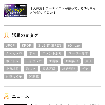
【大特集】アーティストが使っている“Myマイ
ク”を聞いてみた！
話題の＃タグ
JPOP
KPOP
SILENT SIREN
tOmozo
きゅんメロ
すぅ
コメントあり
スージー鈴木
ボイトレ
ライブレポ
主題歌
動画あり
声優
小泉誠司
歌スク
腹式呼吸
詩吟師範
邦楽
鈴華ゆう子
関取花
ニュース