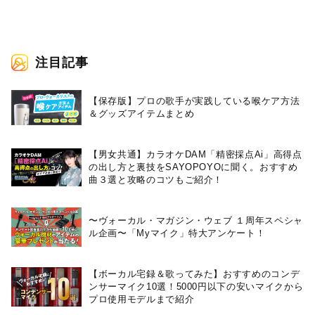
注目記事
【保存版】プロの歌手が実践している喉ケア⽅法
＆グッズアイテムまとめ
【男女共通】カラオケDAM「精密採点Ai」高得点
の出し方と裏技をSAYOPOYOに聞く。おすすめ
曲３選と攻略のコツもご紹介！
〜ヴォーカル・マガジン・ウェブ １周年スペシャ
ル企画〜「Myマイク」特大アンケート！
【ボーカル宅録＆歌ってみた】おすすめのコンデ
ンサーマイク10選！5000円以下の安いマイクから
プロ使用モデルまで紹介