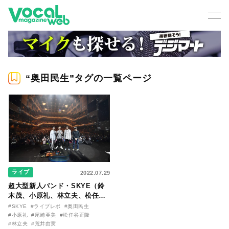
“奥田民生”タグの一覧ページ
ライブ
2022.07.29
超大型新人バンド・SKYE（鈴
木茂、小原礼、林立夫、松任谷
正隆）が、荒井由実、奥田民
#SKYE
#ライブレポ
#奥田民生
生、尾崎亜美をゲストに迎えた
#小原礼
#尾崎亜美
#松任谷正隆
初ツアーの模様をお届け！
#林立夫
#荒井由実