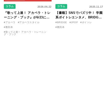
コラム
コラム
2026.06.22
2025.11.17
『歌って上達！ アカペラ・トレ
【書籍】SNSでバズリ中！ 学園
ーニング・ブック』が6/23に発
系ボイトレエンタメ、BRIDGE
売！ 課題曲音源・音取り用アプ
が届ける教則本『１分で攻略！
#アカペラ
#アカペラスタイル
#BRIDGE
#JPOP
#ボイトレ
リを公開。
ボイスタイプ別で挑む歌の上達
#教則本
#教則本
法』が11/21に発売！
#歌って上達！ アカペラ・トレーニン
グ・ブック