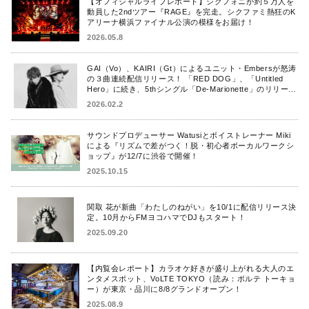
【オフィシャルライブレポート】シクフォニが約５万人を
動員した2ndツアー『RAGE』を完走。シクファミ熱狂のK
アリーナ横浜ファイナル公演の模様をお届け！
2026.05.8
GAI（Vo）、KAIRI（Gt）によるユニット・Embersが怒涛
の３曲連続配信リリース！ 「RED DOG」、「Untitled
Hero」に続き、5thシングル「De-Marionette」のリリース
を発表！
2026.02.2
サウンドプロデューサー Watusiとボイストレーナー Miki
による『リズムで差がつく！脱・初心者ボーカルワークシ
ョップ』が12/7に渋谷で開催！
2025.10.15
関取 花が新曲「わたしのねがい」を10/1に配信リリース決
定。10月からFMヨコハマでDJもスタート！
2025.09.20
【内覧会レポート】カラオケ好きが盛り上がれる大人のエ
ンタメスポット、VoLTE TOKYO（読み：ボルテ トーキョ
ー）が東京・品川に8/8グランドオープン！
2025.08.9