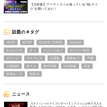
【大特集】アーティストが使っている“Myマイ
ク”を聞いてみた！
話題の＃タグ
JPOP
KPOP
SILENT SIREN
tOmozo
きゅんメロ
すぅ
コメントあり
スージー鈴木
ボイトレ
ライブレポ
主題歌
動画あり
声優
小泉誠司
歌スク
腹式呼吸
詩吟師範
邦楽
鈴華ゆう子
関取花
ニュース
【オフィシャルライブレポート】シクフォニが約５万人を
動員した2ndツアー『RAGE』を完走。シクファミ熱狂のK