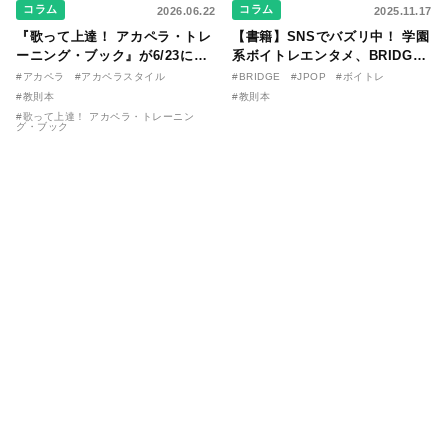
コラム
コラム
2026.06.22
2025.11.17
『歌って上達！ アカペラ・トレ
【書籍】SNSでバズリ中！ 学園
ーニング・ブック』が6/23に発
系ボイトレエンタメ、BRIDGE
売！ 課題曲音源・音取り用アプ
が届ける教則本『１分で攻略！
#アカペラ
#アカペラスタイル
#BRIDGE
#JPOP
#ボイトレ
リを公開。
ボイスタイプ別で挑む歌の上達
#教則本
#教則本
法』が11/21に発売！
#歌って上達！ アカペラ・トレーニン
グ・ブック