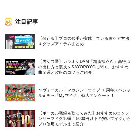
注目記事
【保存版】プロの歌手が実践している喉ケア⽅法
＆グッズアイテムまとめ
【男女共通】カラオケDAM「精密採点Ai」高得点
の出し方と裏技をSAYOPOYOに聞く。おすすめ
曲３選と攻略のコツもご紹介！
〜ヴォーカル・マガジン・ウェブ １周年スペシャ
ル企画〜「Myマイク」特大アンケート！
【ボーカル宅録＆歌ってみた】おすすめのコンデ
ンサーマイク10選！5000円以下の安いマイクから
プロ使用モデルまで紹介