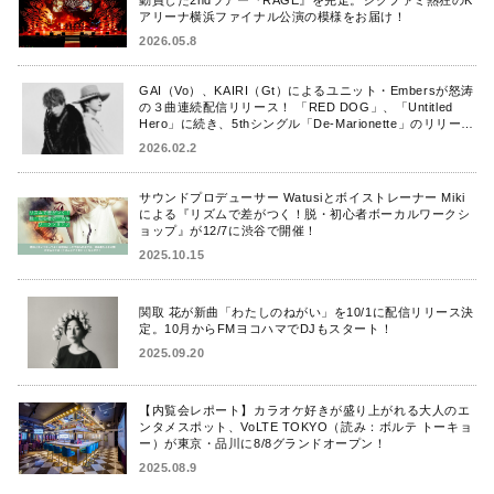
アリーナ横浜ファイナル公演の模様をお届け！
2026.05.8
GAI（Vo）、KAIRI（Gt）によるユニット・Embersが怒涛
の３曲連続配信リリース！ 「RED DOG」、「Untitled
Hero」に続き、5thシングル「De-Marionette」のリリース
を発表！
2026.02.2
サウンドプロデューサー Watusiとボイストレーナー Miki
による『リズムで差がつく！脱・初心者ボーカルワークシ
ョップ』が12/7に渋谷で開催！
2025.10.15
関取 花が新曲「わたしのねがい」を10/1に配信リリース決
定。10月からFMヨコハマでDJもスタート！
2025.09.20
【内覧会レポート】カラオケ好きが盛り上がれる大人のエ
ンタメスポット、VoLTE TOKYO（読み：ボルテ トーキョ
ー）が東京・品川に8/8グランドオープン！
2025.08.9