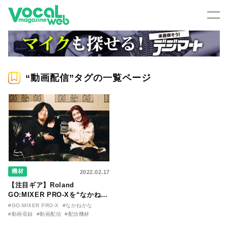
“動画配信”タグの一覧ページ
機材
2022.02.17
【注目ギア】Roland
GO:MIXER PRO-Xを“なかねか
な”が使ってみた！
#GO:MIXER PRO-X
#なかねかな
#動画収録
#動画配信
#配信機材