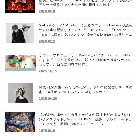
アリーナ横浜ファイナル公演の模様をお届け！
2026.05.8
GAI（Vo）、KAIRI（Gt）によるユニット・Embersが怒涛
の３曲連続配信リリース！ 「RED DOG」、「Untitled
Hero」に続き、5thシングル「De-Marionette」のリリース
を発表！
2026.02.2
サウンドプロデューサー Watusiとボイストレーナー Miki
による『リズムで差がつく！脱・初心者ボーカルワークシ
ョップ』が12/7に渋谷で開催！
2025.10.15
関取 花が新曲「わたしのねがい」を10/1に配信リリース決
定。10月からFMヨコハマでDJもスタート！
2025.09.20
【内覧会レポート】カラオケ好きが盛り上がれる大人のエ
ンタメスポット、VoLTE TOKYO（読み：ボルテ トーキョ
ー）が東京・品川に8/8グランドオープン！
2025.08.9