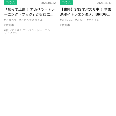
コラム
コラム
2026.06.22
2025.11.17
『歌って上達！ アカペラ・トレ
【書籍】SNSでバズリ中！ 学園
ーニング・ブック』が6/23に発
系ボイトレエンタメ、BRIDGE
売！ 課題曲音源・音取り用アプ
が届ける教則本『１分で攻略！
#アカペラ
#アカペラスタイル
#BRIDGE
#JPOP
#ボイトレ
リを公開。
ボイスタイプ別で挑む歌の上達
#教則本
#教則本
法』が11/21に発売！
#歌って上達！ アカペラ・トレーニン
グ・ブック