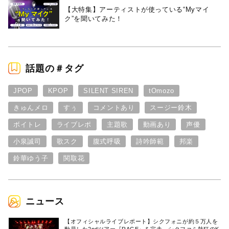
【大特集】アーティストが使っている“Myマイ
ク”を聞いてみた！
話題の＃タグ
JPOP
KPOP
SILENT SIREN
tOmozo
きゅんメロ
すぅ
コメントあり
スージー鈴木
ボイトレ
ライブレポ
主題歌
動画あり
声優
小泉誠司
歌スク
腹式呼吸
詩吟師範
邦楽
鈴華ゆう子
関取花
ニュース
【オフィシャルライブレポート】シクフォニが約５万人を
動員した2ndツアー『RAGE』を完走。シクファミ熱狂のK