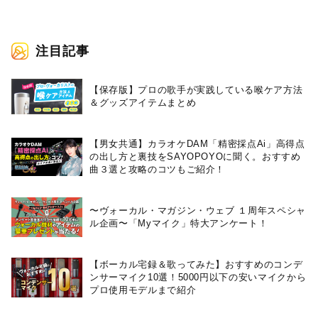
走！
注目記事
【保存版】プロの歌手が実践している喉ケア⽅法
＆グッズアイテムまとめ
【男女共通】カラオケDAM「精密採点Ai」高得点
の出し方と裏技をSAYOPOYOに聞く。おすすめ
曲３選と攻略のコツもご紹介！
〜ヴォーカル・マガジン・ウェブ １周年スペシャ
ル企画〜「Myマイク」特大アンケート！
【ボーカル宅録＆歌ってみた】おすすめのコンデ
ンサーマイク10選！5000円以下の安いマイクから
プロ使用モデルまで紹介