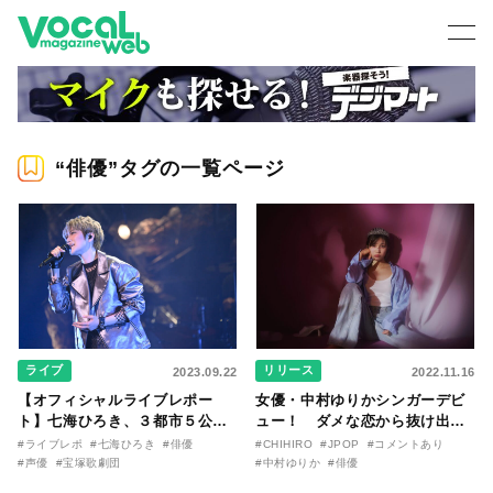
“俳優”タグの一覧ページ
ライブ
リリース
2023.09.22
2022.11.16
【オフィシャルライブレポー
女優・中村ゆりかシンガーデビ
ト】七海ひろき、３都市５公演
ュー！ ダメな恋から抜け出す
のツアー『HIROKI NANAMI
曲「浮ついたHeart」MVを今夜
#ライブレポ
#七海ひろき
#俳優
#CHIHIRO
#JPOP
#コメントあり
One-man
21時にプレミア公開！
#声優
#宝塚歌劇団
#中村ゆりか
#俳優
LIVE773“DAYLIGHT”』を完