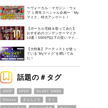
曲３選と攻略のコツもご紹介！
〜ヴォーカル・マガジン・ウェ
ブ １周年スペシャル企画〜「My
マイク」特大アンケート！
【ボーカル宅録＆歌ってみた】
おすすめのコンデンサーマイク
10選！5000円以下の安いマイク
からプロ使用モデルまで紹介
【大特集】アーティストが使っ
ている“Myマイク”を聞いてみ
た！
話題の＃タグ
JPOP
KPOP
SILENT SIREN
tOmozo
きゅんメロ
すぅ