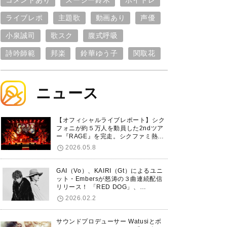
コメントあり
スージー鈴木
ボイトレ
ライブレポ
主題歌
動画あり
声優
小泉誠司
歌スク
腹式呼吸
詩吟師範
邦楽
鈴華ゆう子
関取花
ニュース
【オフィシャルライブレポート】シク
フォニが約５万人を動員した2ndツア
ー『RAGE』を完走。シクファミ熱狂
のKアリーナ横浜ファイナル公演の模
2026.05.8
様をお届け！
GAI（Vo）、KAIRI（Gt）によるユニ
ット・Embersが怒涛の３曲連続配信
リリース！ 「RED DOG」、
「Untitled Hero」に続き、5thシング
2026.02.2
ル「De-Marionette」のリリースを発
表！
サウンドプロデューサー Watusiとボ