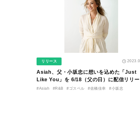
2023.0
リリース
Asiah、父・小坂忠に想いを込めた「Just
Like You」を 6/18（父の日）に配信リリ
決定。佐橋佳幸、林立夫、小原礼らが参加
#Asiah
#R&B
#ゴスペル
#佐橋佳幸
#小坂忠