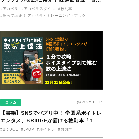
り用アプリを公開。
#アカペラ
#アカペラスタイル
#教則本
#歌って上達！ アカペラ・トレーニング・ブック
2025.11.17
コラム
【書籍】SNSでバズリ中！ 学園系ボイトレ
エンタメ、BRIDGEが届ける教則本『１分
で攻略！ ボイスタイプ別で挑む歌の上達
#BRIDGE
#JPOP
#ボイトレ
#教則本
法』が11/21に発売！