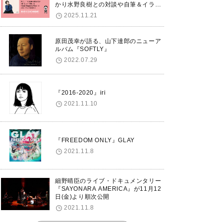
かり水野良樹との対談や自筆＆イラス
トで綴る自分史も掲載。さらに自身の
2025.11.21
誕生日12/18に渋谷で出版記念イベン
トを開催！
原田茂幸が語る、山下達郎のニューア
ルバム『SOFTLY』
2022.07.29
『2016-2020』iri
2021.11.10
『FREEDOM ONLY』GLAY
2021.11.8
細野晴臣のライブ・ドキュメンタリー
『SAYONARA AMERICA』が11月12
日(金)より順次公開
2021.11.8