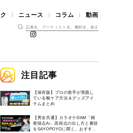
ック
ニュース
コラム
動画
注目記事
【保存版】プロの歌手が実践し
ている喉ケア⽅法＆グッズアイ
テムまとめ
【男女共通】カラオケDAM「精
密採点Ai」高得点の出し方と裏技
をSAYOPOYOに聞く。おすすめ