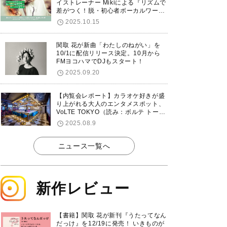
イストレーナー Mikiによる『リズムで
差がつく！脱・初心者ボーカルワーク
ショップ』が12/7に渋谷で開催！
2025.10.15
関取 花が新曲「わたしのねがい」を
10/1に配信リリース決定。10月から
FMヨコハマでDJもスタート！
2025.09.20
【内覧会レポート】カラオケ好きが盛
り上がれる大人のエンタメスポット、
VoLTE TOKYO（読み：ボルテ トーキ
ョー）が東京・品川に8/8グランドオ
2025.08.9
ープン！
ニュース一覧へ
新作レビュー
【書籍】関取 花が新刊『うたってなん
だっけ』を12/19に発売！ いきものが