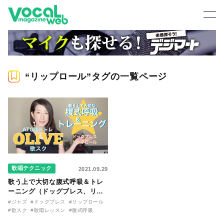
“リップロール”タグの一覧ページ
歌唱テクニック
2021.09.29
歌う上で大切な腹式呼吸＆トレ
ーニング（ドッグブレス、リッ
プロール） 講師：OLIVE
#ジャズ
#ドッグブレス
#リップロール
#歌スク
#歌唱レッスン
#腹式呼吸