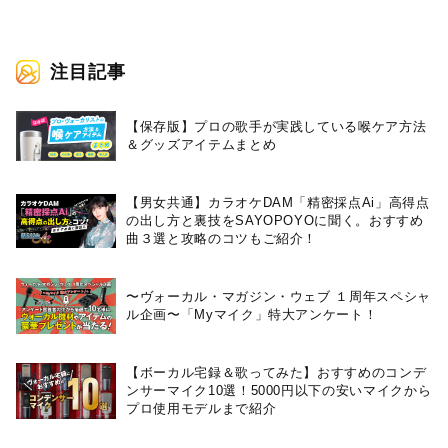
注目記事
【保存版】プロの歌手が実践している喉ケア⽅法
＆グッズアイテムまとめ
【男女共通】カラオケDAM「精密採点Ai」高得点
の出し方と裏技をSAYOPOYOに聞く。おすすめ
曲３選と攻略のコツもご紹介！
〜ヴォーカル・マガジン・ウェブ １周年スペシャ
ル企画〜「Myマイク」特大アンケート！
【ボーカル宅録＆歌ってみた】おすすめのコンデ
ンサーマイク10選！5000円以下の安いマイクから
プロ使用モデルまで紹介