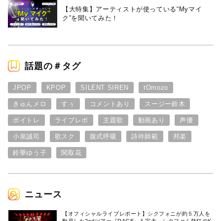
【大特集】アーティストが使っている“Myマイ
ク”を聞いてみた！
話題の＃タグ
JPOP
KPOP
SILENT SIREN
tOmozo
きゅんメロ
すぅ
コメントあり
スージー鈴木
ボイトレ
ライブレポ
主題歌
動画あり
声優
小泉誠司
歌スク
腹式呼吸
詩吟師範
邦楽
鈴華ゆう子
関取花
ニュース
【オフィシャルライブレポート】シクフォニが約５万人を
動員した2ndツアー『RAGE』を完走。シクファミ熱狂のK