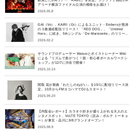
アリーナ横浜ファイナル公演の模様をお届け！
2026.05.8
GAI（Vo）、KAIRI（Gt）によるユニット・Embersが怒涛
の３曲連続配信リリース！ 「RED DOG」、「Untitled
Hero」に続き、5thシングル「De-Marionette」のリリース
を発表！
2026.02.2
サウンドプロデューサー Watusiとボイストレーナー Miki
による『リズムで差がつく！脱・初心者ボーカルワークシ
ョップ』が12/7に渋谷で開催！
2025.10.15
関取 花が新曲「わたしのねがい」を10/1に配信リリース決
定。10月からFMヨコハマでDJもスタート！
2025.09.20
【内覧会レポート】カラオケ好きが盛り上がれる大人のエ
ンタメスポット、VoLTE TOKYO（読み：ボルテ トーキョ
ー）が東京・品川に8/8グランドオープン！
2025.08.9