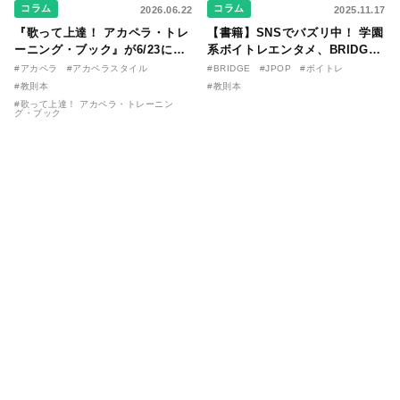
コラム
コラム
2026.06.22
2025.11.17
『歌って上達！ アカペラ・トレ
【書籍】SNSでバズリ中！ 学園
ーニング・ブック』が6/23に発
系ボイトレエンタメ、BRIDGE
売！ 課題曲音源・音取り用アプ
が届ける教則本『１分で攻略！
#アカペラ
#アカペラスタイル
#BRIDGE
#JPOP
#ボイトレ
リを公開。
ボイスタイプ別で挑む歌の上達
#教則本
#教則本
法』が11/21に発売！
#歌って上達！ アカペラ・トレーニン
グ・ブック