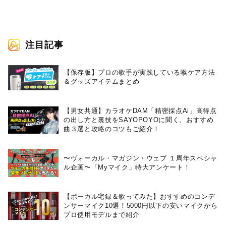
注目記事
【保存版】プロの歌手が実践している喉ケア⽅法
＆グッズアイテムまとめ
【男女共通】カラオケDAM「精密採点Ai」高得点
の出し方と裏技をSAYOPOYOに聞く。おすすめ
曲３選と攻略のコツもご紹介！
〜ヴォーカル・マガジン・ウェブ １周年スペシャ
ル企画〜「Myマイク」特大アンケート！
【ボーカル宅録＆歌ってみた】おすすめのコンデ
ンサーマイク10選！5000円以下の安いマイクから
プロ使用モデルまで紹介