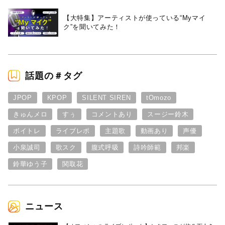
【大特集】アーティストが使っている“Myマイ
ク”を聞いてみた！
話題の＃タグ
JPOP
KPOP
SILENT SIREN
tOmozo
きゅんメロ
すぅ
コメントあり
スージー鈴木
ボイトレ
ライブレポ
主題歌
動画あり
声優
小泉誠司
歌スク
腹式呼吸
詩吟師範
邦楽
鈴華ゆう子
関取花
ニュース