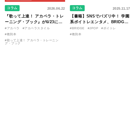
コラム
コラム
2026.06.22
2025.11.17
『歌って上達！ アカペラ・トレ
【書籍】SNSでバズリ中！ 学園
ーニング・ブック』が6/23に発
系ボイトレエンタメ、BRIDGE
売！ 課題曲音源・音取り用アプ
が届ける教則本『１分で攻略！
#アカペラ
#アカペラスタイル
#BRIDGE
#JPOP
#ボイトレ
リを公開。
ボイスタイプ別で挑む歌の上達
#教則本
#教則本
法』が11/21に発売！
#歌って上達！ アカペラ・トレーニン
グ・ブック