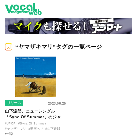
“ヤマザキマリ”タグの一覧ページ
リリース
2023.06.25
山下達郎、ニューシングル
「Sync Of Summer」のジャケ
ットデザイン解禁！ 『テルマ
#JPOP
#Sync Of Summer
エ・ロマエ』のヤマザキマリが
#ヤマザキマリ
#動画あり
#山下達郎
手掛けた
#邦楽