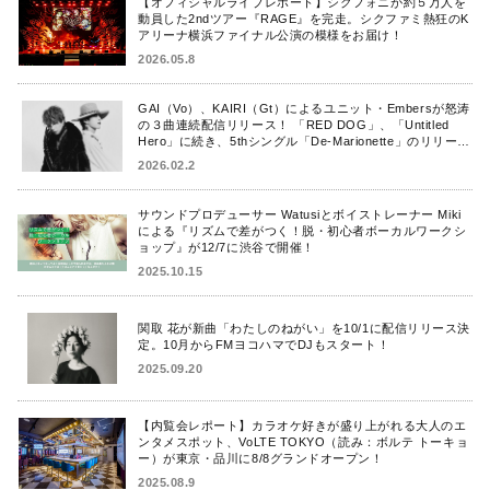
【オフィシャルライブレポート】シクフォニが約５万人を
動員した2ndツアー『RAGE』を完走。シクファミ熱狂のK
アリーナ横浜ファイナル公演の模様をお届け！
2026.05.8
GAI（Vo）、KAIRI（Gt）によるユニット・Embersが怒涛
の３曲連続配信リリース！ 「RED DOG」、「Untitled
Hero」に続き、5thシングル「De-Marionette」のリリース
を発表！
2026.02.2
サウンドプロデューサー Watusiとボイストレーナー Miki
による『リズムで差がつく！脱・初心者ボーカルワークシ
ョップ』が12/7に渋谷で開催！
2025.10.15
関取 花が新曲「わたしのねがい」を10/1に配信リリース決
定。10月からFMヨコハマでDJもスタート！
2025.09.20
【内覧会レポート】カラオケ好きが盛り上がれる大人のエ
ンタメスポット、VoLTE TOKYO（読み：ボルテ トーキョ
ー）が東京・品川に8/8グランドオープン！
2025.08.9