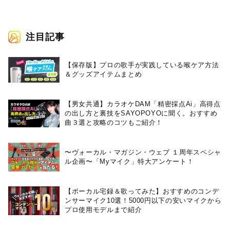
注目記事
【保存版】プロの歌手が実践している喉ケア⽅法
＆グッズアイテムまとめ
【男女共通】カラオケDAM「精密採点Ai」高得点
の出し方と裏技をSAYOPOYOに聞く。おすすめ
曲３選と攻略のコツもご紹介！
〜ヴォーカル・マガジン・ウェブ １周年スペシャ
ル企画〜「Myマイク」特大アンケート！
【ボーカル宅録＆歌ってみた】おすすめのコンデ
ンサーマイク10選！5000円以下の安いマイクから
プロ使用モデルまで紹介