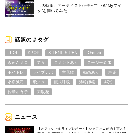
【大特集】アーティストが使っている“Myマイ
ク”を聞いてみた！
話題の＃タグ
JPOP
KPOP
SILENT SIREN
tOmozo
きゅんメロ
すぅ
コメントあり
スージー鈴木
ボイトレ
ライブレポ
主題歌
動画あり
声優
小泉誠司
歌スク
腹式呼吸
詩吟師範
邦楽
鈴華ゆう子
関取花
ニュース
【オフィシャルライブレポート】シクフォニが約５万人を
動員した2ndツアー『RAGE』を完走。シクファミ熱狂のK