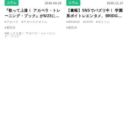
コラム
コラム
2026.06.22
2025.11.17
『歌って上達！ アカペラ・トレ
【書籍】SNSでバズリ中！ 学園
ーニング・ブック』が6/23に発
系ボイトレエンタメ、BRIDGE
売！ 課題曲音源・音取り用アプ
が届ける教則本『１分で攻略！
#アカペラ
#アカペラスタイル
#BRIDGE
#JPOP
#ボイトレ
リを公開。
ボイスタイプ別で挑む歌の上達
#教則本
#教則本
法』が11/21に発売！
#歌って上達！ アカペラ・トレーニン
グ・ブック