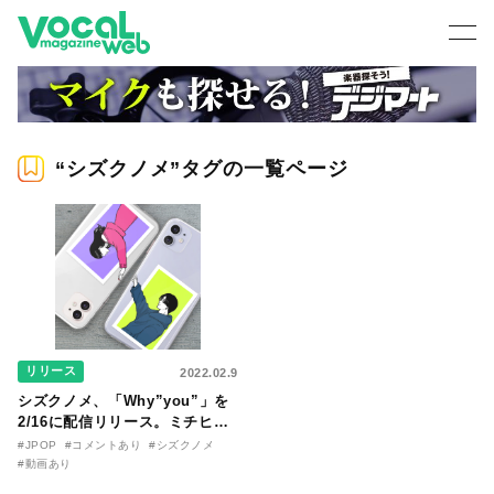
“シズクノメ”タグの一覧ページ
リリース
2022.02.9
シズクノメ、「Why”you”」を
2/16に配信リリース。ミチヒロ
モトキのコメントが到着
#JPOP
#コメントあり
#シズクノメ
#動画あり