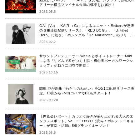
アリーナ横浜ファイナル公演の模様をお届け！
2026.05.8
GAI（Vo）、KAIRI（Gt）によるユニット・Embersが怒涛
の３曲連続配信リリース！ 「RED DOG」、「Untitled
Hero」に続き、5thシングル「De-Marionette」のリリース
を発表！
2026.02.2
サウンドプロデューサー Watusiとボイストレーナー Miki
による『リズムで差がつく！脱・初心者ボーカルワークシ
ョップ』が12/7に渋谷で開催！
2025.10.15
関取 花が新曲「わたしのねがい」を10/1に配信リリース決
定。10月からFMヨコハマでDJもスタート！
2025.09.20
【内覧会レポート】カラオケ好きが盛り上がれる大人のエ
ンタメスポット、VoLTE TOKYO（読み：ボルテ トーキョ
ー）が東京・品川に8/8グランドオープン！
2025.08.9