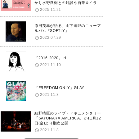
かり水野良樹との対談や自筆＆イラス
トで綴る自分史も掲載。さらに自身の
2025.11.21
誕生日12/18に渋谷で出版記念イベン
トを開催！
原田茂幸が語る、山下達郎のニューア
ルバム『SOFTLY』
2022.07.29
『2016-2020』iri
2021.11.10
『FREEDOM ONLY』GLAY
2021.11.8
細野晴臣のライブ・ドキュメンタリー
『SAYONARA AMERICA』が11月12
日(金)より順次公開
2021.11.8