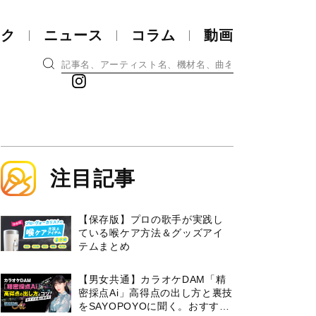
ック
ニュース
コラム
動画
注目記事
【保存版】プロの歌手が実践し
ている喉ケア⽅法＆グッズアイ
テムまとめ
【男女共通】カラオケDAM「精
密採点Ai」高得点の出し方と裏技
をSAYOPOYOに聞く。おすすめ