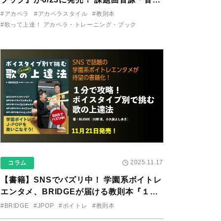
り用アプリを公開。
#アカペラ
#アカペラスタイル
#教則本
#歌って上達！ アカペラ・トレーニング・ブック
2025.11.17
コラム
【書籍】SNSでバズリ中！ 学園系ボイトレ
エンタメ、BRIDGEが届ける教則本『１分
で攻略！ ボイスタイプ別で挑む歌の上達
#BRIDGE
#JPOP
#ボイトレ
#教則本
法』が11/21に発売！