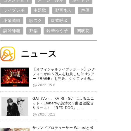
コメントあり
スージー鈴木
ボイトレ
ライブレポ
主題歌
動画あり
声優
小泉誠司
歌スク
腹式呼吸
詩吟師範
邦楽
鈴華ゆう子
関取花
ニュース
【オフィシャルライブレポート】シク
フォニが約５万人を動員した2ndツア
ー『RAGE』を完走。シクファミ熱狂
のKアリーナ横浜ファイナル公演の模
2026.05.8
様をお届け！
GAI（Vo）、KAIRI（Gt）によるユニ
ット・Embersが怒涛の３曲連続配信
リリース！ 「RED DOG」、
「Untitled Hero」に続き、5thシング
2026.02.2
ル「De-Marionette」のリリースを発
表！
サウンドプロデューサー Watusiとボ