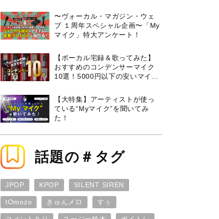
曲３選と攻略のコツもご紹介！
〜ヴォーカル・マガジン・ウェ
ブ １周年スペシャル企画〜「My
マイク」特大アンケート！
【ボーカル宅録＆歌ってみた】
おすすめのコンデンサーマイク
10選！5000円以下の安いマイク
からプロ使用モデルまで紹介
【大特集】アーティストが使っ
ている“Myマイク”を聞いてみ
た！
話題の＃タグ
JPOP
KPOP
SILENT SIREN
tOmozo
きゅんメロ
すぅ