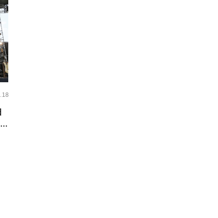
.18
田
のう
！