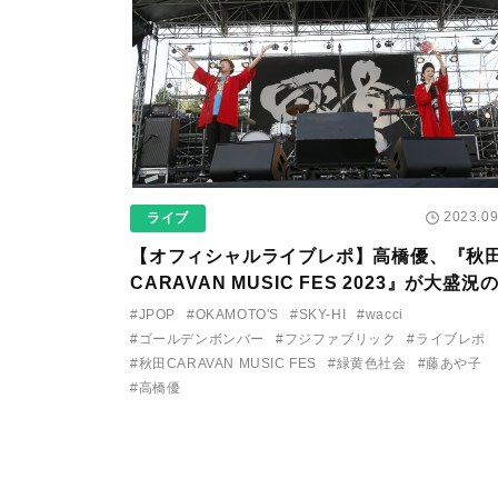
2023.09
ライブ
【オフィシャルライブレポ】高橋優、『秋
CARAVAN MUSIC FES 2023』が大盛況
ちに゙終演！ 新曲「雪月風花」をリリース
#JPOP
#OKAMOTO'S
#SKY-HI
#wacci
全国ツアーの開催も発表！
#ゴールデンボンバー
#フジファブリック
#ライブレポ
#秋田CARAVAN MUSIC FES
#緑黄色社会
#藤あや子
#高橋優