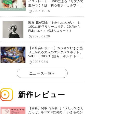
イストレーナー Mikiによる『リズムで
差がつく！脱・初心者ボーカルワーク
ショップ』が12/7に渋谷で開催！
2025.10.15
関取 花が新曲「わたしのねがい」を
10/1に配信リリース決定。10月から
FMヨコハマでDJもスタート！
2025.09.20
【内覧会レポート】カラオケ好きが盛
り上がれる大人のエンタメスポット、
VoLTE TOKYO（読み：ボルテ トーキ
ョー）が東京・品川に8/8グランドオ
2025.08.9
ープン！
ニュース一覧へ
新作レビュー
【書籍】関取 花が新刊『うたってなん
だっけ』を12/19に発売！ いきものが