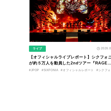
2026.0
ライブ
【オフィシャルライブレポート】シクフォ
が約５万人を動員した2ndツアー『RAGE
を完走。シクファミ熱狂のKアリーナ横浜
#JPOP
#SIXFONIA
#オフィシャルレポート
#シクフォ
イナル公演の模様をお届け！