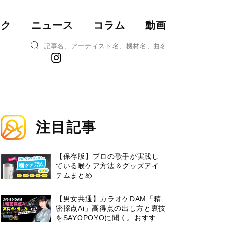
ック
ニュース
コラム
動画
注目記事
【保存版】プロの歌手が実践し
ている喉ケア⽅法＆グッズアイ
テムまとめ
【男女共通】カラオケDAM「精
密採点Ai」高得点の出し方と裏技
をSAYOPOYOに聞く。おすすめ