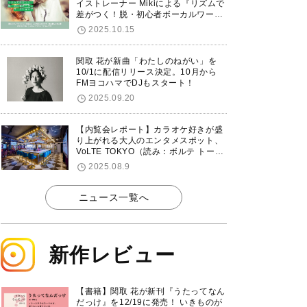
イストレーナー Mikiによる『リズムで
差がつく！脱・初心者ボーカルワーク
ショップ』が12/7に渋谷で開催！
2025.10.15
関取 花が新曲「わたしのねがい」を
10/1に配信リリース決定。10月から
FMヨコハマでDJもスタート！
2025.09.20
【内覧会レポート】カラオケ好きが盛
り上がれる大人のエンタメスポット、
VoLTE TOKYO（読み：ボルテ トーキ
ョー）が東京・品川に8/8グランドオ
2025.08.9
ープン！
ニュース一覧へ
新作レビュー
【書籍】関取 花が新刊『うたってなん
だっけ』を12/19に発売！ いきものが