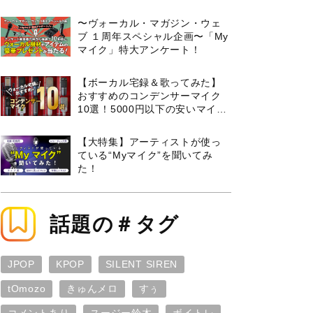
曲３選と攻略のコツもご紹介！
〜ヴォーカル・マガジン・ウェ
ブ １周年スペシャル企画〜「My
マイク」特大アンケート！
【ボーカル宅録＆歌ってみた】
おすすめのコンデンサーマイク
10選！5000円以下の安いマイク
からプロ使用モデルまで紹介
【大特集】アーティストが使っ
ている“Myマイク”を聞いてみ
た！
話題の＃タグ
JPOP
KPOP
SILENT SIREN
tOmozo
きゅんメロ
すぅ