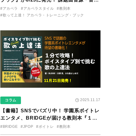
り用アプリを公開。
#アカペラ
#アカペラスタイル
#教則本
#歌って上達！ アカペラ・トレーニング・ブック
2025.11.17
コラム
【書籍】SNSでバズリ中！ 学園系ボイトレ
エンタメ、BRIDGEが届ける教則本『１分
で攻略！ ボイスタイプ別で挑む歌の上達
#BRIDGE
#JPOP
#ボイトレ
#教則本
法』が11/21に発売！