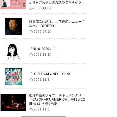
かり水野良樹との対談や自筆＆イラス
トで綴る自分史も掲載。さらに自身の
2025.11.21
誕生日12/18に渋谷で出版記念イベン
トを開催！
原田茂幸が語る、山下達郎のニューア
ルバム『SOFTLY』
2022.07.29
『2016-2020』iri
2021.11.10
『FREEDOM ONLY』GLAY
2021.11.8
細野晴臣のライブ・ドキュメンタリー
『SAYONARA AMERICA』が11月12
日(金)より順次公開
2021.11.8