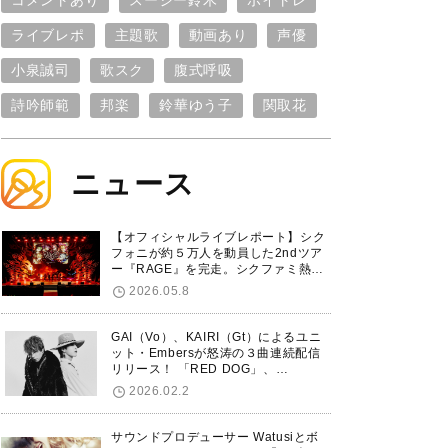
コメントあり
スージー鈴木
ボイトレ
ライブレポ
主題歌
動画あり
声優
小泉誠司
歌スク
腹式呼吸
詩吟師範
邦楽
鈴華ゆう子
関取花
ニュース
【オフィシャルライブレポート】シク
フォニが約５万人を動員した2ndツア
ー『RAGE』を完走。シクファミ熱狂
のKアリーナ横浜ファイナル公演の模
2026.05.8
様をお届け！
GAI（Vo）、KAIRI（Gt）によるユニ
ット・Embersが怒涛の３曲連続配信
リリース！ 「RED DOG」、
「Untitled Hero」に続き、5thシング
2026.02.2
ル「De-Marionette」のリリースを発
表！
サウンドプロデューサー Watusiとボ