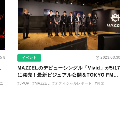
5.8
2023.03.30
イベント
ニ
MAZZELのデビューシングル「Vivid」が5/17
』
に発売！最新ビジュアル公開＆TOKYO FMに
ファ
て初のレギュラー番組も決定！！
ニ
#JPOP
#MAZZEL
#オフィシャルレポート
#邦楽