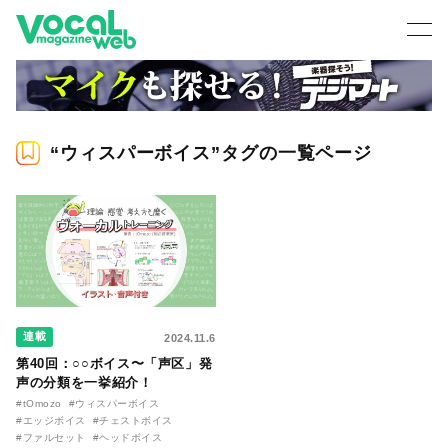
“ウィスパーボイス”タグの一覧ページ
連載
2024.11.6
第40回：○○ボイス〜「声区」発
声の分類を一挙紹介！
#tOmozo
#ウィスパーボイス
#エッジボイス
#チェストボイス
#ファルセット
#ヘッドボイス