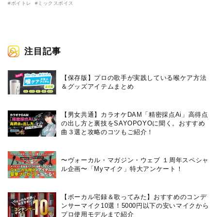
#ボイトレ
#ミックスボイス
注目記事
【保存版】プロの歌手が実践している喉ケア⽅法
＆グッズアイテムまとめ
【男女共通】カラオケDAM「精密採点Ai」高得点
の出し方と裏技をSAYOPOYOに聞く。おすすめ
曲３選と攻略のコツもご紹介！
〜ヴォーカル・マガジン・ウェブ １周年スペシャ
ル企画〜「Myマイク」特大アンケート！
【ボーカル宅録＆歌ってみた】おすすめのコンデ
ンサーマイク10選！5000円以下の安いマイクから
プロ使用モデルまで紹介