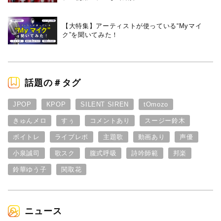
【大特集】アーティストが使っている“Myマイ
ク”を聞いてみた！
話題の＃タグ
JPOP
KPOP
SILENT SIREN
tOmozo
きゅんメロ
すぅ
コメントあり
スージー鈴木
ボイトレ
ライブレポ
主題歌
動画あり
声優
小泉誠司
歌スク
腹式呼吸
詩吟師範
邦楽
鈴華ゆう子
関取花
ニュース