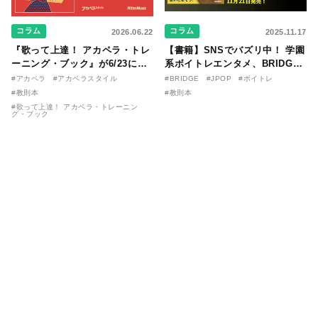
コラム
コラム
2026.06.22
2025.11.17
『歌って上達！ アカペラ・トレ
【書籍】SNSでバズリ中！ 学園
ーニング・ブック』が6/23に発
系ボイトレエンタメ、BRIDGE
売！ 課題曲音源・音取り用アプ
が届ける教則本『１分で攻略！
#アカペラ
#アカペラスタイル
#BRIDGE
#JPOP
#ボイトレ
リを公開。
ボイスタイプ別で挑む歌の上達
#教則本
#教則本
法』が11/21に発売！
#歌って上達！ アカペラ・トレーニン
グ・ブック