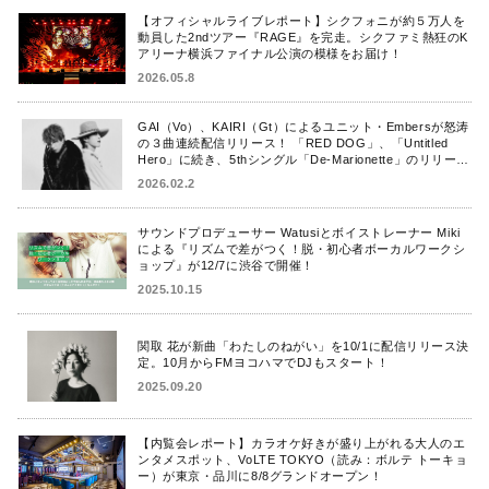
【オフィシャルライブレポート】シクフォニが約５万人を
動員した2ndツアー『RAGE』を完走。シクファミ熱狂のK
アリーナ横浜ファイナル公演の模様をお届け！
2026.05.8
GAI（Vo）、KAIRI（Gt）によるユニット・Embersが怒涛
の３曲連続配信リリース！ 「RED DOG」、「Untitled
Hero」に続き、5thシングル「De-Marionette」のリリース
を発表！
2026.02.2
サウンドプロデューサー Watusiとボイストレーナー Miki
による『リズムで差がつく！脱・初心者ボーカルワークシ
ョップ』が12/7に渋谷で開催！
2025.10.15
関取 花が新曲「わたしのねがい」を10/1に配信リリース決
定。10月からFMヨコハマでDJもスタート！
2025.09.20
【内覧会レポート】カラオケ好きが盛り上がれる大人のエ
ンタメスポット、VoLTE TOKYO（読み：ボルテ トーキョ
ー）が東京・品川に8/8グランドオープン！