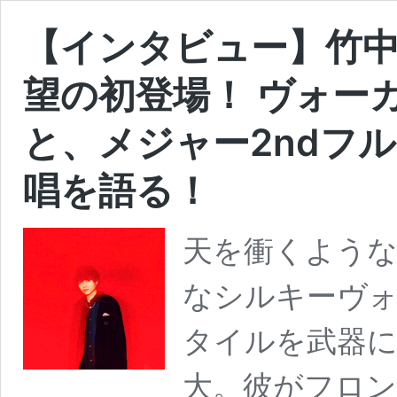
【インタビュー】竹中雄大
望の初登場！ ヴォー
と、メジャー2ndフル
唱を語る！
天を衝くよう
なシルキーヴ
タイルを武器
大。彼がフロント